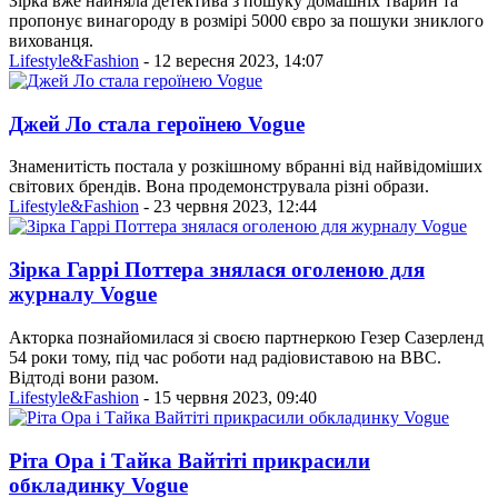
Зірка вже найняла детектива з пошуку домашніх тварин та
пропонує винагороду в розмірі 5000 євро за пошуки зниклого
вихованця.
Lifestyle&Fashion
- 12 вересня 2023, 14:07
Джей Ло стала героїнею Vogue
Знаменитість постала у розкішному вбранні від найвідоміших
світових брендів. Вона продемонструвала різні образи.
Lifestyle&Fashion
- 23 червня 2023, 12:44
Зірка Гаррі Поттера знялася оголеною для
журналу Vogue
Акторка познайомилася зі своєю партнеркою Гезер Сазерленд
54 роки тому, під час роботи над радіовиставою на BBC.
Відтоді вони разом.
Lifestyle&Fashion
- 15 червня 2023, 09:40
Ріта Ора і Тайка Вайтіті прикрасили
обкладинку Vogue