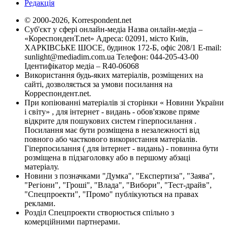
Редакція
© 2000-2026, Korrespondent.net
Суб'єкт у сфері онлайн-медіа Назва онлайн-медіа –
«КореспонденТ.net» Адреса: 02091, місто Київ,
ХАРКІВСЬКЕ ШОСЕ, будинок 172-Б, офіс 208/1 E-mail:
sunlight@mediadim.com.ua
Телефон: 044-205-43-00
Ідентифікатор медіа – R40-06068
Використання будь-яких матеріалів, розміщених на
сайті, дозволяється за умови посилання на
Корреспондент.net.
При копіюванні матеріалів зі сторінки « Новини України
і світу» , для інтернет - видань - обов'язкове пряме
відкрите для пошукових систем гіперпосилання .
Посилання має бути розміщена в незалежності від
повного або часткового використання матеріалів.
Гіперпосилання ( для інтернет - видань) - повинна бути
розміщена в підзаголовку або в першому абзаці
матеріалу.
Новини з позначками "Думка", "Експертиза", "Заява",
"Регіони", "Гроші", "Влада", "Вибори", "Тест-драйв",
"Спецпроекти", "Промо" публікуються на правах
реклами.
Розділ Спецпроекти створюється спільно з
комерційними партнерами.