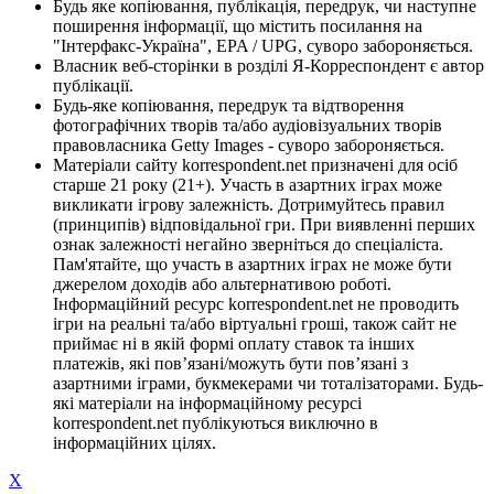
Будь яке копіювання, публікація, передрук, чи наступне
поширення інформації, що містить посилання на
"Інтерфакс-Україна", EPA / UPG, суворо забороняється.
Власник веб-сторінки в розділі Я-Корреспондент є автор
публікації.
Будь-яке копіювання, передрук та відтворення
фотографічних творів та/або аудіовізуальних творів
правовласника Getty Images - суворо забороняється.
Матеріали сайту korrespondent.net призначені для осіб
старше 21 року (21+). Участь в азартних іграх може
викликати ігрову залежність. Дотримуйтесь правил
(принципів) відповідальної гри. При виявленні перших
ознак залежності негайно зверніться до спеціаліста.
Пам'ятайте, що участь в азартних іграх не може бути
джерелом доходів або альтернативою роботі.
Інформаційний ресурс korrespondent.net не проводить
ігри на реальні та/або віртуальні гроші, також сайт не
приймає ні в якій формі оплату ставок та інших
платежів, які пов’язані/можуть бути пов’язані з
азартними іграми, букмекерами чи тоталізаторами. Будь-
які матеріали на інформаційному ресурсі
korrespondent.net публікуються виключно в
інформаційних цілях.
X