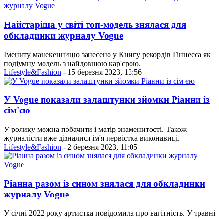
Найстаріша у світі топ-модель знялася для
обкладинки журналу Vogue
Імениту манекенницю занесено у Книгу рекордів Гіннесса як
подіумну модель з найдовшою кар'єрою.
Lifestyle&Fashion
- 15 березня 2023, 13:56
У Vogue показали залаштунки зйомки Ріанни із
сім'єю
У ролику можна побачити і матір знаменитості. Також
журналісти вже дізналися ім'я первістка виконавиці.
Lifestyle&Fashion
- 2 березня 2023, 11:05
Ріанна разом із сином знялася для обкладинки
журналу Vogue
У січні 2022 року артистка повідомила про вагітність. У травні