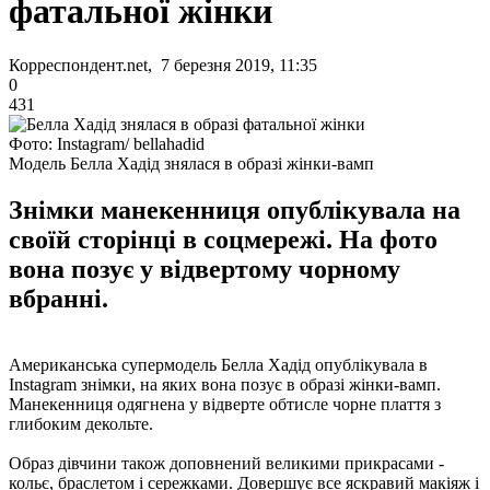
фатальної жінки
Корреспондент.net, 7 березня 2019, 11:35
0
431
Фото: Instagram/ bellahadid
Модель Белла Хадід знялася в образі жінки-вамп
Знімки манекенниця опублікувала на
своїй сторінці в соцмережі. На фото
вона позує у відвертому чорному
вбранні.
Американська супермодель Белла Хадід опублікувала в
Instagram знімки, на яких вона позує в образі жінки-вамп.
Манекенниця одягнена у відверте обтисле чорне плаття з
глибоким декольте.
Образ дівчини також доповнений великими прикрасами -
кольє, браслетом і сережками. Довершує все яскравий макіяж і