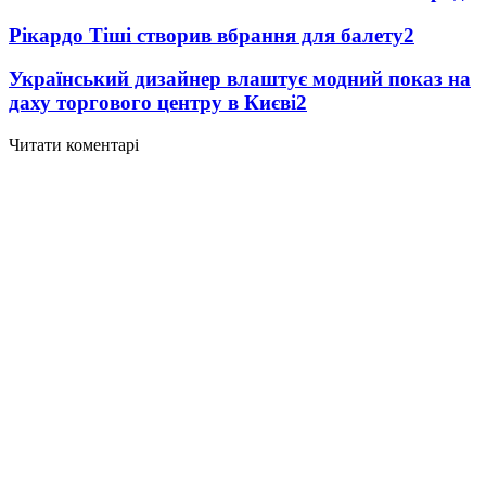
Рікардо Тіші створив вбрання для балету
2
Український дизайнер влаштує модний показ на
даху торгового центру в Києві
2
Читати коментарі