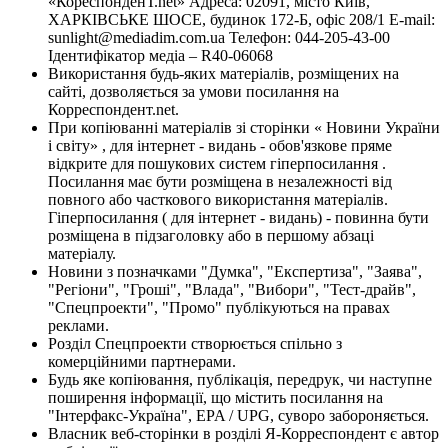
«КореспонденТ.net» Адреса: 02091, місто Київ,
ХАРКІВСЬКЕ ШОСЕ, будинок 172-Б, офіс 208/1 E-mail:
sunlight@mediadim.com.ua
Телефон: 044-205-43-00
Ідентифікатор медіа – R40-06068
Використання будь-яких матеріалів, розміщених на
сайті, дозволяється за умови посилання на
Корреспондент.net.
При копіюванні матеріалів зі сторінки « Новини України
і світу» , для інтернет - видань - обов'язкове пряме
відкрите для пошукових систем гіперпосилання .
Посилання має бути розміщена в незалежності від
повного або часткового використання матеріалів.
Гіперпосилання ( для інтернет - видань) - повинна бути
розміщена в підзаголовку або в першому абзаці
матеріалу.
Новини з позначками "Думка", "Експертиза", "Заява",
"Регіони", "Гроші", "Влада", "Вибори", "Тест-драйв",
"Спецпроекти", "Промо" публікуються на правах
реклами.
Розділ Спецпроекти створюється спільно з
комерційними партнерами.
Будь яке копіювання, публікація, передрук, чи наступне
поширення інформації, що містить посилання на
"Інтерфакс-Україна", EPA / UPG, суворо забороняється.
Власник веб-сторінки в розділі Я-Корреспондент є автор