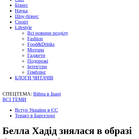
Бізнес
Наука
Шоу-бізнес
Спорт
Lifestyle
Всі новини розділу
Fashion
Food&Drinks
Мотори
Гаджети
Подорожі
Інтер'єри
Гемблінг
БЛОГИ ЧИТАЧІВ
СПЕЦТЕМА:
Війна в Ірані
ВСІ ТЕМИ
Вступ України в ЄС
Теракт в Барселоні
Белла Хадід знялася в образі