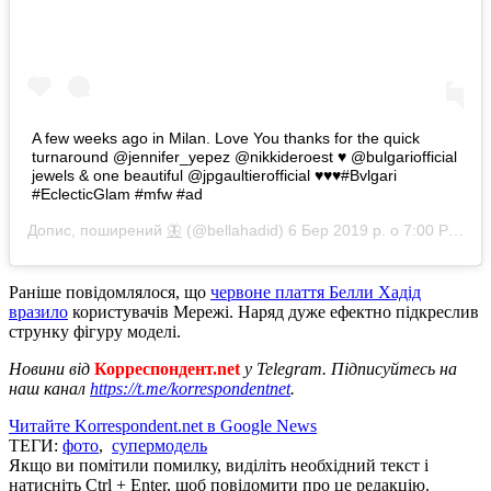
A few weeks ago in Milan. Love You thanks for the quick
turnaround @jennifer_yepez @nikkideroest ♥️ @bulgariofficial
jewels & one beautiful @jpgaultierofficial ♥️♥️♥️#Bvlgari
#EclecticGlam #mfw #ad
Допис, поширений
🦋
(@bellahadid)
6 Бер 2019 р. о 7:00 PST
Раніше повідомлялося, що
червоне плаття Белли Хадід
вразило
користувачів Мережі. Наряд дуже ефектно підкреслив
струнку фігуру моделі.
Новини від
Корреспондент.net
у Telegram. Підписуйтесь на
наш канал
https://t.me/korrespondentnet
.
Читайте Korrespondent.net в Google News
ТЕГИ:
фото
,
супермодель
Якщо ви помітили помилку, виділіть необхідний текст і
натисніть Ctrl + Enter, щоб повідомити про це редакцію.