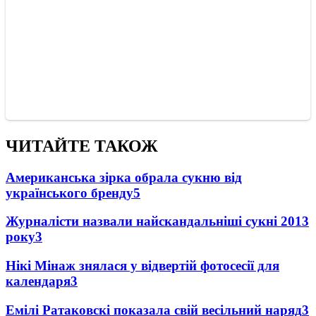
ЧИТАЙТЕ ТАКОЖ
Американська зірка обрала сукню від
українського бренду
5
Журналісти назвали найскандальніші сукні 2013
року
3
Нікі Мінаж знялася у відвертій фотосесії для
календаря
3
Емілі Ратаковскі показала свій весільний наряд
3