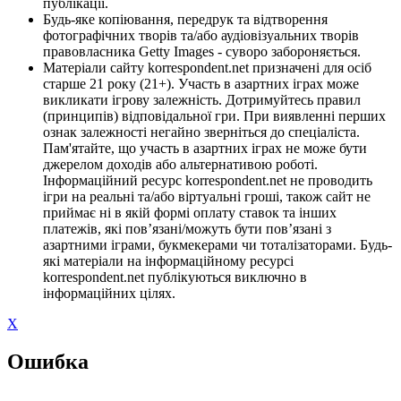
публікації.
Будь-яке копіювання, передрук та відтворення
фотографічних творів та/або аудіовізуальних творів
правовласника Getty Images - суворо забороняється.
Матеріали сайту korrespondent.net призначені для осіб
старше 21 року (21+). Участь в азартних іграх може
викликати ігрову залежність. Дотримуйтесь правил
(принципів) відповідальної гри. При виявленні перших
ознак залежності негайно зверніться до спеціаліста.
Пам'ятайте, що участь в азартних іграх не може бути
джерелом доходів або альтернативою роботі.
Інформаційний ресурс korrespondent.net не проводить
ігри на реальні та/або віртуальні гроші, також сайт не
приймає ні в якій формі оплату ставок та інших
платежів, які пов’язані/можуть бути пов’язані з
азартними іграми, букмекерами чи тоталізаторами. Будь-
які матеріали на інформаційному ресурсі
korrespondent.net публікуються виключно в
інформаційних цілях.
X
Ошибка