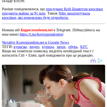
складе $59,99.
Раніше повідомлялося, що
придумані Кобі Браянтом кросівки
продають майже за $1 млн
. Також
Nike запатентувала
кросівки, які неможливо буде підробити.
Новини від
Корреспондент.net
в Telegram. Підписуйтесь на
наш канал
https://t.me/korrespondentnet
Читайте Korrespondent.net в Google News
ТЕГИ:
курьезы
,
видео
,
курица
,
запах
,
обувь
,
KFC
Якщо ви помітили помилку, виділіть необхідний текст і
натисніть Ctrl + Enter, щоб повідомити про це редакцію.