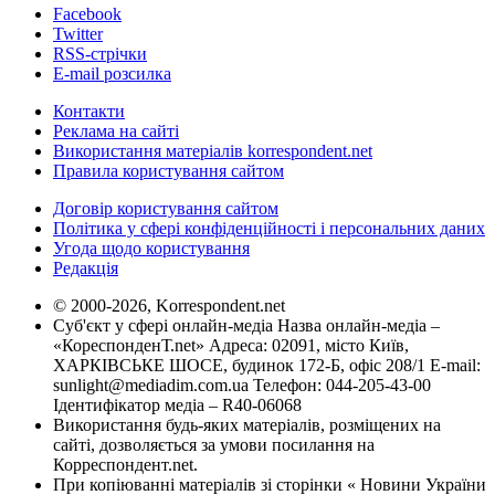
Facebook
Twitter
RSS-стрічки
E-mail розсилка
Контакти
Реклама на сайті
Використання матеріалів korrespondent.net
Правила користування сайтом
Договір користування сайтом
Політика у сфері конфіденційності і персональних даних
Угода щодо користування
Редакція
© 2000-2026, Korrespondent.net
Суб'єкт у сфері онлайн-медіа Назва онлайн-медіа –
«КореспонденТ.net» Адреса: 02091, місто Київ,
ХАРКІВСЬКЕ ШОСЕ, будинок 172-Б, офіс 208/1 E-mail:
sunlight@mediadim.com.ua
Телефон: 044-205-43-00
Ідентифікатор медіа – R40-06068
Використання будь-яких матеріалів, розміщених на
сайті, дозволяється за умови посилання на
Корреспондент.net.
При копіюванні матеріалів зі сторінки « Новини України