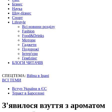
Бізнес
Наука
Шоу-бізнес
Спорт
Lifestyle
Всі новини розділу
Fashion
Food&Drinks
Мотори
Гаджети
Подорожі
Інтер'єри
Гемблінг
БЛОГИ ЧИТАЧІВ
СПЕЦТЕМА:
Війна в Ірані
ВСІ ТЕМИ
Вступ України в ЄС
Теракт в Барселоні
З'явилося взуття з ароматом