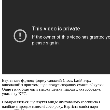
Взуття має фірмову форму сандалій Crocs. Їхній верх
виконаний з принтом, що нагадує скоринку смаженої курки.
Одне з них буде мати високу цільну підошву, яка зображує
упаковку KFC.
Повідомляється, що взуття вийде лімітованою колекцією і
надійде в продаж навесні 2020 року. Вартість однієї пари