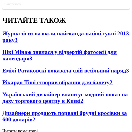
ЧИТАЙТЕ ТАКОЖ
Журналісти назвали найскандальніші сукні 2013
року
3
Нікі Мінаж знялася у відвертій фотосесії для
календаря
3
Емілі Ратаковскі показала свій весільний наряд
3
Рікардо Тіші створив вбрання для балету
2
Український дизайнер влаштує модний показ на
даху торгового центру в Києві
2
Дизайнери продають порвані брудні кросівки за
600 доларів
2
Читати коментарі