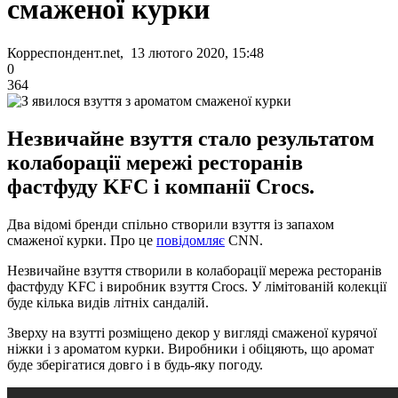
смаженої курки
Корреспондент.net, 13 лютого 2020, 15:48
0
364
Незвичайне взуття стало результатом
колаборації мережі ресторанів
фастфуду KFC і компанії Crocs.
Два відомі бренди спільно створили взуття із запахом
смаженої курки. Про це
повідомляє
CNN.
Незвичайне взуття створили в колаборації мережа ресторанів
фастфуду KFC і виробник взуття Crocs. У лімітованій колекції
буде кілька видів літніх сандалій.
Зверху на взутті розміщено декор у вигляді смаженої курячої
ніжки і з ароматом курки. Виробники і обіцяють, що аромат
буде зберігатися довго і в будь-яку погоду.