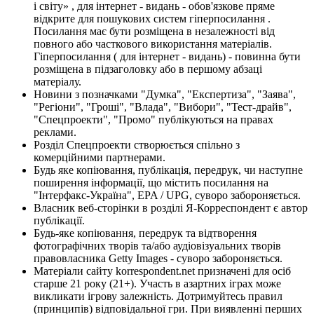
і світу» , для інтернет - видань - обов'язкове пряме
відкрите для пошукових систем гіперпосилання .
Посилання має бути розміщена в незалежності від
повного або часткового використання матеріалів.
Гіперпосилання ( для інтернет - видань) - повинна бути
розміщена в підзаголовку або в першому абзаці
матеріалу.
Новини з позначками "Думка", "Експертиза", "Заява",
"Регіони", "Гроші", "Влада", "Вибори", "Тест-драйв",
"Спецпроекти", "Промо" публікуються на правах
реклами.
Розділ Спецпроекти створюється спільно з
комерційними партнерами.
Будь яке копіювання, публікація, передрук, чи наступне
поширення інформації, що містить посилання на
"Інтерфакс-Україна", EPA / UPG, суворо забороняється.
Власник веб-сторінки в розділі Я-Корреспондент є автор
публікації.
Будь-яке копіювання, передрук та відтворення
фотографічних творів та/або аудіовізуальних творів
правовласника Getty Images - суворо забороняється.
Матеріали сайту korrespondent.net призначені для осіб
старше 21 року (21+). Участь в азартних іграх може
викликати ігрову залежність. Дотримуйтесь правил
(принципів) відповідальної гри. При виявленні перших