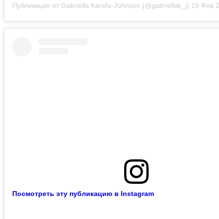
Публикация от Gabriella Karefa-Johnson (@gabriellak_j)
19 Фев 202
Посмотреть эту публикацию в Instagram