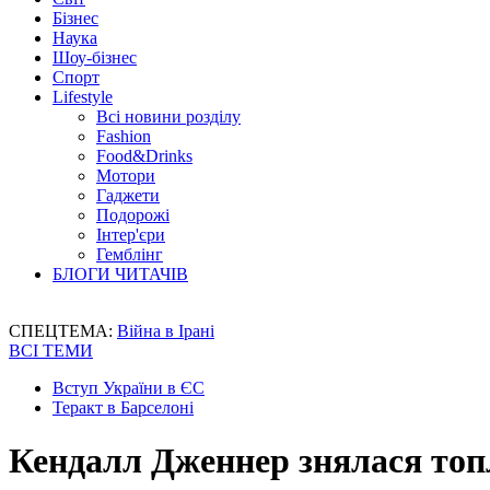
Бізнес
Наука
Шоу-бізнес
Спорт
Lifestyle
Всі новини розділу
Fashion
Food&Drinks
Мотори
Гаджети
Подорожі
Інтер'єри
Гемблінг
БЛОГИ ЧИТАЧІВ
СПЕЦТЕМА:
Війна в Ірані
ВСІ ТЕМИ
Вступ України в ЄС
Теракт в Барселоні
Кендалл Дженнер знялася топл