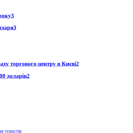
року
3
ендаря
3
аху торгового центру в Києві
2
00 доларів
2