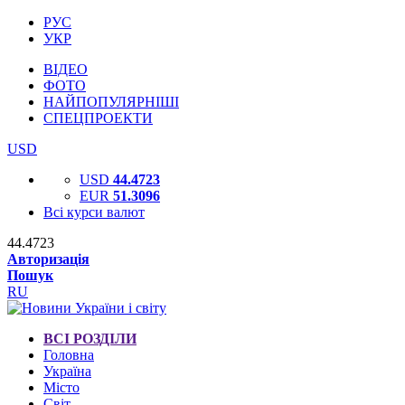
РУС
УКР
ВІДЕО
ФОТО
НАЙПОПУЛЯРНІШІ
СПЕЦПРОЕКТИ
USD
USD
44.4723
EUR
51.3096
Всі курси валют
44.4723
Авторизація
Пошук
RU
ВСІ РОЗДІЛИ
Головна
Україна
Місто
Світ