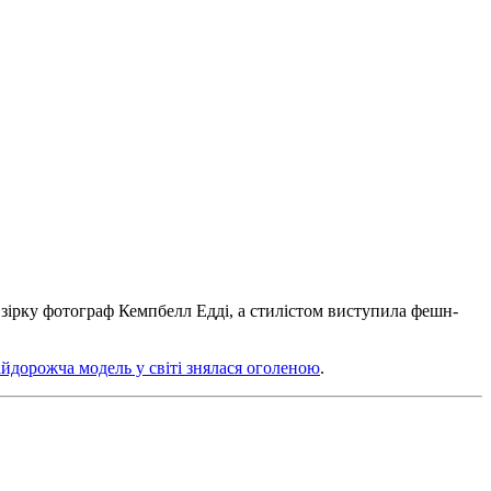
 зірку фотограф Кемпбелл Едді, а стилістом виступила фешн-
йдорожча модель у світі знялася оголеною
.