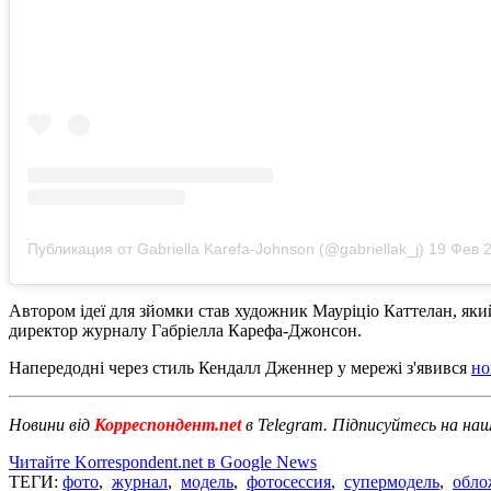
Публикация от Gabriella Karefa-Johnson (@gabriellak_j)
19 Фев 202
Автором ідеї для зйомки став художник Мауріціо Каттелан, яки
директор журналу Габріелла Карефа-Джонсон.
Напередодні через стиль Кендалл Дженнер у мережі з'явився
но
Новини від
Корреспондент.net
в Telegram. Підписуйтесь на на
Читайте Korrespondent.net в Google News
ТЕГИ:
фото
,
журнал
,
модель
,
фотосессия
,
супермодель
,
обло