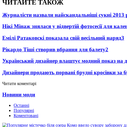
ЧИТАЙТЕ ТАКОЖ
Журналісти назвали найскандальніші сукні 2013 
Нікі Мінаж знялася у відвертій фотосесії для кал
Емілі Ратаковскі показала свій весільний наряд
3
Рікардо Тіші створив вбрання для балету
2
Український дизайнер влаштує модний показ на д
Дизайнери продають порвані брудні кросівки за 6
Читати коментарі
Новини моди
Останні
Популярні
Коментовані