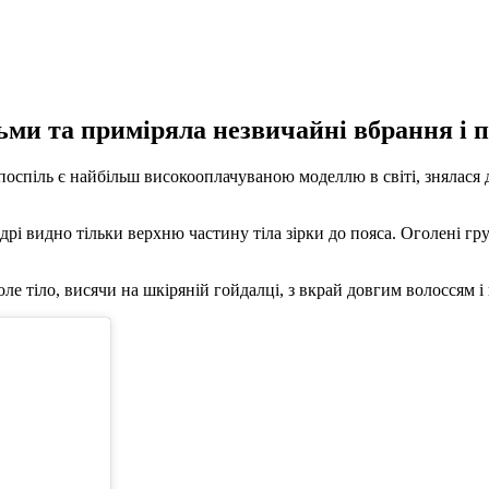
ьми та приміряла незвичайні вбрання і п
оспіль є найбільш високооплачуваною моделлю в світі, знялася дл
рі видно тільки верхню частину тіла зірки до пояса. Оголені г
е тіло, висячи на шкіряній гойдалці, з вкрай довгим волоссям і 