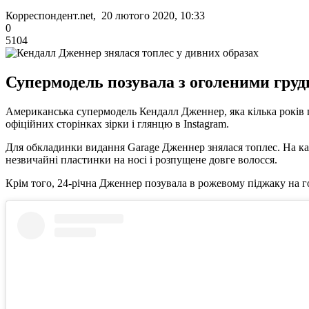
Корреспондент.net, 20 лютого 2020, 10:33
0
5104
Супермодель позувала з оголеними груд
Американська супермодель Кендалл Дженнер, яка кілька років п
офіційних сторінках зірки і глянцю в Instagram.
Для обкладинки видання Garage Дженнер знялася топлес. На кад
незвичайні пластинки на носі і розпущене довге волосся.
Крім того, 24-річна Дженнер позувала в рожевому піджаку на гол