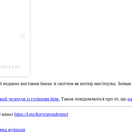
0 в 6:56 PST
й недавно виставив банан зі скотчем як витвір мистецтва. Знімав
вий челендж із голінням брів.
Також повідомлялося про те, що
на
ш канал
https://t.me/korrespondentnet
жка журнала