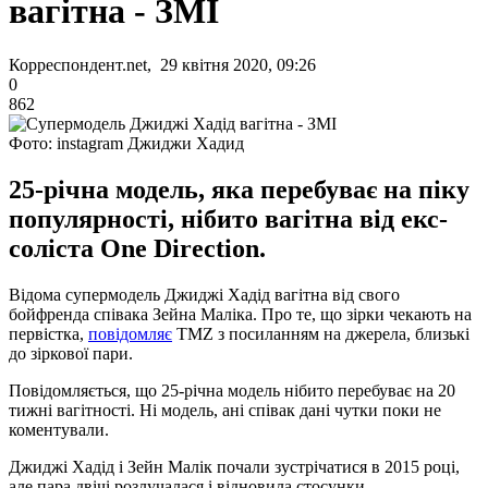
вагітна - ЗМІ
Корреспондент.net, 29 квітня 2020, 09:26
0
862
Фото: instagram Джиджи Хадид
25-річна модель, яка перебуває на піку
популярності, нібито вагітна від екс-
соліста One Direction.
Відома супермодель Джиджі Хадід вагітна від свого
бойфренда співака Зейна Маліка. Про те, що зірки чекають на
первістка,
повідомляє
TMZ з посиланням на джерела, близькі
до зіркової пари.
Повідомляється, що 25-річна модель нібито перебуває на 20
тижні вагітності. Ні модель, ані співак дані чутки поки не
коментували.
Джиджі Хадід і Зейн Малік почали зустрічатися в 2015 році,
але пара двічі розлучалася і відновила стосунки.