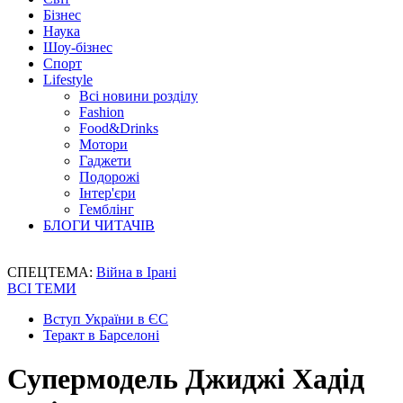
Бізнес
Наука
Шоу-бізнес
Спорт
Lifestyle
Всі новини розділу
Fashion
Food&Drinks
Мотори
Гаджети
Подорожі
Інтер'єри
Гемблінг
БЛОГИ ЧИТАЧІВ
СПЕЦТЕМА:
Війна в Ірані
ВСІ ТЕМИ
Вступ України в ЄС
Теракт в Барселоні
Супермодель Джиджі Хадід