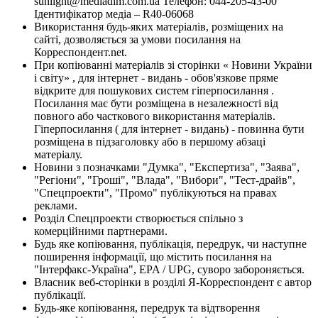
sunlight@mediadim.com.ua
Телефон: 044-205-43-00
Ідентифікатор медіа – R40-06068
Використання будь-яких матеріалів, розміщених на
сайті, дозволяється за умови посилання на
Корреспондент.net.
При копіюванні матеріалів зі сторінки « Новини України
і світу» , для інтернет - видань - обов'язкове пряме
відкрите для пошукових систем гіперпосилання .
Посилання має бути розміщена в незалежності від
повного або часткового використання матеріалів.
Гіперпосилання ( для інтернет - видань) - повинна бути
розміщена в підзаголовку або в першому абзаці
матеріалу.
Новини з позначками "Думка", "Експертиза", "Заява",
"Регіони", "Гроші", "Влада", "Вибори", "Тест-драйв",
"Спецпроекти", "Промо" публікуються на правах
реклами.
Розділ Спецпроекти створюється спільно з
комерційними партнерами.
Будь яке копіювання, публікація, передрук, чи наступне
поширення інформації, що містить посилання на
"Інтерфакс-Україна", EPA / UPG, суворо забороняється.
Власник веб-сторінки в розділі Я-Корреспондент є автор
публікації.
Будь-яке копіювання, передрук та відтворення