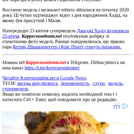
Востаннє модель і музикант нібито зійшлися на початку 2020
року. Ці чутки підтверджує відео з дня народження Хадід, на
якому був присутній і Малік.
Напередодні 23 квітня супермодель
Джиджі Хадід відзначила
25-річчя
.
Корреспондент.net
опублікував добірку зі
спекотними фото моделі. Раніше повідомлялося, що зіркова
пара
Кетрін Шварценеггер і Кріс Пратт стануть батьками.
Новини від
Корреспондент.net
в Telegram. Підписуйтесь на
наш канал
https://t.me/korrespondentnet
Читайте Korrespondent.net в Google News
ТЕГИ:
звезды шоу-бизнеса
,
беременность
,
слухи
,
модель
,
супермодель
Якщо ви помітили помилку, виділіть необхідний текст і
натисніть Ctrl + Enter, щоб повідомити про це редакцію.