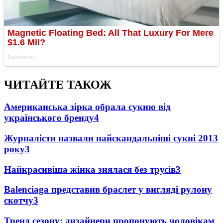
ЧИТАЙТЕ ТАКОЖ
Американська зірка обрала сукню від
українського бренду
4
Журналісти назвали найскандальніші сукні 2013
року
3
Найкрасивіша жінка знялася без трусів
3
Balenciaga представив браслет у вигляді рулону
скотчу
3
Тренд сезону: дизайнери пропонують чоловікам