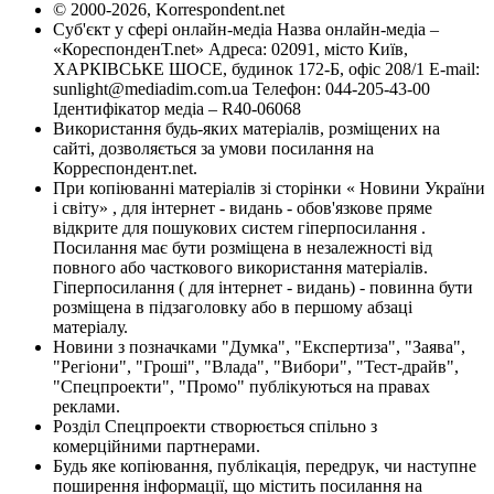
© 2000-2026, Korrespondent.net
Суб'єкт у сфері онлайн-медіа Назва онлайн-медіа –
«КореспонденТ.net» Адреса: 02091, місто Київ,
ХАРКІВСЬКЕ ШОСЕ, будинок 172-Б, офіс 208/1 E-mail:
sunlight@mediadim.com.ua
Телефон: 044-205-43-00
Ідентифікатор медіа – R40-06068
Використання будь-яких матеріалів, розміщених на
сайті, дозволяється за умови посилання на
Корреспондент.net.
При копіюванні матеріалів зі сторінки « Новини України
і світу» , для інтернет - видань - обов'язкове пряме
відкрите для пошукових систем гіперпосилання .
Посилання має бути розміщена в незалежності від
повного або часткового використання матеріалів.
Гіперпосилання ( для інтернет - видань) - повинна бути
розміщена в підзаголовку або в першому абзаці
матеріалу.
Новини з позначками "Думка", "Експертиза", "Заява",
"Регіони", "Гроші", "Влада", "Вибори", "Тест-драйв",
"Спецпроекти", "Промо" публікуються на правах
реклами.
Розділ Спецпроекти створюється спільно з
комерційними партнерами.
Будь яке копіювання, публікація, передрук, чи наступне
поширення інформації, що містить посилання на