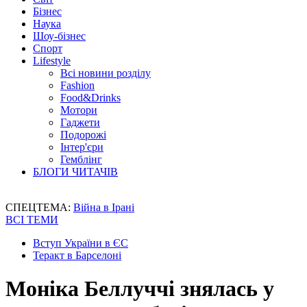
Бізнес
Наука
Шоу-бізнес
Спорт
Lifestyle
Всі новини розділу
Fashion
Food&Drinks
Мотори
Гаджети
Подорожі
Інтер'єри
Гемблінг
БЛОГИ ЧИТАЧІВ
СПЕЦТЕМА:
Війна в Ірані
ВСІ ТЕМИ
Вступ України в ЄС
Теракт в Барселоні
Моніка Беллуччі знялась у