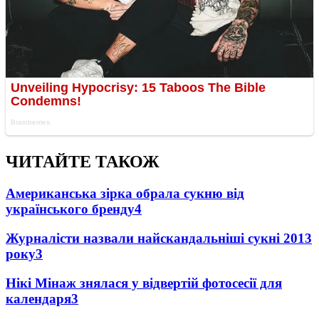
ЧИТАЙТЕ ТАКОЖ
Американська зірка обрала сукню від
українського бренду
4
Журналісти назвали найскандальніші сукні 2013
року
3
Нікі Мінаж знялася у відвертій фотосесії для
календаря
3