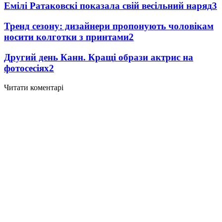
Емілі Ратаковскі показала свій весільний наряд
3
Тренд сезону: дизайнери пропонують чоловікам
носити колготки з принтами
2
Другий день Канн. Кращі образи актрис на
фотосесіях
2
Читати коментарі