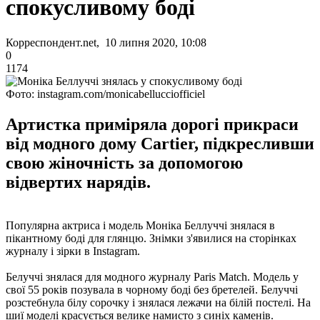
спокусливому боді
Корреспондент.net, 10 липня 2020, 10:08
0
1174
Фото: instagram.com/monicabellucciofficiel
Артистка приміряла дорогі прикраси
від модного дому Cartier, підкресливши
свою жіночність за допомогою
відвертих нарядів.
Популярна актриса і модель Моніка Беллуччі знялася в
пікантному боді для глянцю. Знімки з'явилися на сторінках
журналу і зірки в Instagram.
Белуччі знялася для модного журналу Paris Match. Модель у
свої 55 років позувала в чорному боді без бретелей. Белуччі
розстебнула білу сорочку і знялася лежачи на білій постелі. На
шиї моделі красується велике намисто з синіх каменів.