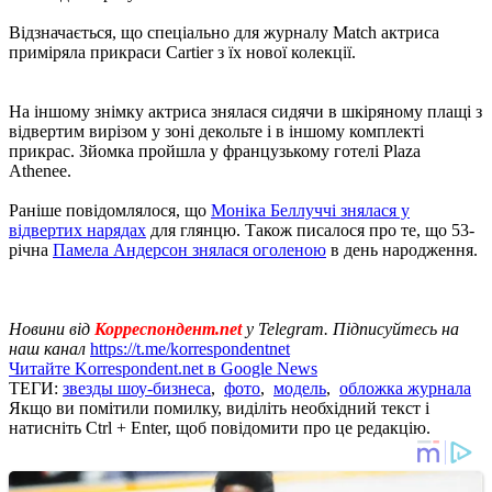
Відзначається, що спеціально для журналу Match актриса
приміряла прикраси Cartier з їх нової колекції.
На іншому знімку актриса знялася сидячи в шкіряному плащі з
відвертим вирізом у зоні декольте і в іншому комплекті
прикрас. Зйомка пройшла у французькому готелі Plaza
Athenee.
Раніше повідомлялося, що
Моніка Беллуччі знялася у
відвертих нарядах
для глянцю. Також писалося про те, що 53-
річна
Памела Андерсон знялася оголеною
в день народження.
Новини від
Корреспондент.net
у Telegram. Підписуйтесь на
наш канал
https://t.me/korrespondentnet
Читайте Korrespondent.net в Google News
ТЕГИ:
звезды шоу-бизнеса
,
фото
,
модель
,
обложка журнала
Якщо ви помітили помилку, виділіть необхідний текст і
натисніть Ctrl + Enter, щоб повідомити про це редакцію.