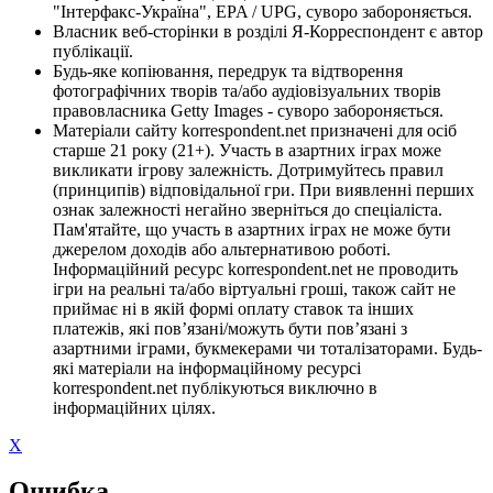
"Інтерфакс-Україна", EPA / UPG, суворо забороняється.
Власник веб-сторінки в розділі Я-Корреспондент є автор
публікації.
Будь-яке копіювання, передрук та відтворення
фотографічних творів та/або аудіовізуальних творів
правовласника Getty Images - суворо забороняється.
Матеріали сайту korrespondent.net призначені для осіб
старше 21 року (21+). Участь в азартних іграх може
викликати ігрову залежність. Дотримуйтесь правил
(принципів) відповідальної гри. При виявленні перших
ознак залежності негайно зверніться до спеціаліста.
Пам'ятайте, що участь в азартних іграх не може бути
джерелом доходів або альтернативою роботі.
Інформаційний ресурс korrespondent.net не проводить
ігри на реальні та/або віртуальні гроші, також сайт не
приймає ні в якій формі оплату ставок та інших
платежів, які пов’язані/можуть бути пов’язані з
азартними іграми, букмекерами чи тоталізаторами. Будь-
які матеріали на інформаційному ресурсі
korrespondent.net публікуються виключно в
інформаційних цілях.
X
Ошибка