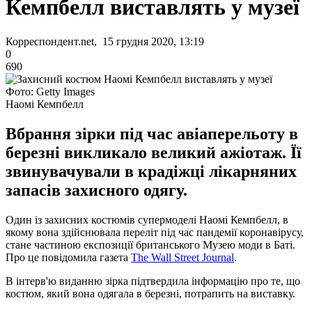
Кемпбелл виставлять у музеї
Корреспондент.net, 15 грудня 2020, 13:19
0
690
Фото: Getty Images
Наомі Кемпбелл
Вбрання зірки під час авіаперельоту в
березні викликало великий ажіотаж. Її
звинувачували в крадіжці лікарняних
запасів захисного одягу.
Один із захисних костюмів супермоделі Наомі Кемпбелл, в
якому вона здійснювала переліт під час пандемії коронавірусу,
стане частиною експозиції британського Музею моди в Баті.
Про це повідомила газета
The Wall Street Journal
.
В інтерв'ю виданню зірка підтвердила інформацію про те, що
костюм, який вона одягала в березні, потрапить на виставку.