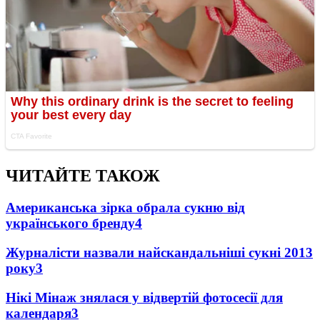
ЧИТАЙТЕ ТАКОЖ
Американська зірка обрала сукню від
українського бренду
4
Журналісти назвали найскандальніші сукні 2013
року
3
Нікі Мінаж знялася у відвертій фотосесії для
календаря
3