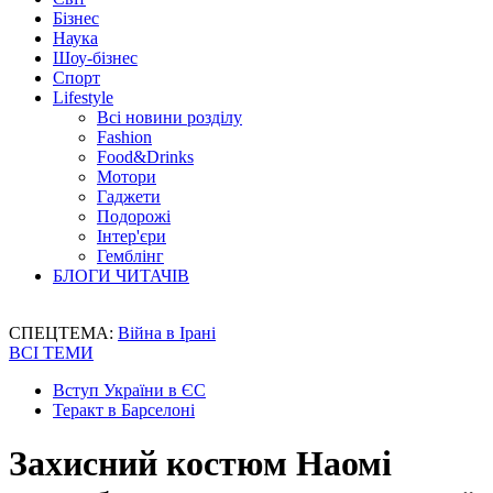
Бізнес
Наука
Шоу-бізнес
Спорт
Lifestyle
Всі новини розділу
Fashion
Food&Drinks
Мотори
Гаджети
Подорожі
Інтер'єри
Гемблінг
БЛОГИ ЧИТАЧІВ
СПЕЦТЕМА:
Війна в Ірані
ВСІ ТЕМИ
Вступ України в ЄС
Теракт в Барселоні
Захисний костюм Наомі