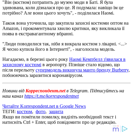
"Він (костюм) потрапить до музею моди в Баті. Я була
здивована, коли дізналася про це. Я подумала: навіщо їм це
потрібно? Але вони цього хочуть", - поділилася Наомі.
Також вона уточнила, що закупила захисні костюми оптом на
Amazon, і прокоментувала хвилю критики, яку викликала її
поява в екстравагантному вбранні.
"Люди поводилися так, ніби я викрала костюм з лікарні. <...>
Я чесно купила його в Інтернеті", - наголосила модель.
Нагадаємо, в березні цього року
Наомі Кемпбелл з'явилася в
захисному костюмі
в аеропорту. Пізніше стало відомо, що
після перельоту
супермодель викинула манто бренду Burberry
,
побоюючись заразитися коронавірусом.
Новини від
Корреспондент.net
в Telegram. Підписуйтесь на
наш канал
https://t.me/korrespondentnet
Читайте Korrespondent.net в Google News
ТЕГИ:
костюм
,
фото
,
защита
Якщо ви помітили помилку, виділіть необхідний текст і
натисніть Ctrl + Enter, щоб повідомити про це редакцію.