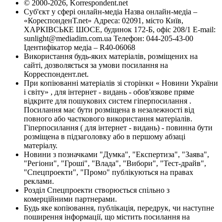
© 2000-2026, Korrespondent.net
Суб'єкт у сфері онлайн-медіа Назва онлайн-медіа –
«КореспонденТ.net» Адреса: 02091, місто Київ,
ХАРКІВСЬКЕ ШОСЕ, будинок 172-Б, офіс 208/1 E-mail:
sunlight@mediadim.com.ua
Телефон: 044-205-43-00
Ідентифікатор медіа – R40-06068
Використання будь-яких матеріалів, розміщених на
сайті, дозволяється за умови посилання на
Корреспондент.net.
При копіюванні матеріалів зі сторінки « Новини України
і світу» , для інтернет - видань - обов'язкове пряме
відкрите для пошукових систем гіперпосилання .
Посилання має бути розміщена в незалежності від
повного або часткового використання матеріалів.
Гіперпосилання ( для інтернет - видань) - повинна бути
розміщена в підзаголовку або в першому абзаці
матеріалу.
Новини з позначками "Думка", "Експертиза", "Заява",
"Регіони", "Гроші", "Влада", "Вибори", "Тест-драйв",
"Спецпроекти", "Промо" публікуються на правах
реклами.
Розділ Спецпроекти створюється спільно з
комерційними партнерами.
Будь яке копіювання, публікація, передрук, чи наступне
поширення інформації, що містить посилання на