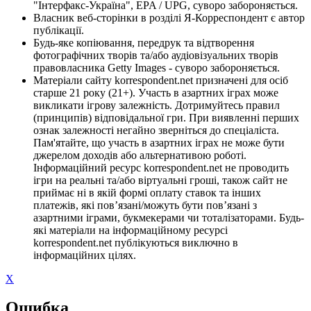
"Інтерфакс-Україна", EPA / UPG, суворо забороняється.
Власник веб-сторінки в розділі Я-Корреспондент є автор
публікації.
Будь-яке копіювання, передрук та відтворення
фотографічних творів та/або аудіовізуальних творів
правовласника Getty Images - суворо забороняється.
Матеріали сайту korrespondent.net призначені для осіб
старше 21 року (21+). Участь в азартних іграх може
викликати ігрову залежність. Дотримуйтесь правил
(принципів) відповідальної гри. При виявленні перших
ознак залежності негайно зверніться до спеціаліста.
Пам'ятайте, що участь в азартних іграх не може бути
джерелом доходів або альтернативою роботі.
Інформаційний ресурс korrespondent.net не проводить
ігри на реальні та/або віртуальні гроші, також сайт не
приймає ні в якій формі оплату ставок та інших
платежів, які пов’язані/можуть бути пов’язані з
азартними іграми, букмекерами чи тоталізаторами. Будь-
які матеріали на інформаційному ресурсі
korrespondent.net публікуються виключно в
інформаційних цілях.
X
Ошибка