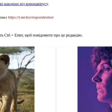
ві вакцини від коронавірусу
.
канал
https://t.me/korrespondentnet
ь Ctrl + Enter, щоб повідомити про це редакцію.