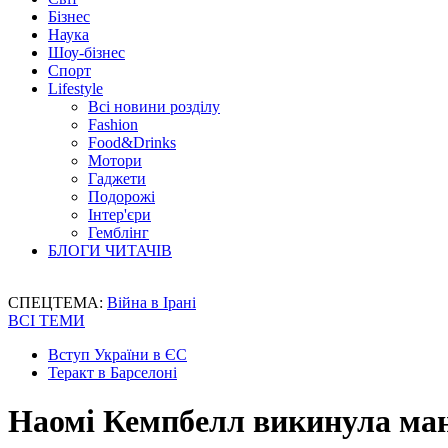
Бізнес
Наука
Шоу-бізнес
Спорт
Lifestyle
Всі новини розділу
Fashion
Food&Drinks
Мотори
Гаджети
Подорожі
Інтер'єри
Гемблінг
БЛОГИ ЧИТАЧІВ
СПЕЦТЕМА:
Війна в Ірані
ВСІ ТЕМИ
Вступ України в ЄС
Теракт в Барселоні
Наомі Кемпбелл викинула ман