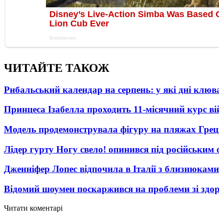
ЧИТАЙТЕ ТАКОЖ
Рибальський календар на серпень: у які дні клю
Принцеса Ізабелла проходить 11-місячний курс ві
Модель продемонструвала фігуру на пляжах Греці
Лідер гурту Ногу свело! опинився під російським 
Дженніфер Лопес відпочила в Італії з близнюками
Відомий шоумен поскаржився на проблеми зі здо
Читати коментарі