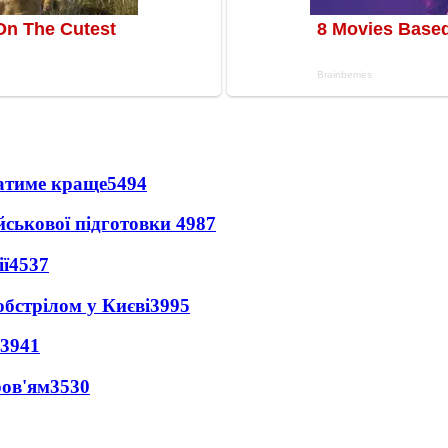
ватиме краще
5494
йськової підготовки
4987
ї
4537
обстрілом у Києві
3995
3941
ров'ям
3530