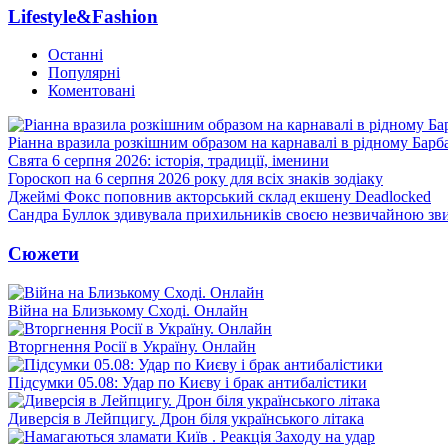
Lifestyle&Fashion
Останні
Популярні
Коментовані
Ріанна вразила розкішним образом на карнавалі в рідному Барб
Свята 6 серпня 2026: історія, традиції, іменини
Гороскоп на 6 серпня 2026 року для всіх знаків зодіаку
Джеймі Фокс поповнив акторський склад екшену Deadlocked
Сандра Буллок здивувала прихильників своєю незвичайною зв
Сюжети
Війна на Близькому Сході. Онлайн
Вторгнення Росії в Україну. Онлайн
Підсумки 05.08: Удар по Києву і брак антибалістики
Диверсія в Лейпцигу. Дрон біля українського літака