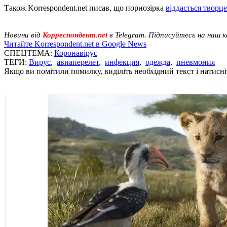
Також Korrespondent.net писав, що порнозірка
віддасться творце
Новини від
Корреспондент.net
в Telegram. Підписуйтесь на наш 
Читайте Korrespondent.net в Google News
СПЕЦТЕМА:
Коронавірус
ТЕГИ:
Вирус
,
авиаперелет
,
инфекция
,
одежда
,
пневмония
Якщо ви помітили помилку, виділіть необхідний текст і натисніт