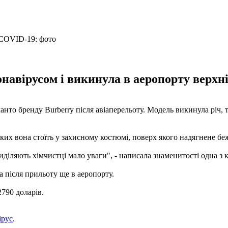
авірусом і викинула в аеропорту верхній
то бренду Burberry після авіаперельоту. Модель викинула річ, т
 яких вона стоїть у захисному костюмі, поверх якого надягнене 
риділяють хімчистці мало уваги", - написала знаменитості одна з 
 після прильоту ще в аеропорту.
2790 доларів.
ірус
.