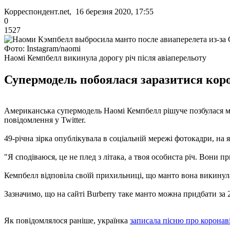
Корреспондент.net, 16 березня 2020, 17:55
0
1527
Фото: Instagram/naomi
Наомі Кемпбелл викинула дорогу річ після авіаперельоту
Супермодель побоялася заразитися корон
Американська супермодель Наомі Кемпбелл рішуче позбулася ман
повідомлення у Twitter.
49-річна зірка опублікувала в соціальній мережі фотокадри, на
"Я сподіваюся, це не плед з літака, а твоя особиста річ. Вони п
Кемпбелл відповіла своїй прихильниці, що манто вона викинула
Зазначимо, що на сайті Burberry таке манто можна придбати за 
Як повідомлялося раніше, українка
записала пісню про коронав