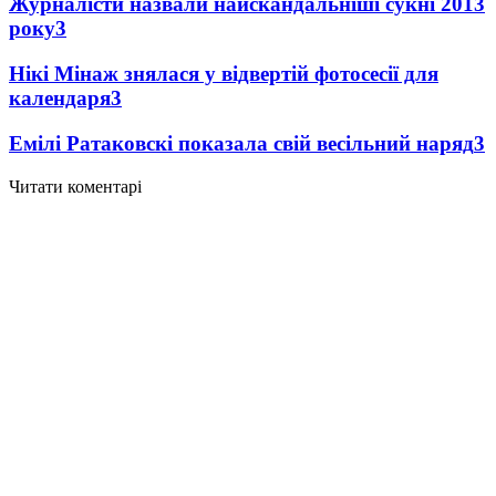
Журналісти назвали найскандальніші сукні 2013
року
3
Нікі Мінаж знялася у відвертій фотосесії для
календаря
3
Емілі Ратаковскі показала свій весільний наряд
3
Читати коментарі