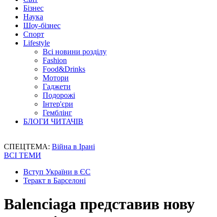
Бізнес
Наука
Шоу-бізнес
Спорт
Lifestyle
Всі новини розділу
Fashion
Food&Drinks
Мотори
Гаджети
Подорожі
Інтер'єри
Гемблінг
БЛОГИ ЧИТАЧІВ
СПЕЦТЕМА:
Війна в Ірані
ВСІ ТЕМИ
Вступ України в ЄС
Теракт в Барселоні
Balenciaga представив нову