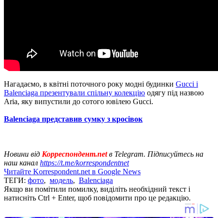
Нагадаємо, в квітні поточного року модні будинки
Gucci і
Balenciaga презентували спільну колекцію
одягу під назвою
Aria, яку випустили до сотого ювілею Gucci.
Balenciaga представив сумку з кросівок
Новини від
Корреспондент.net
в Telegram. Підписуйтесь на
наш канал
https://t.me/korrespondentnet
Читайте Korrespondent.net в Google News
ТЕГИ:
фото
,
модель
,
Balenciaga
Якщо ви помітили помилку, виділіть необхідний текст і
натисніть Ctrl + Enter, щоб повідомити про це редакцію.