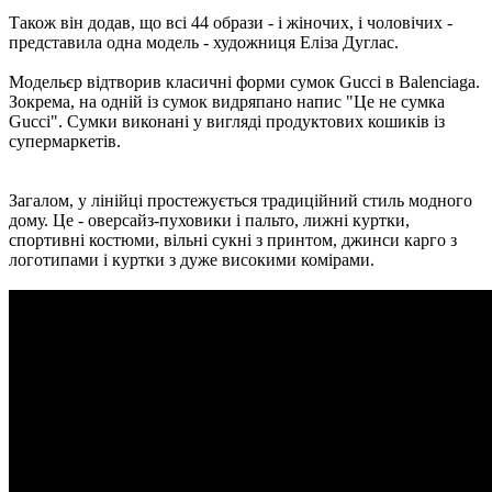
Також він додав, що всі 44 образи - і жіночих, і чоловічих -
представила одна модель - художниця Еліза Дуглас.
Модельєр відтворив класичні форми сумок Gucci в Balenciaga.
Зокрема, на одній із сумок видряпано напис "Це не сумка
Gucci". Сумки виконані у вигляді продуктових кошиків із
супермаркетів.
Загалом, у лінійці простежується традиційний стиль модного
дому. Це - оверсайз-пуховики і пальто, лижні куртки,
спортивні костюми, вільні сукні з принтом, джинси карго з
логотипами і куртки з дуже високими комірами.