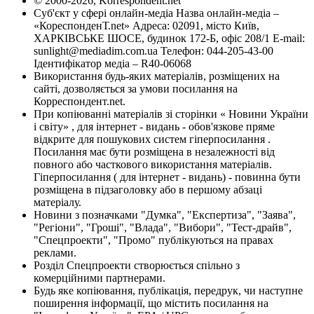
© 2000-2026, Korrespondent.net
Суб'єкт у сфері онлайн-медіа Назва онлайн-медіа –
«КореспонденТ.net» Адреса: 02091, місто Київ,
ХАРКІВСЬКЕ ШОСЕ, будинок 172-Б, офіс 208/1 E-mail:
sunlight@mediadim.com.ua
Телефон: 044-205-43-00
Ідентифікатор медіа – R40-06068
Використання будь-яких матеріалів, розміщених на
сайті, дозволяється за умови посилання на
Корреспондент.net.
При копіюванні матеріалів зі сторінки « Новини України
і світу» , для інтернет - видань - обов'язкове пряме
відкрите для пошукових систем гіперпосилання .
Посилання має бути розміщена в незалежності від
повного або часткового використання матеріалів.
Гіперпосилання ( для інтернет - видань) - повинна бути
розміщена в підзаголовку або в першому абзаці
матеріалу.
Новини з позначками "Думка", "Експертиза", "Заява",
"Регіони", "Гроші", "Влада", "Вибори", "Тест-драйв",
"Спецпроекти", "Промо" публікуються на правах
реклами.
Розділ Спецпроекти створюється спільно з
комерційними партнерами.
Будь яке копіювання, публікація, передрук, чи наступне
поширення інформації, що містить посилання на