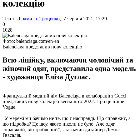
колекцію
Текст:
Людмила Троценко
, 7 червня 2021, 17:29
0
1028
Фото: balenciaga.com/en-en
Balenciaga представив нову колекцію
Всю лінійку, включаючи чоловічий та
жіночий одяг, представила одна модель
- художниця Еліза Дуглас.
Французький модний дім Balenciaga в колаборації з Gucci
представив нову колекцію весна-літо-2022. Про це пише
Vogue.
"У мережі ми бачимо не те, що є насправді. Що справжнє, а
що підробка? Це шоу, якого ніколи не було. Але одяг
справжній, він зроблений", - зазначив дизайнер Демна
Гвасалія.