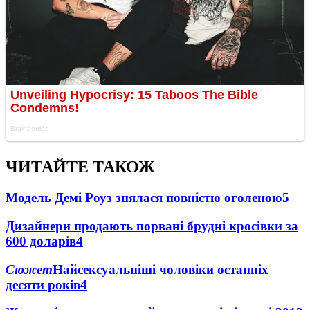
ЧИТАЙТЕ ТАКОЖ
Модель Демі Роуз знялася повністю оголеною
5
Дизайнери продають порвані брудні кросівки за
600 доларів
4
Сюжет
Найсексуальніші чоловіки останніх
десяти років
4