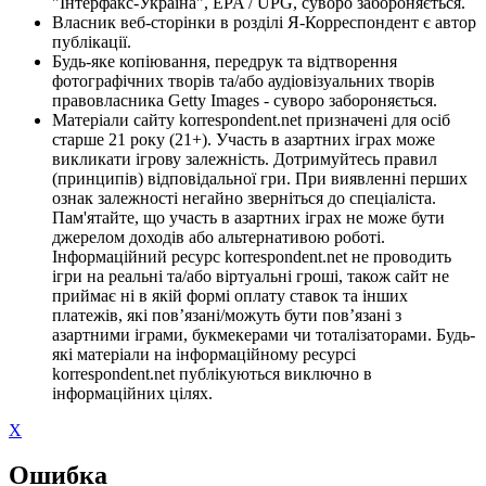
"Інтерфакс-Україна", EPA / UPG, суворо забороняється.
Власник веб-сторінки в розділі Я-Корреспондент є автор
публікації.
Будь-яке копіювання, передрук та відтворення
фотографічних творів та/або аудіовізуальних творів
правовласника Getty Images - суворо забороняється.
Матеріали сайту korrespondent.net призначені для осіб
старше 21 року (21+). Участь в азартних іграх може
викликати ігрову залежність. Дотримуйтесь правил
(принципів) відповідальної гри. При виявленні перших
ознак залежності негайно зверніться до спеціаліста.
Пам'ятайте, що участь в азартних іграх не може бути
джерелом доходів або альтернативою роботі.
Інформаційний ресурс korrespondent.net не проводить
ігри на реальні та/або віртуальні гроші, також сайт не
приймає ні в якій формі оплату ставок та інших
платежів, які пов’язані/можуть бути пов’язані з
азартними іграми, букмекерами чи тоталізаторами. Будь-
які матеріали на інформаційному ресурсі
korrespondent.net публікуються виключно в
інформаційних цілях.
X
Ошибка