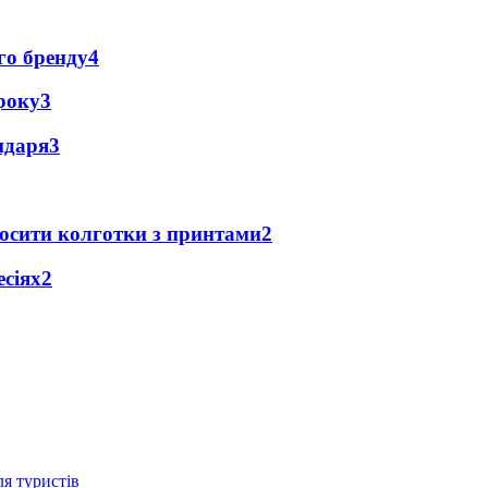
го бренду
4
року
3
ендаря
3
носити колготки з принтами
2
есіях
2