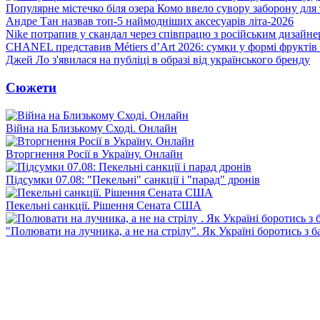
Популярне містечко біля озера Комо ввело сувору заборону для 
Андре Тан назвав топ-5 наймодніших аксесуарів літа-2026
Nike потрапив у скандал через співпрацю з російським дизайн
CHANEL представив Métiers d’Art 2026: сумки у формі фруктів 
Джей Ло з'явилася на публіці в образі від українського бренду
Сюжети
Війна на Близькому Сході. Онлайн
Вторгнення Росії в Україну. Онлайн
Підсумки 07.08: "Пекельні" санкції і "парад" дронів
Пекельні санкції. Рішення Сената США
"Полювати на лучника, а не на стрілу". Як Україні боротись з 