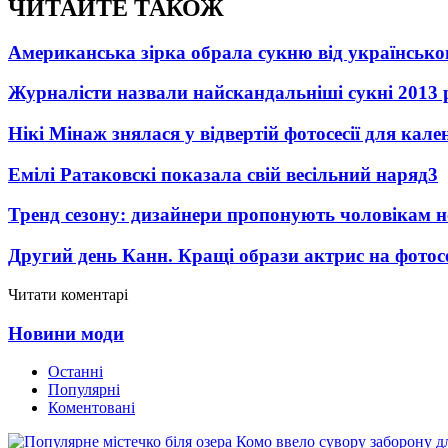
ЧИТАЙТЕ ТАКОЖ
Американська зірка обрала сукню від українсько
Журналісти назвали найскандальніші сукні 2013 
Нікі Мінаж знялася у відвертій фотосесії для кал
Емілі Ратаковскі показала свій весільний наряд
3
Тренд сезону: дизайнери пропонують чоловікам 
Другий день Канн. Кращі образи актрис на фотос
Читати коментарі
Новини моди
Останні
Популярні
Коментовані