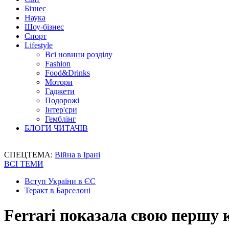
Бізнес
Наука
Шоу-бізнес
Спорт
Lifestyle
Всі новини розділу
Fashion
Food&Drinks
Мотори
Гаджети
Подорожі
Інтер'єри
Гемблінг
БЛОГИ ЧИТАЧІВ
СПЕЦТЕМА:
Війна в Ірані
ВСІ ТЕМИ
Вступ України в ЄС
Теракт в Барселоні
Ferrari показала свою першу 