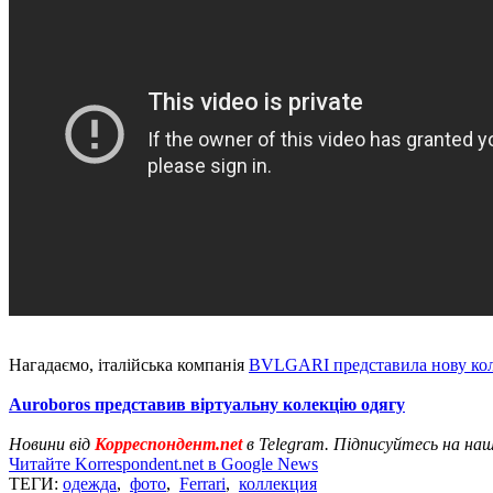
Нагадаємо, італійська компанія
BVLGARI представила нову коле
Auroboros представив віртуальну колекцію одягу
Новини від
Корреспондент.net
в Telegram. Підписуйтесь на на
Читайте Korrespondent.net в Google News
ТЕГИ:
одежда
,
фото
,
Ferrari
,
коллекция