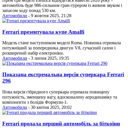
Прем’єра моделі Elettrica відбудеться навесні 2026 року -
автомобіль буде 986-сильним гран-турером із живим звуком і
запасом ходу понад 530 км.
Автомобили
- 9 жовтня 2025, 21:28
Ferrari презентувала купе Amalfi
Модель стане наступником моделі Roma. Новинка отримала
потужніший за попередника двигун V8, сучасний салон і
розширений набір електроніки.
Автомобили
- 3 липня 2025, 19:35
Показана екстремальна версія суперкара Ferrari
296
Нова версія гібридного суперкара отримала повищену
потужність, зменшену вагу, вдосконалену аеродинаміку та
компоненти з болідів Формули-1.
Автомобили
- 30 квітня 2025, 20:02
Ferrari продала перший автомобіль за біткоїни