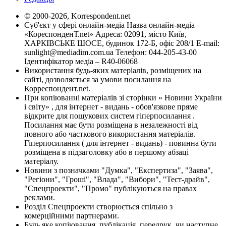
© 2000-2026, Korrespondent.net
Суб'єкт у сфері онлайн-медіа Назва онлайн-медіа –
«КореспонденТ.net» Адреса: 02091, місто Київ,
ХАРКІВСЬКЕ ШОСЕ, будинок 172-Б, офіс 208/1 E-mail:
sunlight@mediadim.com.ua
Телефон: 044-205-43-00
Ідентифікатор медіа – R40-06068
Використання будь-яких матеріалів, розміщених на
сайті, дозволяється за умови посилання на
Корреспондент.net.
При копіюванні матеріалів зі сторінки « Новини України
і світу» , для інтернет - видань - обов'язкове пряме
відкрите для пошукових систем гіперпосилання .
Посилання має бути розміщена в незалежності від
повного або часткового використання матеріалів.
Гіперпосилання ( для інтернет - видань) - повинна бути
розміщена в підзаголовку або в першому абзаці
матеріалу.
Новини з позначками "Думка", "Експертиза", "Заява",
"Регіони", "Гроші", "Влада", "Вибори", "Тест-драйв",
"Спецпроекти", "Промо" публікуються на правах
реклами.
Розділ Спецпроекти створюється спільно з
комерційними партнерами.
Будь яке копіювання, публікація, передрук, чи наступне