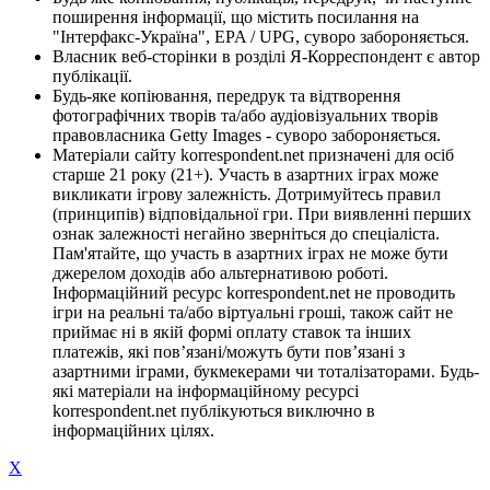
поширення інформації, що містить посилання на
"Інтерфакс-Україна", EPA / UPG, суворо забороняється.
Власник веб-сторінки в розділі Я-Корреспондент є автор
публікації.
Будь-яке копіювання, передрук та відтворення
фотографічних творів та/або аудіовізуальних творів
правовласника Getty Images - суворо забороняється.
Матеріали сайту korrespondent.net призначені для осіб
старше 21 року (21+). Участь в азартних іграх може
викликати ігрову залежність. Дотримуйтесь правил
(принципів) відповідальної гри. При виявленні перших
ознак залежності негайно зверніться до спеціаліста.
Пам'ятайте, що участь в азартних іграх не може бути
джерелом доходів або альтернативою роботі.
Інформаційний ресурс korrespondent.net не проводить
ігри на реальні та/або віртуальні гроші, також сайт не
приймає ні в якій формі оплату ставок та інших
платежів, які пов’язані/можуть бути пов’язані з
азартними іграми, букмекерами чи тоталізаторами. Будь-
які матеріали на інформаційному ресурсі
korrespondent.net публікуються виключно в
інформаційних цілях.
X