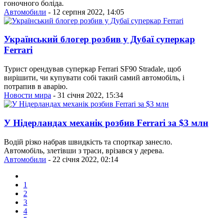
гоночного боліда.
Автомобили
- 12 серпня 2022, 14:05
Український блогер розбив у Дубаї суперкар
Ferrari
Турист орендував суперкар Ferrari SF90 Stradale, щоб
вирішити, чи купувати собі такий самий автомобіль, і
потрапив в аварію.
Новости мира
- 31 січня 2022, 15:34
У Нідерландах механік розбив Ferrari за $3 млн
Водій різко набрав швидкість та спорткар занесло.
Автомобіль, злетівши з траси, врізався у дерева.
Автомобили
- 22 січня 2022, 02:14
1
2
3
4