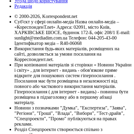
Угода щодо користування
Редакція
© 2000-2026, Korrespondent.net
Суб'єкт у сфері онлайн-медіа Назва онлайн-медіа –
«КореспонденТ.net» Адреса: 02091, місто Київ,
ХАРКІВСЬКЕ ШОСЕ, будинок 172-Б, офіс 208/1 E-mail:
sunlight@mediadim.com.ua
Телефон: 044-205-43-00
Ідентифікатор медіа – R40-06068
Використання будь-яких матеріалів, розміщених на
сайті, дозволяється за умови посилання на
Корреспондент.net.
При копіюванні матеріалів зі сторінки « Новини України
і світу» , для інтернет - видань - обов'язкове пряме
відкрите для пошукових систем гіперпосилання .
Посилання має бути розміщена в незалежності від
повного або часткового використання матеріалів.
Гіперпосилання ( для інтернет - видань) - повинна бути
розміщена в підзаголовку або в першому абзаці
матеріалу.
Новини з позначками "Думка", "Експертиза", "Заява",
"Регіони", "Гроші", "Влада", "Вибори", "Тест-драйв",
"Спецпроекти", "Промо" публікуються на правах
реклами.
Розділ Спецпроекти створюється спільно з