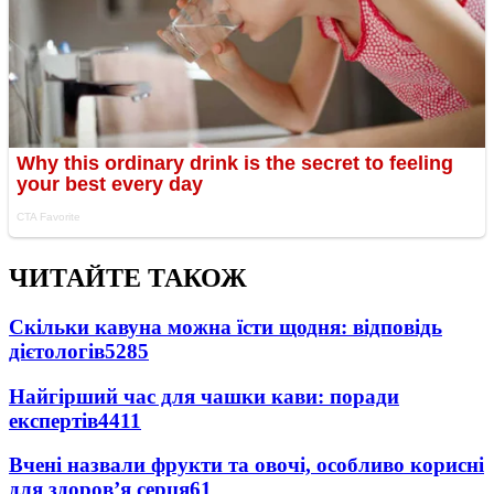
ЧИТАЙТЕ ТАКОЖ
Скільки кавуна можна їсти щодня: відповідь
дієтологів
5285
Найгірший час для чашки кави: поради
експертів
4411
Вчені назвали фрукти та овочі, особливо корисні
для здоров’я серця
61