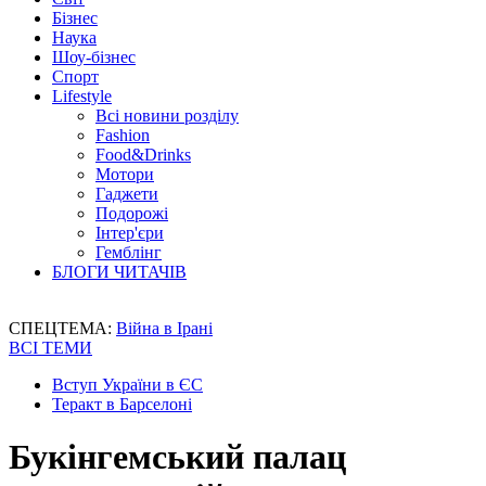
Бізнес
Наука
Шоу-бізнес
Спорт
Lifestyle
Всі новини розділу
Fashion
Food&Drinks
Мотори
Гаджети
Подорожі
Інтер'єри
Гемблінг
БЛОГИ ЧИТАЧІВ
СПЕЦТЕМА:
Війна в Ірані
ВСІ ТЕМИ
Вступ України в ЄС
Теракт в Барселоні
Букінгемський палац