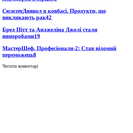
Сюжет
Диявол в ковбасі. Продукти, що
викликають рак
42
Бред Пітт та Анджеліна Джолі стали
виноробами
19
МастерШеф. Професіонали-2: Став відомий
переможець
8
Читати коментарі