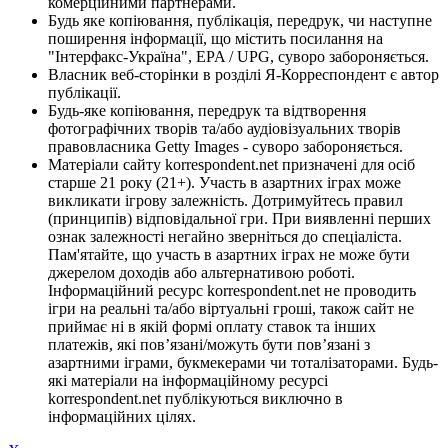
комерційними партнерами.
Будь яке копіювання, публікація, передрук, чи наступне
поширення інформації, що містить посилання на
"Інтерфакс-Україна", EPA / UPG, суворо забороняється.
Власник веб-сторінки в розділі Я-Корреспондент є автор
публікації.
Будь-яке копіювання, передрук та відтворення
фотографічних творів та/або аудіовізуальних творів
правовласника Getty Images - суворо забороняється.
Матеріали сайту korrespondent.net призначені для осіб
старше 21 року (21+). Участь в азартних іграх може
викликати ігрову залежність. Дотримуйтесь правил
(принципів) відповідальної гри. При виявленні перших
ознак залежності негайно зверніться до спеціаліста.
Пам'ятайте, що участь в азартних іграх не може бути
джерелом доходів або альтернативою роботі.
Інформаційний ресурс korrespondent.net не проводить
ігри на реальні та/або віртуальні гроші, також сайт не
приймає ні в якій формі оплату ставок та інших
платежів, які пов’язані/можуть бути пов’язані з
азартними іграми, букмекерами чи тоталізаторами. Будь-
які матеріали на інформаційному ресурсі
korrespondent.net публікуються виключно в
інформаційних цілях.