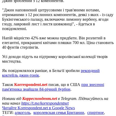
Джин зроблений з 12 компонентів.
"Джин наповнений цитрусовими і трав'яними нотами,
отриманими з 12 рослинних компонентів, деякі з яких - із саду
Букінгемського палацу, включаючи лимонну вербену, ягоди
глоду, лавровий лист і листя шовковиці", - йдеться в
повідомленні.
Напій міцністю 42% вже можна придбати. Він розлитий в
елегантні, прикрашені квітами пляшки 700 мл. Ціна становить
40 фунтів стерлінгів.
Усі доходи підуть на підтримку королівської колекції творів
мистецтва.
Як повідомлялося раніше, в Бельгії зробили
рекордний
коктейль джин-тонік
.
Також
Korrespondent.net
писав, що в США
при знесенні
пам'ятника знайшли 84-річний бурбон
.
Новини від
Корреспондент.net
в Telegram. Підписуйтесь на
наш канал
https://t.me/korrespondentnet
Читайте Korrespondent.net в Google News
ТЕГИ:
алкоголь
,
королевская семья Британии
,
спиртное
,