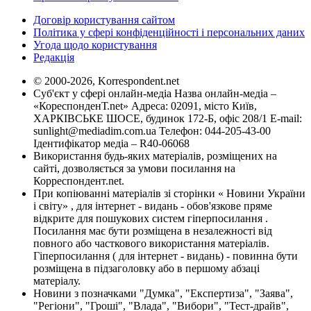
Договір користування сайтом
Політика у сфері конфіденційності і персональних даних
Угода щодо користування
Редакція
© 2000-2026, Korrespondent.net
Суб'єкт у сфері онлайн-медіа Назва онлайн-медіа –
«КореспонденТ.net» Адреса: 02091, місто Київ,
ХАРКІВСЬКЕ ШОСЕ, будинок 172-Б, офіс 208/1 E-mail:
sunlight@mediadim.com.ua
Телефон: 044-205-43-00
Ідентифікатор медіа – R40-06068
Використання будь-яких матеріалів, розміщених на
сайті, дозволяється за умови посилання на
Корреспондент.net.
При копіюванні матеріалів зі сторінки « Новини України
і світу» , для інтернет - видань - обов'язкове пряме
відкрите для пошукових систем гіперпосилання .
Посилання має бути розміщена в незалежності від
повного або часткового використання матеріалів.
Гіперпосилання ( для інтернет - видань) - повинна бути
розміщена в підзаголовку або в першому абзаці
матеріалу.
Новини з позначками "Думка", "Експертиза", "Заява",
"Регіони", "Гроші", "Влада", "Вибори", "Тест-драйв",