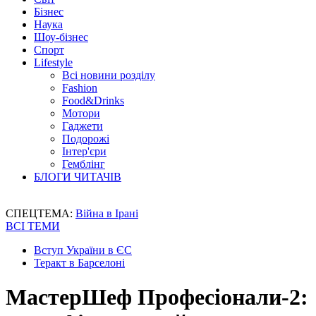
Бізнес
Наука
Шоу-бізнес
Спорт
Lifestyle
Всі новини розділу
Fashion
Food&Drinks
Мотори
Гаджети
Подорожі
Інтер'єри
Гемблінг
БЛОГИ ЧИТАЧІВ
СПЕЦТЕМА:
Війна в Ірані
ВСІ ТЕМИ
Вступ України в ЄС
Теракт в Барселоні
МастерШеф Професіонали-2: