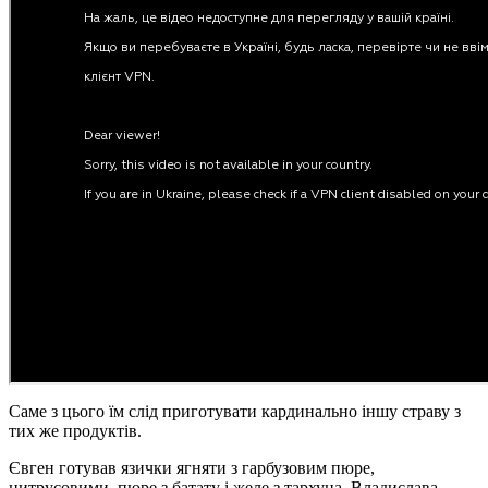
Саме з цього їм слід приготувати кардинально іншу страву з
тих же продуктів.
Євген готував язички ягняти з гарбузовим пюре,
цитрусовими, пюре з батату і желе з тархуна. Владислава -