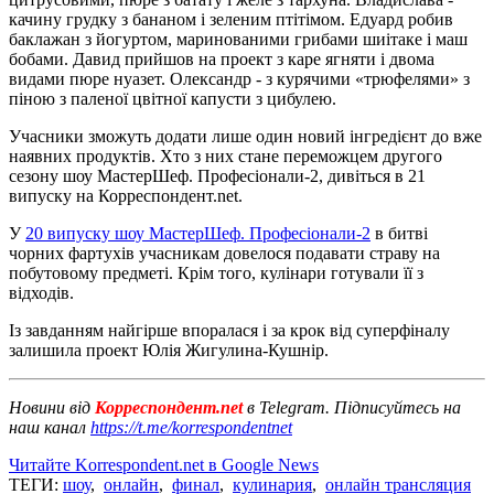
качину грудку з бананом і зеленим птітімом. Едуард робив
баклажан з йогуртом, маринованими грибами шиітаке і маш
бобами. Давид прийшов на проект з каре ягняти і двома
видами пюре нуазет. Олександр - з курячими «трюфелями» з
піною з паленої цвітної капусти з цибулею.
Учасники зможуть додати лише один новий інгредієнт до вже
наявних продуктів. Хто з них стане переможцем другого
сезону шоу МастерШеф. Професіонали-2, дивіться в 21
випуску на Корреспондент.net.
У
20 випуску шоу МастерШеф. Професіонали-2
в битві
чорних фартухів учасникам довелося подавати страву на
побутовому предметі. Крім того, кулінари готували її з
відходів.
Із завданням найгірше впоралася і за крок від суперфіналу
залишила проект Юлія Жигулина-Кушнір.
Новини від
Корреспондент.net
в Telegram. Підписуйтесь на
наш канал
https://t.me/korrespondentnet
Читайте Korrespondent.net в Google News
ТЕГИ:
шоу
,
онлайн
,
финал
,
кулинария
,
онлайн трансляция