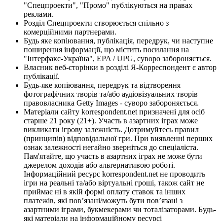
"Спецпроекти", "Промо" публікуються на правах
реклами.
Розділ Спецпроекти створюється спільно з
комерційними партнерами.
Будь яке копіювання, публікація, передрук, чи наступне
поширення інформації, що містить посилання на
"Інтерфакс-Україна", EPA / UPG, суворо забороняється.
Власник веб-сторінки в розділі Я-Корреспондент є автор
публікації.
Будь-яке копіювання, передрук та відтворення
фотографічних творів та/або аудіовізуальних творів
правовласника Getty Images - суворо забороняється.
Матеріали сайту korrespondent.net призначені для осіб
старше 21 року (21+). Участь в азартних іграх може
викликати ігрову залежність. Дотримуйтесь правил
(принципів) відповідальної гри. При виявленні перших
ознак залежності негайно зверніться до спеціаліста.
Пам'ятайте, що участь в азартних іграх не може бути
джерелом доходів або альтернативою роботі.
Інформаційний ресурс korrespondent.net не проводить
ігри на реальні та/або віртуальні гроші, також сайт не
приймає ні в якій формі оплату ставок та інших
платежів, які пов’язані/можуть бути пов’язані з
азартними іграми, букмекерами чи тоталізаторами. Будь-
які матеріали на інформаційному ресурсі