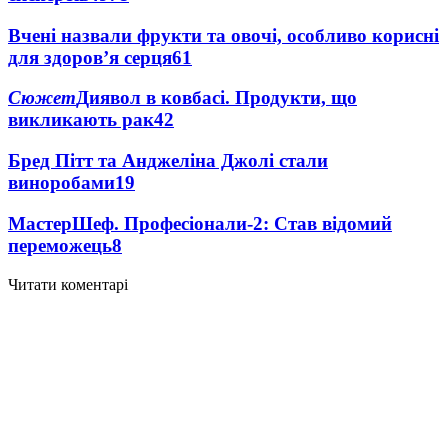
Вчені назвали фрукти та овочі, особливо корисні
для здоров’я серця
61
Сюжет
Диявол в ковбасі. Продукти, що
викликають рак
42
Бред Пітт та Анджеліна Джолі стали
виноробами
19
МастерШеф. Професіонали-2: Став відомий
переможець
8
Читати коментарі