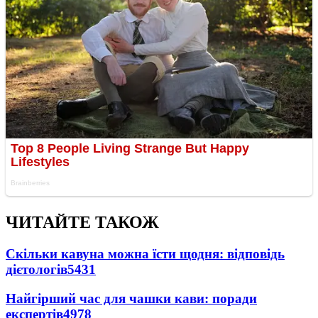
ЧИТАЙТЕ ТАКОЖ
Скільки кавуна можна їсти щодня: відповідь
дієтологів
5431
Найгірший час для чашки кави: поради
експертів
4978