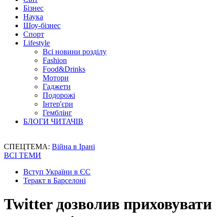
Бізнес
Наука
Шоу-бізнес
Спорт
Lifestyle
Всі новини розділу
Fashion
Food&Drinks
Мотори
Гаджети
Подорожі
Інтер'єри
Гемблінг
БЛОГИ ЧИТАЧІВ
СПЕЦТЕМА:
Війна в Ірані
ВСІ ТЕМИ
Вступ України в ЄС
Теракт в Барселоні
Twitter дозволив приховувати