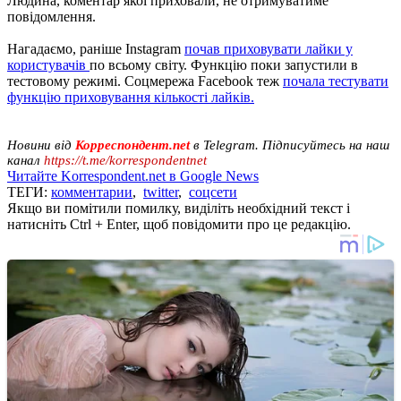
Людина, коментар якої приховали, не отримуватиме
повідомлення.
Нагадаємо, раніше Instagram
почав приховувати лайки у
користувачів
по всьому світу. Функцію поки запустили в
тестовому режимі. Соцмережа Facebook теж
почала тестувати
функцію приховування кількості лайків.
Новини від
Корреспондент.net
в Telegram. Підписуйтесь на наш
канал
https://t.me/korrespondentnet
Читайте Korrespondent.net в Google News
ТЕГИ:
комментарии
,
twitter
,
соцсети
Якщо ви помітили помилку, виділіть необхідний текст і
натисніть Ctrl + Enter, щоб повідомити про це редакцію.