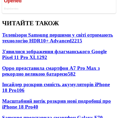
ЧИТАЙТЕ ТАКОЖ
Телевізори Samsung першими у світі отримають
технологію HDR10+ Advanced
2215
З'явилися зображення флагманського Google
Pixel 11 Pro XL
1292
Oppo представила смартфон A7 Pro Max з
рекордно великою батареєю
582
Інсайдер розкрив ємність акумуляторів iPhone
18 Pro
106
Масштабний витік розкрив нові подробиці про
iPhone 18 Pro
40
Samsung представила смартфон Galaxy F70