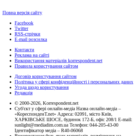
Повна версія сайту
Facebook
Twitter
RSS-стрічки
E-mail розсилка
Контакти
Реклама на сайті
Використання матеріалів korrespondent.net
Правила користування сайтом
Договір користування сайтом
Політика у сфері конфіденційності і персональних даних
Угода щодо користування
Редакція
© 2000-2026, Korrespondent.net
Суб'єкт у сфері онлайн-медіа Назва онлайн-медіа –
«КореспонденТ.net» Адреса: 02091, місто Київ,
ХАРКІВСЬКЕ ШОСЕ, будинок 172-Б, офіс 208/1 E-mail:
sunlight@mediadim.com.ua
Телефон: 044-205-43-00
Ідентифікатор медіа – R40-06068
Використання будь-яких матеріалів, розміщених на