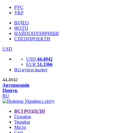
РУС
УКР
ВІДЕО
ФОТО
НАЙПОПУЛЯРНІШІ
СПЕЦПРОЕКТИ
USD
USD
44.4942
EUR
51.3366
Всі курси валют
44.4942
Авторизація
Пошук
RU
ВСІ РОЗДІЛИ
Головна
Україна
Місто
Світ