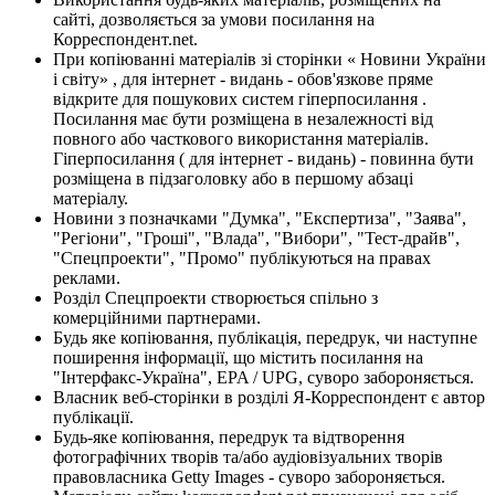
сайті, дозволяється за умови посилання на
Корреспондент.net.
При копіюванні матеріалів зі сторінки « Новини України
і світу» , для інтернет - видань - обов'язкове пряме
відкрите для пошукових систем гіперпосилання .
Посилання має бути розміщена в незалежності від
повного або часткового використання матеріалів.
Гіперпосилання ( для інтернет - видань) - повинна бути
розміщена в підзаголовку або в першому абзаці
матеріалу.
Новини з позначками "Думка", "Експертиза", "Заява",
"Регіони", "Гроші", "Влада", "Вибори", "Тест-драйв",
"Спецпроекти", "Промо" публікуються на правах
реклами.
Розділ Спецпроекти створюється спільно з
комерційними партнерами.
Будь яке копіювання, публікація, передрук, чи наступне
поширення інформації, що містить посилання на
"Інтерфакс-Україна", EPA / UPG, суворо забороняється.
Власник веб-сторінки в розділі Я-Корреспондент є автор
публікації.
Будь-яке копіювання, передрук та відтворення
фотографічних творів та/або аудіовізуальних творів
правовласника Getty Images - суворо забороняється.