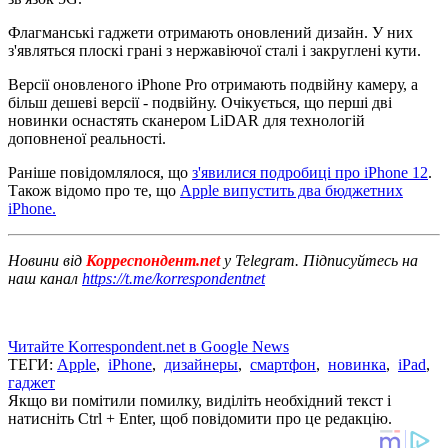
Флагманські гаджети отримають оновлений дизайн. У них
з'являться плоскі грані з нержавіючої сталі і закруглені кути.
Версії оновленого iPhone Pro отримають подвійну камеру, а
більш дешеві версії - подвійну. Очікується, що перші дві
новинки оснастять сканером LiDAR для технологій
доповненої реальності.
Раніше повідомлялося, що
з'явилися подробиці про iPhone 12
.
Також відомо про те, що
Apple випустить два бюджетних
iPhone.
Новини від
Корреспондент.net
у Telegram. Підписуйтесь на
наш канал
https://t.me/korrespondentnet
Читайте Korrespondent.net в Google News
ТЕГИ:
Apple
,
iPhone
,
дизайнеры
,
смартфон
,
новинка
,
iPad
,
гаджет
Якщо ви помітили помилку, виділіть необхідний текст і
натисніть Ctrl + Enter, щоб повідомити про це редакцію.