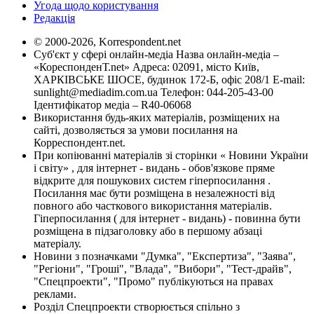
Угода щодо користування
Редакція
© 2000-2026, Korrespondent.net
Суб'єкт у сфері онлайн-медіа Назва онлайн-медіа –
«КореспонденТ.net» Адреса: 02091, місто Київ,
ХАРКІВСЬКЕ ШОСЕ, будинок 172-Б, офіс 208/1 E-mail:
sunlight@mediadim.com.ua
Телефон: 044-205-43-00
Ідентифікатор медіа – R40-06068
Використання будь-яких матеріалів, розміщених на
сайті, дозволяється за умови посилання на
Корреспондент.net.
При копіюванні матеріалів зі сторінки « Новини України
і світу» , для інтернет - видань - обов'язкове пряме
відкрите для пошукових систем гіперпосилання .
Посилання має бути розміщена в незалежності від
повного або часткового використання матеріалів.
Гіперпосилання ( для інтернет - видань) - повинна бути
розміщена в підзаголовку або в першому абзаці
матеріалу.
Новини з позначками "Думка", "Експертиза", "Заява",
"Регіони", "Гроші", "Влада", "Вибори", "Тест-драйв",
"Спецпроекти", "Промо" публікуються на правах
реклами.
Розділ Спецпроекти створюється спільно з