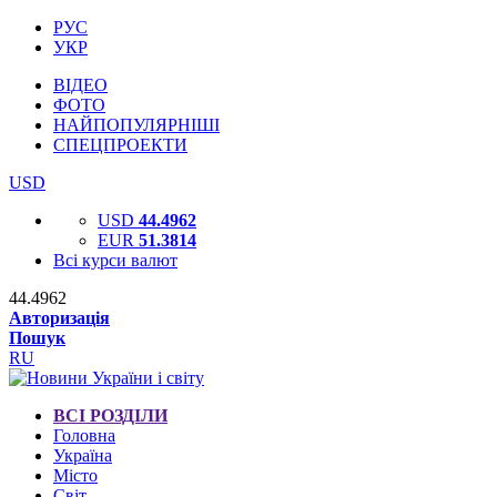
РУС
УКР
ВІДЕО
ФОТО
НАЙПОПУЛЯРНІШІ
СПЕЦПРОЕКТИ
USD
USD
44.4962
EUR
51.3814
Всі курси валют
44.4962
Авторизація
Пошук
RU
ВСІ РОЗДІЛИ
Головна
Україна
Місто
Світ