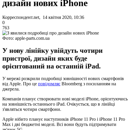
дизайн нових iPhone
Корреспондент.net, 14 квітня 2020, 10:36
0
763
Фото: apple-parts.com.ua
У нову лінійку увійдуть чотири
пристрої, дизайн яких буде
орієнтований на останній iPad.
У мережі розкрили подробиці зовнішності нових смартфонів
від Apple. Про це
повідомляє
Bloomberg з посиланням на
джерела.
Компанія планує створювати нові моделі iPhone, орієнтуючись
на зовнішність останнього iPad. Очікується, що в лінійці
з'являться чотири смартфони.
Apple нібито планує наступників iPhone 11 Pro і iPhone 11 Pro
Max і дві бюджетні моделі. Всі вони будуть підтримувати
зв'язок 5G.