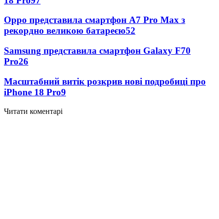
18 Pro
97
Oppo представила смартфон A7 Pro Max з
рекордно великою батареєю
52
Samsung представила смартфон Galaxy F70
Pro
26
Масштабний витік розкрив нові подробиці про
iPhone 18 Pro
9
Читати коментарі