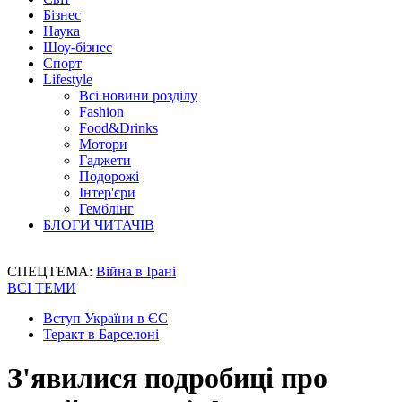
Бізнес
Наука
Шоу-бізнес
Спорт
Lifestyle
Всі новини розділу
Fashion
Food&Drinks
Мотори
Гаджети
Подорожі
Інтер'єри
Гемблінг
БЛОГИ ЧИТАЧІВ
СПЕЦТЕМА:
Війна в Ірані
ВСІ ТЕМИ
Вступ України в ЄС
Теракт в Барселоні
З'явилися подробиці про