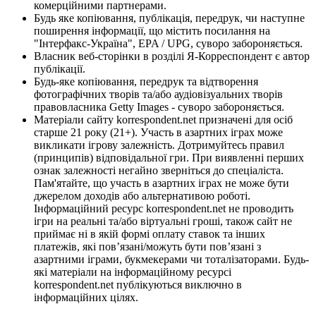
комерційними партнерами.
Будь яке копіювання, публікація, передрук, чи наступне
поширення інформації, що містить посилання на
"Інтерфакс-Україна", EPA / UPG, суворо забороняється.
Власник веб-сторінки в розділі Я-Корреспондент є автор
публікації.
Будь-яке копіювання, передрук та відтворення
фотографічних творів та/або аудіовізуальних творів
правовласника Getty Images - суворо забороняється.
Матеріали сайту korrespondent.net призначені для осіб
старше 21 року (21+). Участь в азартних іграх може
викликати ігрову залежність. Дотримуйтесь правил
(принципів) відповідальної гри. При виявленні перших
ознак залежності негайно зверніться до спеціаліста.
Пам'ятайте, що участь в азартних іграх не може бути
джерелом доходів або альтернативою роботі.
Інформаційний ресурс korrespondent.net не проводить
ігри на реальні та/або віртуальні гроші, також сайт не
приймає ні в якій формі оплату ставок та інших
платежів, які пов’язані/можуть бути пов’язані з
азартними іграми, букмекерами чи тоталізаторами. Будь-
які матеріали на інформаційному ресурсі
korrespondent.net публікуються виключно в
інформаційних цілях.