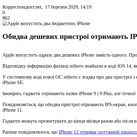
Корреспондент.net, 17 березня 2020, 14:19
0
862
Обидва дешевих пристрої отримають IPS
Apple випустить одразу два дешевих iPhone замість одного. Пр
Відповідну інформацію фахівці нібито знайшли в коді iOS 14, я
У системному коді нової ОС нібито є згадка про два пристрої з
iPhone SE.
Імовірно, гаджети отримають назви iPhone 9 і 9 Plus, але точно
Повідомляється, що обидва пристрої отримають IPS-екран, кноп
iPhone 11.
Гаджети можуть презентувати до кінця місяця разом або після в
Раніше повідомлялося, що
IPhone 12 отримає потужний процес