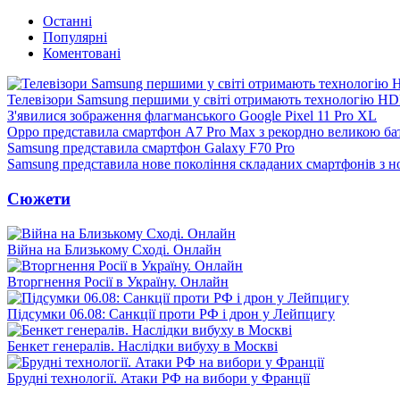
Останні
Популярні
Коментовані
Телевізори Samsung першими у світі отримають технологію H
З'явилися зображення флагманського Google Pixel 11 Pro XL
Oppo представила смартфон A7 Pro Max з рекордно великою ба
Samsung представила смартфон Galaxy F70 Pro
Samsung представила нове покоління складаних смартфонів з 
Сюжети
Війна на Близькому Сході. Онлайн
Вторгнення Росії в Україну. Онлайн
Підсумки 06.08: Санкції проти РФ і дрон у Лейпцигу
Бенкет генералів. Наслідки вибуху в Москві
Брудні технології. Атаки РФ на вибори у Франції