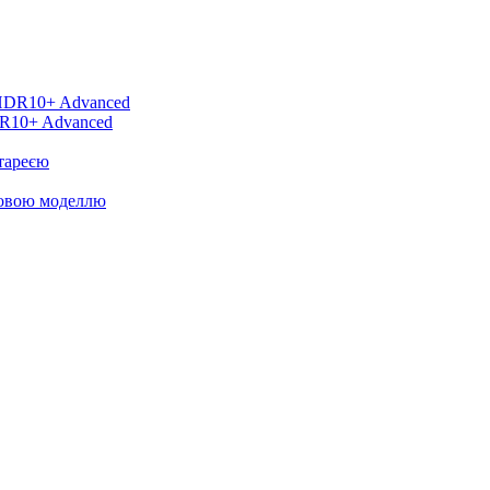
DR10+ Advanced
тареєю
новою моделлю