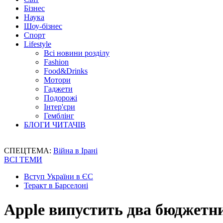
Бізнес
Наука
Шоу-бізнес
Спорт
Lifestyle
Всі новини розділу
Fashion
Food&Drinks
Мотори
Гаджети
Подорожі
Інтер'єри
Гемблінг
БЛОГИ ЧИТАЧІВ
СПЕЦТЕМА:
Війна в Ірані
ВСІ ТЕМИ
Вступ України в ЄС
Теракт в Барселоні
Apple випустить два бюджетн