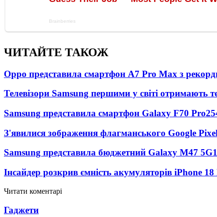
ЧИТАЙТЕ ТАКОЖ
Oppo представила смартфон A7 Pro Max з рекорд
Телевізори Samsung першими у світі отримають 
Samsung представила смартфон Galaxy F70 Pro
25
З'явилися зображення флагманського Google Pixel
Samsung представила бюджетний Galaxy M47 5G
Інсайдер розкрив ємність акумуляторів iPhone 18
Читати коментарі
Гаджети