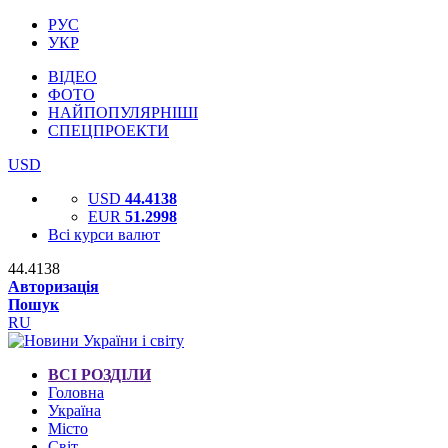
РУС
УКР
ВІДЕО
ФОТО
НАЙПОПУЛЯРНІШІ
СПЕЦПРОЕКТИ
USD
USD
44.4138
EUR
51.2998
Всі курси валют
44.4138
Авторизація
Пошук
RU
ВСІ РОЗДІЛИ
Головна
Україна
Місто
Світ