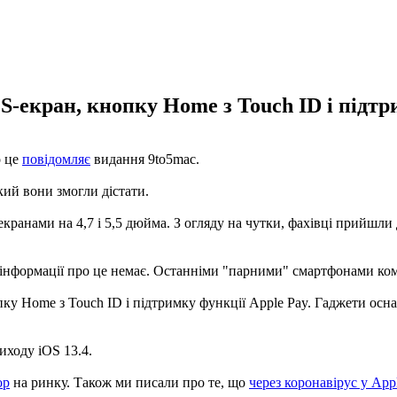
-екран, кнопку Home з Touch ID і підтр
о це
повідомляє
видання 9to5mac.
кий вони змогли дістати.
 екранами на 4,7 і 5,5 дюйма. З огляду на чутки, фахівці прийшл
ї інформації про це немає. Останніми "парними" смартфонами компа
ку Home з Touch ID і підтримку функції Apple Pay. Гаджети осна
иходу iOS 13.4.
ор
на ринку. Також ми писали про те, що
через коронавірус у App