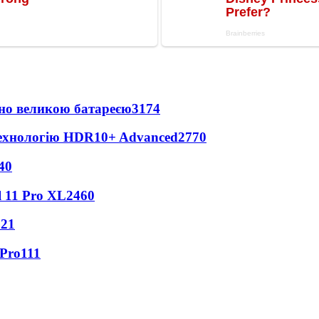
но великою батареєю
3174
технологію HDR10+ Advanced
2770
40
 11 Pro XL
2460
121
 Pro
111