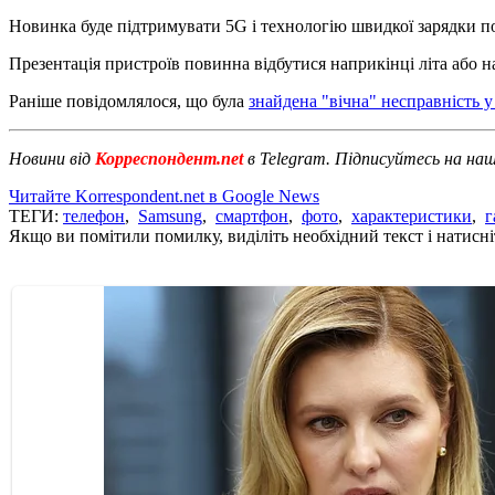
Новинка буде підтримувати 5G і технологію швидкої зарядки п
Презентація пристроїв повинна відбутися наприкінці літа або на
Раніше повідомлялося, що була
знайдена "вічна" несправність 
Новини від
Корреспондент.net
в Telegram. Підписуйтесь на на
Читайте Korrespondent.net в Google News
ТЕГИ:
телефон
,
Samsung
,
смартфон
,
фото
,
характеристики
,
г
Якщо ви помітили помилку, виділіть необхідний текст і натисніт