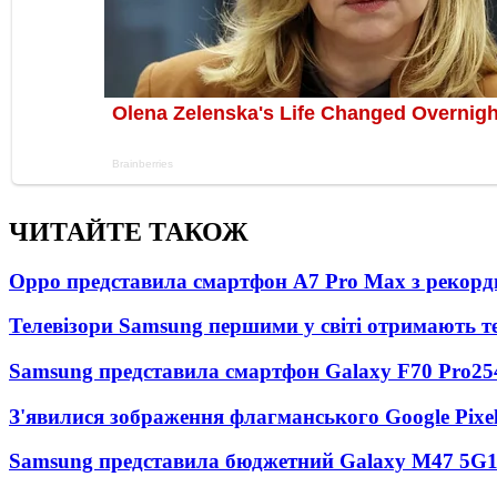
ЧИТАЙТЕ ТАКОЖ
Oppo представила смартфон A7 Pro Max з рекорд
Телевізори Samsung першими у світі отримають 
Samsung представила смартфон Galaxy F70 Pro
25
З'явилися зображення флагманського Google Pixel
Samsung представила бюджетний Galaxy M47 5G