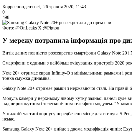
Корреспондент.net, 26 травня 2020, 11:43
0
498
Фото: @OnLeaks X @Pigtou_
У мережу потрапила інформація про ди
Витік даних повністю розсекретив смартфони Galaxy Note 20 і 
Смартфони є одними з найбільш очікуваних пристроїв 2020 року
Note 20+ отримає екран Infinity-O з мінімальними рамками і р
тонка смужка динаміка.
Galaxy Note 20+ отримає рамки з нержавіючої сталі. На правій 
Модуль камери у верхньому лівому кутку задньої панелі буде 
надширококутним і телескопічним теле-фото модулем. "У компле
У нижній частині корпусу передбачено місце для стилуса S Pen
немає.
Samsung Galaxy Note 20+ вийде з двома модифікація чипів: Exyn