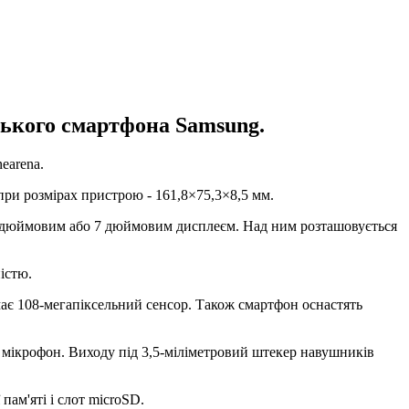
ського смартфона Samsung.
earena.
при розмірах пристрою - 161,8×75,3×8,5 мм.
6,9-дюймовим або 7 дюймовим дисплеєм. Над ним розташовується
істю.
має 108-мегапіксельний сенсор. Також смартфон оснастять
і мікрофон. Виходу під 3,5-міліметровий штекер навушників
пам'яті і слот microSD.