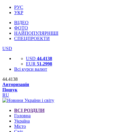
РУС
УКР
ВІДЕО
ФОТО
НАЙПОПУЛЯРНІШІ
СПЕЦПРОЕКТИ
USD
USD
44.4138
EUR
51.2998
Всі курси валют
44.4138
Авторизація
Пошук
RU
ВСІ РОЗДІЛИ
Головна
Україна
Місто
Світ