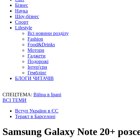
Бізнес
Наука
Шоу-бізнес
Спорт
Lifestyle
Всі новини розділу
Fashion
Food&Drinks
Мотори
Гаджети
Подорожі
Інтер'єри
Гемблінг
БЛОГИ ЧИТАЧІВ
СПЕЦТЕМА:
Війна в Ірані
ВСІ ТЕМИ
Вступ України в ЄС
Теракт в Барселоні
Samsung Galaxy Note 20+ розс