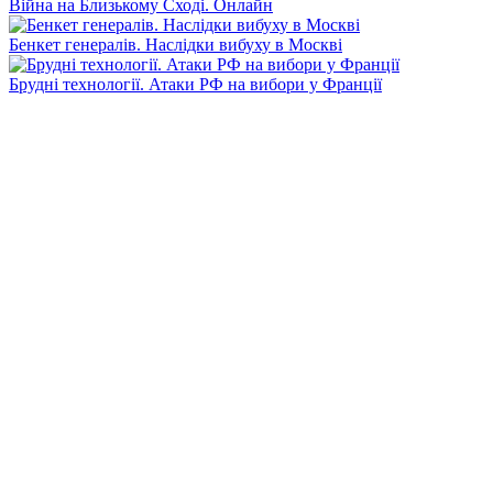
Війна на Близькому Сході. Онлайн
Бенкет генералів. Наслідки вибуху в Москві
Брудні технології. Атаки РФ на вибори у Франції