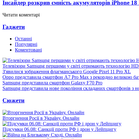
Інсайдер розкрив ємність акумуляторів iPhone 18
Читати коментарі
Гаджети
Останні
Популярні
Коментовані
Телевізори Samsung першими у світі отримають технологію H
З'явилися зображення флагманського Google Pixel 11 Pro XL
Oppo представила смартфон A7 Pro Max з рекордно великою ба
Samsung представила смартфон Galaxy F70 Pro
Samsung представила нове покоління складаних смартфонів з 
Сюжети
Вторгнення Росії в Україну. Онлайн
Підсумки 06.08: Санкції проти РФ і дрон у Лейпцигу