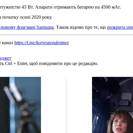
отужністю 45 Вт. Апарати отримають батарею на 4500 мАг.
 початку осені 2020 року.
у новому флагмані Samsung
. Також відомо про те, що
розкрита цін
ш канал
https://t.me/korrespondentnet
аджет
ь Ctrl + Enter, щоб повідомити про це редакцію.