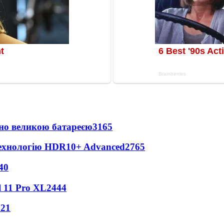
но великою батареєю
3165
технологію HDR10+ Advanced
2765
40
 11 Pro XL
2444
121