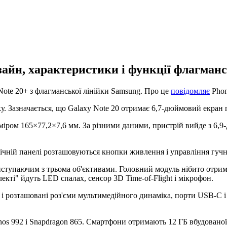
зайн, характеристики і функції флагман
Note 20+ з флагманської лінійки Samsung. Про це
повідомляє
Phon
. Зазначається, що Galaxy Note 20 отримає 6,7-дюймовий екран 
озміром 165×77,2×7,6 мм. За різними даними, пристрій вийде з 
бічній панелі розташовуються кнопки живлення і управління гучн
виступаючим з трьома об'єктивами. Головний модуль нібито отри
кті" йдуть LED спалах, сенсор 3D Time-of-Flight і мікрофон.
, і розташовані роз'єми мультимедійного динаміка, порти USB-C 
os 992 і Snapdragon 865. Смартфони отримають 12 ГБ вбудованої 