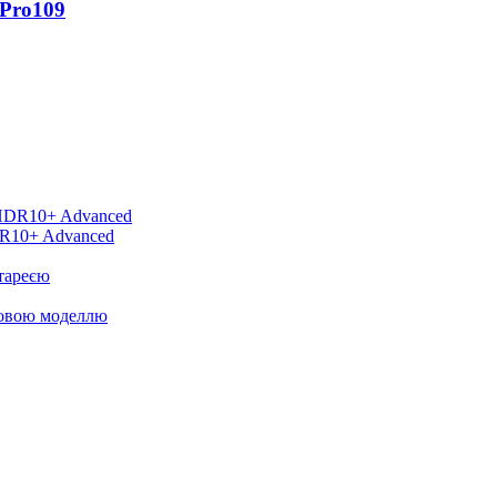
 Pro
109
DR10+ Advanced
тареєю
новою моделлю