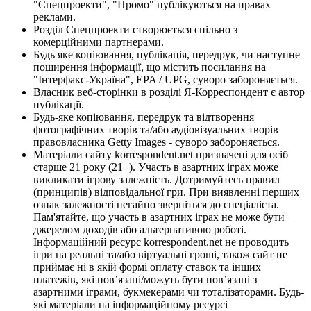
"Спецпроекти", "Промо" публікуються на правах
реклами.
Розділ Спецпроекти створюється спільно з
комерційними партнерами.
Будь яке копіювання, публікація, передрук, чи наступне
поширення інформації, що містить посилання на
"Інтерфакс-Україна", EPA / UPG, суворо забороняється.
Власник веб-сторінки в розділі Я-Корреспондент є автор
публікації.
Будь-яке копіювання, передрук та відтворення
фотографічних творів та/або аудіовізуальних творів
правовласника Getty Images - суворо забороняється.
Матеріали сайту korrespondent.net призначені для осіб
старше 21 року (21+). Участь в азартних іграх може
викликати ігрову залежність. Дотримуйтесь правил
(принципів) відповідальної гри. При виявленні перших
ознак залежності негайно зверніться до спеціаліста.
Пам'ятайте, що участь в азартних іграх не може бути
джерелом доходів або альтернативою роботі.
Інформаційний ресурс korrespondent.net не проводить
ігри на реальні та/або віртуальні гроші, також сайт не
приймає ні в якій формі оплату ставок та інших
платежів, які пов’язані/можуть бути пов’язані з
азартними іграми, букмекерами чи тоталізаторами. Будь-
які матеріали на інформаційному ресурсі