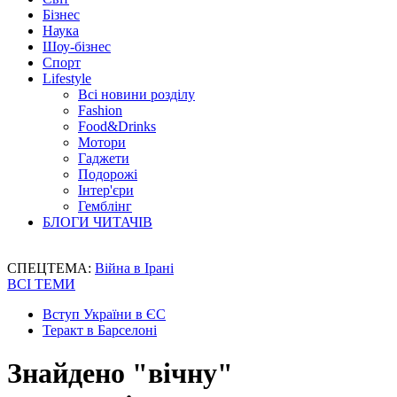
Бізнес
Наука
Шоу-бізнес
Спорт
Lifestyle
Всі новини розділу
Fashion
Food&Drinks
Мотори
Гаджети
Подорожі
Інтер'єри
Гемблінг
БЛОГИ ЧИТАЧІВ
СПЕЦТЕМА:
Війна в Ірані
ВСІ ТЕМИ
Вступ України в ЄС
Теракт в Барселоні
Знайдено "вічну"