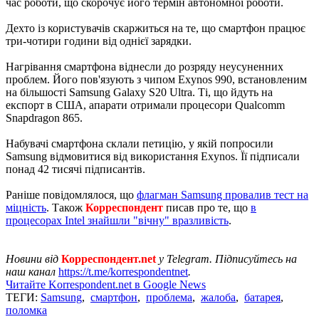
час роботи, що скорочує його термін автономної роботи.
Дехто із користувачів скаржиться на те, що смартфон працює
три-чотири години від однієї зарядки.
Нагрівання смартфона віднесли до розряду неусуненних
проблем. Його пов'язують з чипом Exynos 990, встановленим
на більшості Samsung Galaxy S20 Ultra. Ті, що йдуть на
експорт в США, апарати отримали процесори Qualcomm
Snapdragon 865.
Набувачі смартфона склали петицію, у якій попросили
Samsung відмовитися від використання Exynos. Її підписали
понад 42 тисячі підписантів.
Раніше повідомлялося, що
флагман Samsung провалив тест на
міцність
. Також
Корреспондент
писав про те, що
в
процесорах Intel знайшли "вічну" вразливість
.
Новини від
Корреспондент.net
у Telegram. Підписуйтесь на
наш канал
https://t.me/korrespondentnet
.
Читайте Korrespondent.net в Google News
ТЕГИ:
Samsung
,
смартфон
,
проблема
,
жалоба
,
батарея
,
поломка