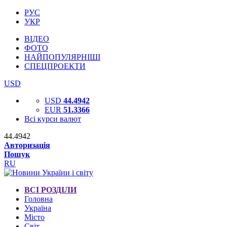
РУС
УКР
ВІДЕО
ФОТО
НАЙПОПУЛЯРНІШІ
СПЕЦПРОЕКТИ
USD
USD
44.4942
EUR
51.3366
Всі курси валют
44.4942
Авторизація
Пошук
RU
ВСІ РОЗДІЛИ
Головна
Україна
Місто
Світ