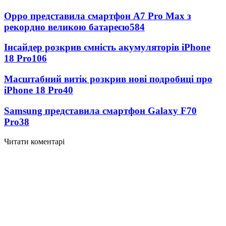
Oppo представила смартфон A7 Pro Max з
рекордно великою батареєю
584
Інсайдер розкрив ємність акумуляторів iPhone
18 Pro
106
Масштабний витік розкрив нові подробиці про
iPhone 18 Pro
40
Samsung представила смартфон Galaxy F70
Pro
38
Читати коментарі