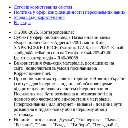
Договір користування сайтом
Політика у сфері конфіденційності і персональних даних
Угода щодо користування
Редакція
© 2000-2026, Korrespondent.net
Суб'єкт у сфері онлайн-медіа Назва онлайн-медіа –
«КореспонденТ.net» Адреса: 02091, місто Київ,
ХАРКІВСЬКЕ ШОСЕ, будинок 172-Б, офіс 208/1 E-mail:
sunlight@mediadim.com.ua
Телефон: 044-205-43-00
Ідентифікатор медіа – R40-06068
Використання будь-яких матеріалів, розміщених на
сайті, дозволяється за умови посилання на
Корреспондент.net.
При копіюванні матеріалів зі сторінки « Новини України
і світу» , для інтернет - видань - обов'язкове пряме
відкрите для пошукових систем гіперпосилання .
Посилання має бути розміщена в незалежності від
повного або часткового використання матеріалів.
Гіперпосилання ( для інтернет - видань) - повинна бути
розміщена в підзаголовку або в першому абзаці
матеріалу.
Новини з позначками "Думка", "Експертиза", "Заява",
"Регіони", "Гроші", "Влада", "Вибори", "Тест-драйв",