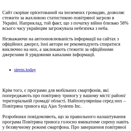
Сайт скоріше орієнтований на іноземних громадян, дозволяє
стежити за жахливою статистикою повітряної загрози в
Україні. Наприклад, той факт, що з початку війни близько 58%
всього часу українцям загрожувала небезпека з неба.
Незважаючи на автооновлюваність інформації на сайтах з
офіційних джерел, їхні автори не рекомендують спиратися
виключно на них, а закликають стежити за офіційними
джерелами й урядовими каналами інформації.
sirens.today
Крім того, є програми для мобільних смартфонів, які
попереджають про повітряну тривогу у вашому місті/ районі/
територіальній громаді/ області. Найпопулярніша серед них –
Повітряна тривога від Ajax Systems Inc.
Розробники повідомляють, що за правильного налаштування
програма Повітряна тривога голосно вмикатиме сирену навіть
у беззвучному режимі смартфона. Про завершення повітряної