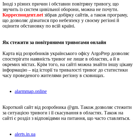
Іноді з різних причин і обставин повітряну тривогу, що
звучить із систем цивільної оборони, можна не почути.
Корреспондент.net
зібрав добірку сайтів, а також програму,
що дозволяє дізнатися про небезпеку у своєму регіоні й
оцінити обстановку по всій країні.
Як стежити за повітряними тривогами онлайн
Карта від розробників українського офісу ArgoPrep дозволяє
спостерігати наявність тривог не лише в областях, а й в
окремих містах. Крім того, на сайті можна знайти іншу цікаву
інформацію – від історії та тривалості тривог до статистики
часу проведеного жителями регіону в сховищах.
alarmmap.online
Короткий сайт від розробника @gm. Також дозволяє стежити
за ситуацією тривоги і її скасування в областях. Також на
сайті є розділ з відповідями на питання, що часто ставляться.
alerts.in.ua