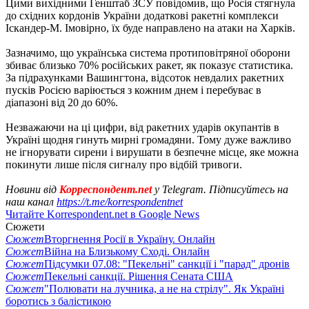
Цими вихідними Генштаб ЗСУ повідомив, що Росія стягнула
до східних кордонів України додаткові ракетні комплекси
Іскандер-М. Імовірно, їх буде направлено на атаки на Харків.
Зазначимо, що українська система протиповітряної оборони
збиває близько 70% російських ракет, як показує статистика.
За підрахунками Вашингтона, відсоток невдалих ракетних
пусків Росією варіюється з кожним днем ​​і перебуває в
діапазоні від 20 до 60%.
Незважаючи на ці цифри, від ракетних ударів окупантів в
Україні щодня гинуть мирні громадяни. Тому дуже важливо
не ігнорувати сирени і вирушати в безпечне місце, яке можна
покинути лише після сигналу про відбій тривоги.
Новини від
Корреспондент.net
у Telegram. Підписуйтесь на
наш канал
https://t.me/korrespondentnet
Читайте Korrespondent.net в Google News
Сюжети
Сюжет
Вторгнення Росії в Україну. Онлайн
Сюжет
Війна на Близькому Сході. Онлайн
Сюжет
Підсумки 07.08: "Пекельні" санкції і "парад" дронів
Сюжет
Пекельні санкції. Рішення Сената США
Сюжет
"Полювати на лучника, а не на стрілу". Як Україні
боротись з балістикою