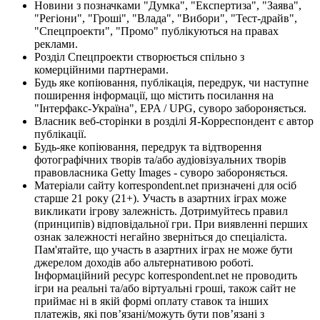
Новини з позначками "Думка", "Експертиза", "Заява",
"Регіони", "Гроші", "Влада", "Вибори", "Тест-драйв",
"Спецпроекти", "Промо" публікуються на правах
реклами.
Розділ Спецпроекти створюється спільно з
комерційними партнерами.
Будь яке копіювання, публікація, передрук, чи наступне
поширення інформації, що містить посилання на
"Інтерфакс-Україна", EPA / UPG, суворо забороняється.
Власник веб-сторінки в розділі Я-Корреспондент є автор
публікації.
Будь-яке копіювання, передрук та відтворення
фотографічних творів та/або аудіовізуальних творів
правовласника Getty Images - суворо забороняється.
Матеріали сайту korrespondent.net призначені для осіб
старше 21 року (21+). Участь в азартних іграх може
викликати ігрову залежність. Дотримуйтесь правил
(принципів) відповідальної гри. При виявленні перших
ознак залежності негайно зверніться до спеціаліста.
Пам'ятайте, що участь в азартних іграх не може бути
джерелом доходів або альтернативою роботі.
Інформаційний ресурс korrespondent.net не проводить
ігри на реальні та/або віртуальні гроші, також сайт не
приймає ні в якій формі оплату ставок та інших
платежів, які пов’язані/можуть бути пов’язані з