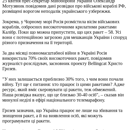
25 квітня прес-секретар Міноборони України Олександр
Мотузяник повідомив дані розвідки про військові кораблі РФ,
розміщені ворогом неподалік українського узбережжя.
Зокрема, у Чорному морі Росія розмістила вісім військових
кораблів, озброєних високоточними крилатими ракетами
Калібр. Поки що можна припустити, що цих ракет – 58. Усі
вони є потенційною загрозою для мешканців України і споруд
різного призначення на її території.
За два місяці повномасштабної війни в Україні Росія
використала 70% своїх високоточних ракет, повідомив
журналіст-розслідувач, засновник проекту Bellingcat Христо
Грозев.
"У них залишається приблизно 30% того, з чим вони почали
війну. Тут ще є питання: хто працює із цими ракетами? Адже
ресурс, який вміє скеровувати ці ракети, теж обмежений.
Наша розвідка вказує, що це близько 30-40 осіб", – сказав він
минулої неділі в ефірі національного телемарафону.
Грозев зазначив, що Україна працює не лише на збивання та
знищення ракет, а й на виявлення осіб, які можуть
програмувати ці ракети.