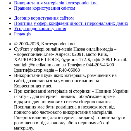
Використання матеріалів korrespondent.net
Правила користування сайтом
Договір користування сайтом
Політика у сфері конфіденційності і персональних даних
Угода щодо користування
Редакція
© 2000-2026, Korrespondent.net
Суб'єкт у сфері онлайн-медіа Назва онлайн-медіа –
«КореспонденТ.net» Адреса: 02091, місто Київ,
ХАРКІВСЬКЕ ШОСЕ, будинок 172-Б, офіс 208/1 E-mail:
sunlight@mediadim.com.ua
Телефон: 044-205-43-00
Ідентифікатор медіа – R40-06068
Використання будь-яких матеріалів, розміщених на
сайті, дозволяється за умови посилання на
Корреспондент.net.
При копіюванні матеріалів зі сторінки « Новини України
і світу» , для інтернет - видань - обов'язкове пряме
відкрите для пошукових систем гіперпосилання .
Посилання має бути розміщена в незалежності від
повного або часткового використання матеріалів.
Гіперпосилання ( для інтернет - видань) - повинна бути
розміщена в підзаголовку або в першому абзаці
матеріалу.