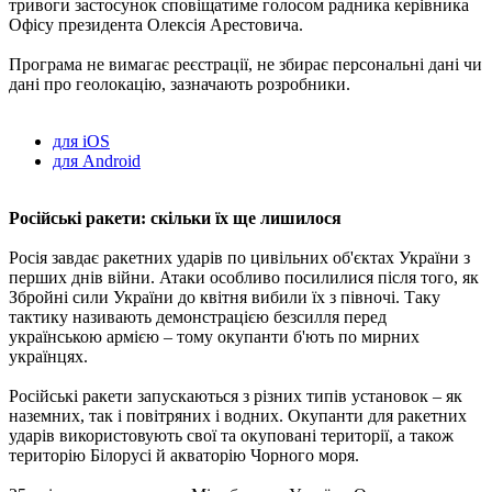
тривоги застосунок сповіщатиме голосом радника керівника
Офісу президента Олексія Арестовича.
Програма не вимагає реєстрації, не збирає персональні дані чи
дані про геолокацію, зазначають розробники.
для iOS
для Android
Російські ракети: скільки їх ще лишилося
Росія завдає ракетних ударів по цивільних об'єктах України з
перших днів війни. Атаки особливо посилилися після того, як
Збройні сили України до квітня вибили їх з півночі. Таку
тактику називають демонстрацією безсилля перед
українською армією – тому окупанти б'ють по мирних
українцях.
Російські ракети запускаються з різних типів установок – як
наземних, так і повітряних і водних. Окупанти для ракетних
ударів використовують свої та окуповані території, а також
територію Білорусі й акваторію Чорного моря.