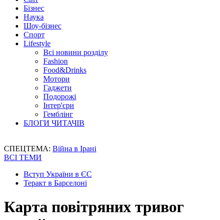
Бізнес
Наука
Шоу-бізнес
Спорт
Lifestyle
Всі новини розділу
Fashion
Food&Drinks
Мотори
Гаджети
Подорожі
Інтер'єри
Гемблінг
БЛОГИ ЧИТАЧІВ
СПЕЦТЕМА:
Війна в Ірані
ВСІ ТЕМИ
Вступ України в ЄС
Теракт в Барселоні
Карта повітряних тривог