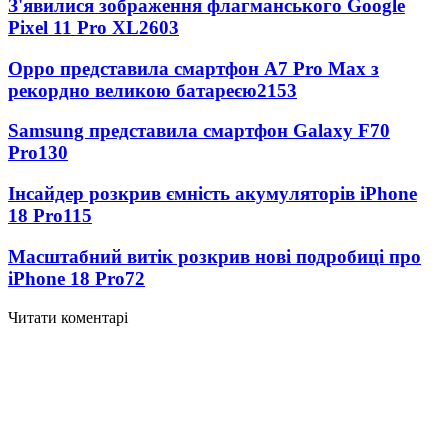
З'явилися зображення флагманського Google
Pixel 11 Pro XL
2603
Oppo представила смартфон A7 Pro Max з
рекордно великою батареєю
2153
Samsung представила смартфон Galaxy F70
Pro
130
Інсайдер розкрив ємність акумуляторів iPhone
18 Pro
115
Масштабний витік розкрив нові подробиці про
iPhone 18 Pro
72
Читати коментарі