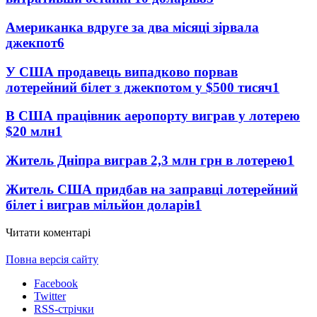
Американка вдруге за два місяці зірвала
джекпот
6
У США продавець випадково порвав
лотерейний білет з джекпотом у $500 тисяч
1
В США працівник аеропорту виграв у лотерею
$20 млн
1
Житель Дніпра виграв 2,3 млн грн в лотерею
1
Житель США придбав на заправці лотерейний
білет і виграв мільйон доларів
1
Читати коментарі
Повна версія сайту
Facebook
Twitter
RSS-стрічки