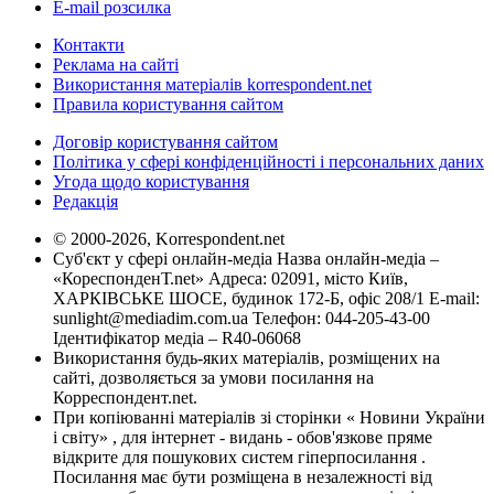
E-mail розсилка
Контакти
Реклама на сайті
Використання матеріалів korrespondent.net
Правила користування сайтом
Договір користування сайтом
Політика у сфері конфіденційності і персональних даних
Угода щодо користування
Редакція
© 2000-2026, Korrespondent.net
Суб'єкт у сфері онлайн-медіа Назва онлайн-медіа –
«КореспонденТ.net» Адреса: 02091, місто Київ,
ХАРКІВСЬКЕ ШОСЕ, будинок 172-Б, офіс 208/1 E-mail:
sunlight@mediadim.com.ua
Телефон: 044-205-43-00
Ідентифікатор медіа – R40-06068
Використання будь-яких матеріалів, розміщених на
сайті, дозволяється за умови посилання на
Корреспондент.net.
При копіюванні матеріалів зі сторінки « Новини України
і світу» , для інтернет - видань - обов'язкове пряме
відкрите для пошукових систем гіперпосилання .
Посилання має бути розміщена в незалежності від