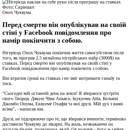
Фото: Скріншот
Онох Чуквума
Перед смертю він опублікував на своїй
стіні у Facebook повідомлення про
намір покінчити з собою.
Нігерієць Онох Чуквума покінчив життя самогубством після
того, як програв 2,5 мільйона нігерійських найр (3000$) на
ставках. Перед смертю він опублікував на своїй стіні у
Facebook повідомлення про намір покінчити з собою.
Він втратив гроші на ставках і не зміг витримати ганьбу та
тиск.
"Сьогодні мій останній день на землі! Я збираюся зустріти
свого Творця. Дякую Чіма Аньясо, Ікукуома Абіа, Кельвін
Джомбо Онума, Еквуеме Охафія та мої друзі. Мій дух з вами
всіма", - написав він.
Друзі, не підозрюючи про те, що збирався вчинити, терміново
доставили Чуквуму до лікарні. На жаль, незважаючи на
зусилля лікарів, інсектицид, який зʼїв чоловік - його ж і вбив.