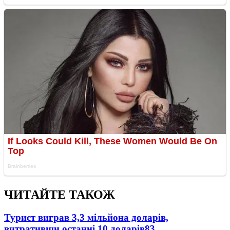
ЧИТАЙТЕ ТАКОЖ
Турист виграв 3,3 мільйона доларів,
витративши останні 10 доларів
83