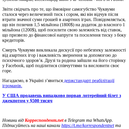
Звіти свідчать про те, що ймовірне самогубство Чуквуми
сталося через величезний тиск і сором, які він відчув після
втрати значної суми грошей в азартних іграх. Повідомляється,
що він позичив 1,5 мільйона (1800$) на додаток до власного 1
мільйона (1200$), щоб посилити свою залежність від ставок,
що призвело до фінансової напруги та посилення тиску з боку
кредиторів.
Смерть Чуквуми викликала дискусії про небезпеку залежності
від азартних ігор і важливість звернення за допомогою до
психічного здоров’я. Друзі та родина зайшли на його сторінку
у Facebook, щоб поділитися співчуттями та висловити своє
горе.
Нагадаємо, в Україні з’явиться
держстандарт реабілітації
ігроманів.
У США продавець випадково порвав лотерейний білет з
джекпотом у $500 тисяч
Новини від
Корреспондент.net
в Telegram та WhatsApp.
Підписуйтесь на наші канали
https://t.me/korrespondentnet
та