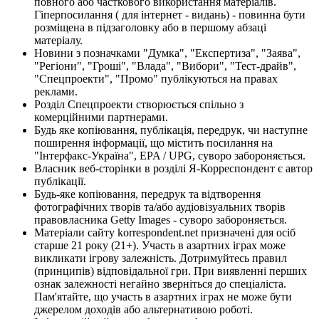
повного або часткового використання матеріалів.
Гіперпосилання ( для інтернет - видань) - повинна бути
розміщена в підзаголовку або в першому абзаці
матеріалу.
Новини з позначками "Думка", "Експертиза", "Заява",
"Регіони", "Гроші", "Влада", "Вибори", "Тест-драйв",
"Спецпроекти", "Промо" публікуються на правах
реклами.
Розділ Спецпроекти створюється спільно з
комерційними партнерами.
Будь яке копіювання, публікація, передрук, чи наступне
поширення інформації, що містить посилання на
"Інтерфакс-Україна", EPA / UPG, суворо забороняється.
Власник веб-сторінки в розділі Я-Корреспондент є автор
публікації.
Будь-яке копіювання, передрук та відтворення
фотографічних творів та/або аудіовізуальних творів
правовласника Getty Images - суворо забороняється.
Матеріали сайту korrespondent.net призначені для осіб
старше 21 року (21+). Участь в азартних іграх може
викликати ігрову залежність. Дотримуйтесь правил
(принципів) відповідальної гри. При виявленні перших
ознак залежності негайно зверніться до спеціаліста.
Пам'ятайте, що участь в азартних іграх не може бути
джерелом доходів або альтернативою роботі.