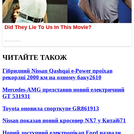
ЧИТАЙТЕ ТАКОЖ
Гібридний Nissan Qashqai e-Power проїхав
рекордні 2000 км на одному баку
2610
Mercedes-AMG представив новий електричний
GT 53
1931
Toyota оновила спорткупе GR86
1913
Nissan показав новий кросовер NX7 у Китаї
671
Новий доступний електропікап Ford назвали