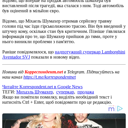
Відомо, що вперше на продаж автомобіль Шмахера був
виставлений після трагедії, яка сталася з ним. Тоді автомобіль
був оцінений в мільйон євро.
Відомо, що Міхаель Шумахер отримав серйозну травму
голови під час їзди гірськолижною трасою. Він був введений у
штучну кому, оскільки стан був критичним. Пізніше з'являлася
інформація про те, що Шумахер прийшов до тями, проте у
нього виникли проблеми з пам'яттю.
Раніше повідомлялося, що
надпотужний суперкар Lamborghini
Aventador SVJ
показали в новому відео.
Новини від
Корреспондент.net
в Telegram. Підписуйтесь на
наш канал
https://t.me/korrespondentnet
Читайте Korrespondent.net в Google News
ТЕГИ:
Михаэль Шумахер
,
суперкар
,
продажа
Якщо ви помітили помилку, виділіть необхідний текст і
натисніть Ctrl + Enter, щоб повідомити про це редакцію.