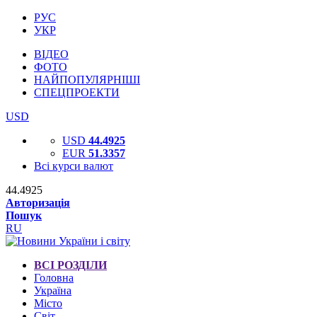
РУС
УКР
ВІДЕО
ФОТО
НАЙПОПУЛЯРНІШІ
СПЕЦПРОЕКТИ
USD
USD
44.4925
EUR
51.3357
Всі курси валют
44.4925
Авторизація
Пошук
RU
ВСІ РОЗДІЛИ
Головна
Україна
Місто
Світ