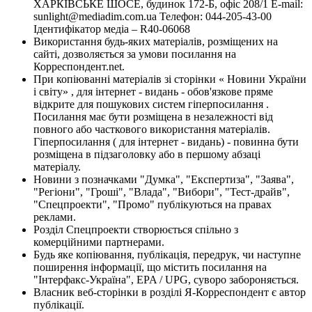
ХАРКІВСЬКЕ ШОСЕ, будинок 172-Б, офіс 208/1 E-mail:
sunlight@mediadim.com.ua
Телефон: 044-205-43-00
Ідентифікатор медіа – R40-06068
Використання будь-яких матеріалів, розміщених на
сайті, дозволяється за умови посилання на
Корреспондент.net.
При копіюванні матеріалів зі сторінки « Новини України
і світу» , для інтернет - видань - обов'язкове пряме
відкрите для пошукових систем гіперпосилання .
Посилання має бути розміщена в незалежності від
повного або часткового використання матеріалів.
Гіперпосилання ( для інтернет - видань) - повинна бути
розміщена в підзаголовку або в першому абзаці
матеріалу.
Новини з позначками "Думка", "Експертиза", "Заява",
"Регіони", "Гроші", "Влада", "Вибори", "Тест-драйв",
"Спецпроекти", "Промо" публікуються на правах
реклами.
Розділ Спецпроекти створюється спільно з
комерційними партнерами.
Будь яке копіювання, публікація, передрук, чи наступне
поширення інформації, що містить посилання на
"Інтерфакс-Україна", EPA / UPG, суворо забороняється.
Власник веб-сторінки в розділі Я-Корреспондент є автор
публікації.