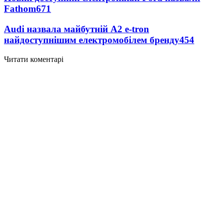
Fathom
671
Audi назвала майбутній A2 e-tron
найдоступнішим електромобілем бренду
454
Читати коментарі