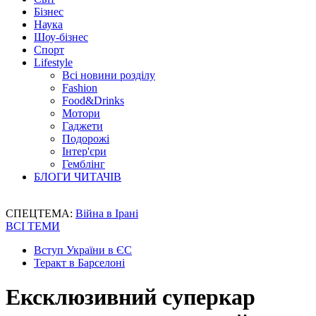
Бізнес
Наука
Шоу-бізнес
Спорт
Lifestyle
Всі новини розділу
Fashion
Food&Drinks
Мотори
Гаджети
Подорожі
Інтер'єри
Гемблінг
БЛОГИ ЧИТАЧІВ
СПЕЦТЕМА:
Війна в Ірані
ВСІ ТЕМИ
Вступ України в ЄС
Теракт в Барселоні
Ексклюзивний суперкар