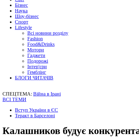
Бізнес
Наука
Шоу-бізнес
Спорт
Lifestyle
Всі новини розділу
Fashion
Food&Drinks
Мотори
Гаджети
Подорожі
Інтер'єри
Гемблінг
БЛОГИ ЧИТАЧІВ
СПЕЦТЕМА:
Війна в Ірані
ВСІ ТЕМИ
Вступ України в ЄС
Теракт в Барселоні
Калашников будує конкурента 