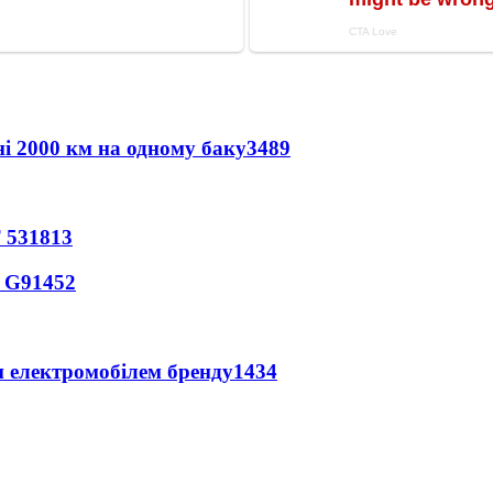
ні 2000 км на одному баку
3489
 53
1813
o G9
1452
м електромобілем бренду
1434