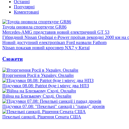
Останні
Популярні
Коментовані
Toyota оновила спорткупе GR86
Mercedes-AMG представив новий електричний GT 53
Гібридний Nissan Qashqai e-Power проїхав рекордні 2000 км на
Новий доступний електропікап Ford назвали Fathom
Nissan показав новий кросовер NX7 у Китаї
Сюжети
Вторгнення Росії в Україну. Онлайн
Підсумки 08.08: Patriot буде і мінус два НПЗ
Війна на Близькому Сході. Онлайн
Підсумки 07.08: "Пекельні" санкції і "парад" дронів
Пекельні санкції. Рішення Сената США