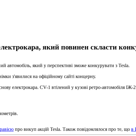
лектрокара, який повинен скласти конк
й автомобіль, який у перспективі зможе конкурувати з Tesla.
імки з'явилися на офіційному сайті концерну.
снову електрокара. CV-1 втілений у кузові ретро-автомобіля ІЖ-
лометрів.
равією
про викуп акцій Tesla. Також повідомлялося про те, що
в 