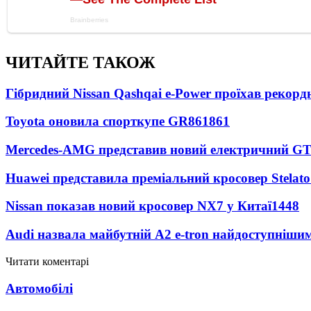
ЧИТАЙТЕ ТАКОЖ
Гібридний Nissan Qashqai e-Power проїхав рекорд
Toyota оновила спорткупе GR86
1861
Mercedes-AMG представив новий електричний GT
Huawei представила преміальний кросовер Stelat
Nissan показав новий кросовер NX7 у Китаї
1448
Audi назвала майбутній A2 e-tron найдоступніши
Читати коментарі
Автомобілі