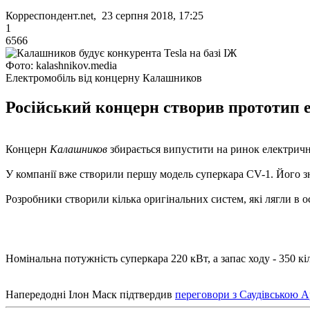
Корреспондент.net, 23 серпня 2018, 17:25
1
6566
Фото: kalashnikov.media
Електромобіль від концерну Калашников
Російський концерн створив прототип е
Концерн
Калашников
збирається випустити на ринок електрични
У компанії вже створили першу модель суперкара CV-1. Його зн
Розробники створили кілька оригінальних систем, які лягли в о
Номінальна потужність суперкара 220 кВт, а запас ходу - 350 кі
Напередодні Ілон Маск підтвердив
переговори з Саудівською А