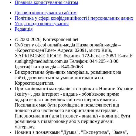
Правила користування сайтом
Договір користування сайтом
Політика у сфері конфіденційності і персональних даних
Угода щодо користування
Редакція
© 2000-2026, Korrespondent.net
Суб'єкт у сфері онлайн-медіа Назва онлайн-медіа –
«КореспонденТ.net» Адреса: 02091, місто Київ,
ХАРКІВСЬКЕ ШОСЕ, будинок 172-Б, офіс 208/1 E-mail:
sunlight@mediadim.com.ua
Телефон: 044-205-43-00
Ідентифікатор медіа – R40-06068
Використання будь-яких матеріалів, розміщених на
сайті, дозволяється за умови посилання на
Корреспондент.net.
При копіюванні матеріалів зі сторінки « Новини України
і світу» , для інтернет - видань - обов'язкове пряме
відкрите для пошукових систем гіперпосилання .
Посилання має бути розміщена в незалежності від
повного або часткового використання матеріалів.
Гіперпосилання ( для інтернет - видань) - повинна бути
розміщена в підзаголовку або в першому абзаці
матеріалу.
Новини з позначками "Думка", "Експертиза", "Заява",