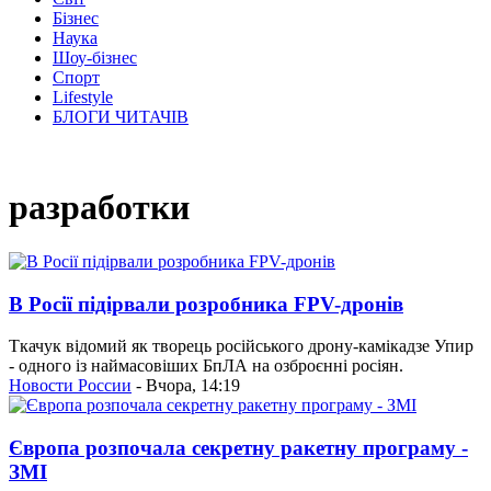
Бізнес
Наука
Шоу-бізнес
Спорт
Lifestyle
БЛОГИ ЧИТАЧІВ
разработки
В Росії підірвали розробника FPV-дронів
Ткачук відомий як творець російського дрону-камікадзе Упир
- одного із наймасовіших БпЛА на озброєнні росіян.
Новости России
- Вчора, 14:19
Європа розпочала секретну ракетну програму -
ЗМІ