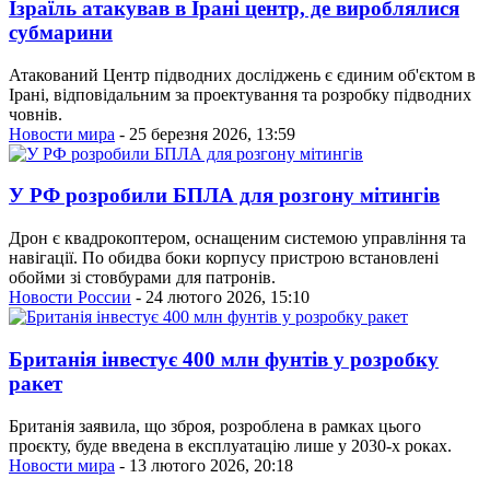
Ізраїль атакував в Ірані центр, де вироблялися
субмарини
Атакований Центр підводних досліджень є єдиним об'єктом в
Ірані, відповідальним за проектування та розробку підводних
човнів.
Новости мира
- 25 березня 2026, 13:59
У РФ розробили БПЛА для розгону мітингів
Дрон є квадрокоптером, оснащеним системою управління та
навігації. По обидва боки корпусу пристрою встановлені
обойми зі стовбурами для патронів.
Новости России
- 24 лютого 2026, 15:10
Британія інвестує 400 млн фунтів у розробку
ракет
Британія заявила, що зброя, розроблена в рамках цього
проєкту, буде введена в експлуатацію лише у 2030-х роках.
Новости мира
- 13 лютого 2026, 20:18