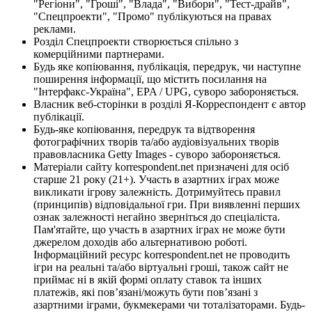
"Регіони", "Гроші", "Влада", "Вибори", "Тест-драйв",
"Спецпроекти", "Промо" публікуються на правах
реклами.
Розділ Спецпроекти створюється спільно з
комерційними партнерами.
Будь яке копіювання, публікація, передрук, чи наступне
поширення інформації, що містить посилання на
"Інтерфакс-Україна", EPA / UPG, суворо забороняється.
Власник веб-сторінки в розділі Я-Корреспондент є автор
публікації.
Будь-яке копіювання, передрук та відтворення
фотографічних творів та/або аудіовізуальних творів
правовласника Getty Images - суворо забороняється.
Матеріали сайту korrespondent.net призначені для осіб
старше 21 року (21+). Участь в азартних іграх може
викликати ігрову залежність. Дотримуйтесь правил
(принципів) відповідальної гри. При виявленні перших
ознак залежності негайно зверніться до спеціаліста.
Пам'ятайте, що участь в азартних іграх не може бути
джерелом доходів або альтернативою роботі.
Інформаційний ресурс korrespondent.net не проводить
ігри на реальні та/або віртуальні гроші, також сайт не
приймає ні в якій формі оплату ставок та інших
платежів, які пов’язані/можуть бути пов’язані з
азартними іграми, букмекерами чи тоталізаторами. Будь-