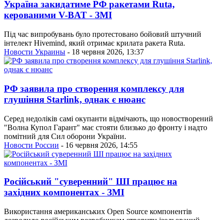
Україна закидатиме РФ ракетами Ruta,
керованими V-BAT - ЗМІ
Під час випробувань було протестовано бойовий штучний
інтелект Hivemind, який отримає крилата ракета Ruta.
Новости Украины
- 18 червня 2026, 13:37
РФ заявила про створення комплексу для
глушіння Starlink, однак є нюанс
Серед недоліків самі окупанти відмічають, що новостворений
"Волна Купол Гарант" має стояти близько до фронту і надто
помітний для Сил оборони України.
Новости России
- 16 червня 2026, 14:55
Російський "суверенний" ШІ працює на
західних компонентах - ЗМІ
Використання американських Open Source компонентів