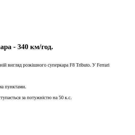
а - 340 км/год.
ій вигляд розкішного суперкара F8 Tributo. У Ferrari
іма пунктами.
упається за потужністю на 50 к.с.