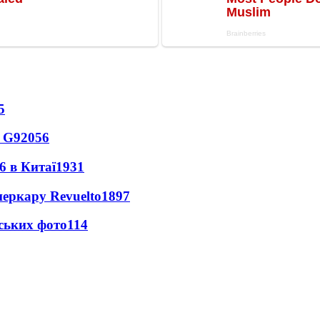
5
o G9
2056
6 в Китаї
1931
перкару Revuelto
1897
ських фото
114