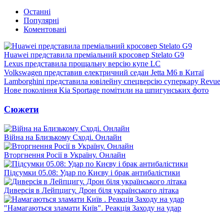
Останні
Популярні
Коментовані
Huawei представила преміальний кросовер Stelato G9
Lexus представила прощальну версію купе LC
Volkswagen представив електричний седан Jetta M6 в Китаї
Lamborghini представила ювілейну спецверсію суперкару Revue
Нове покоління Kia Sportage помітили на шпигунських фото
Сюжети
Війна на Близькому Сході. Онлайн
Вторгнення Росії в Україну. Онлайн
Підсумки 05.08: Удар по Києву і брак антибалістики
Диверсія в Лейпцигу. Дрон біля українського літака
"Намагаються зламати Київ". Реакція Заходу на удар