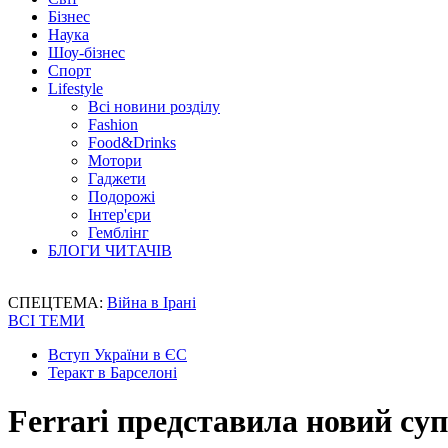
Бізнес
Наука
Шоу-бізнес
Спорт
Lifestyle
Всі новини розділу
Fashion
Food&Drinks
Мотори
Гаджети
Подорожі
Інтер'єри
Гемблінг
БЛОГИ ЧИТАЧІВ
СПЕЦТЕМА:
Війна в Ірані
ВСІ ТЕМИ
Вступ України в ЄС
Теракт в Барселоні
Ferrari представила новий суп