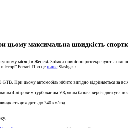
и цьому максимальна швидкість спорткар
ступному місяці в Женеві. Знімки повністю розсекречують зовнішн
 історії Ferrari. Про це
пише
Slashgear.
8 GTB. При цьому автомобіль нібито вигідно відрізняється за вс
ним 4-літровим турбованим V8, яким базова версія двигуна пост
швидкість доходить до 340 км/год.
ку.