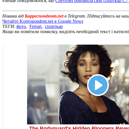
Раніше повідомлялося, що
Chevrolet обновила свій спорткар C7 
Новини від
Корреспондент.net
в Telegram. Підписуйтесь на на
Читайте Korrespondent.net в Google News
ТЕГИ:
фото
,
Ferrari
,
спорткар
Якщо ви помітили помилку, виділіть необхідний текст і натисніт