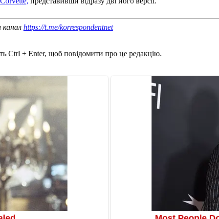
Corvette,
представивши відразу дві його версії.
ш канал
https://t.me/korrespondentnet
ь Ctrl + Enter, щоб повідомити про це редакцію.