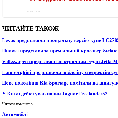
ЧИТАЙТЕ ТАКОЖ
Lexus представила прощальну версію купе LC
278
Huawei представила преміальний кросовер Stelat
Volkswagen представив електричний седан Jetta M
Lamborghini представила ювілейну спецверсію су
Нове покоління Kia Sportage помітили на шпигун
У Китаї дебютував новий Jaguar Freelander
53
Читати коментарі
Автомобілі