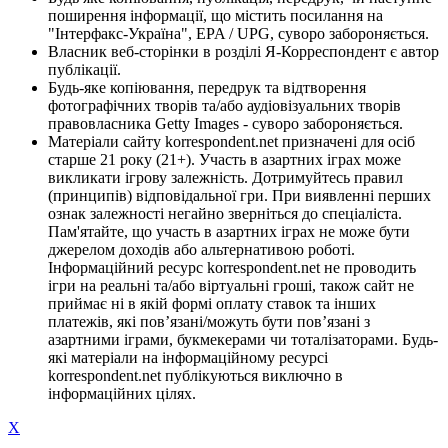
поширення інформації, що містить посилання на
"Інтерфакс-Україна", EPA / UPG, суворо забороняється.
Власник веб-сторінки в розділі Я-Корреспондент є автор
публікації.
Будь-яке копіювання, передрук та відтворення
фотографічних творів та/або аудіовізуальних творів
правовласника Getty Images - суворо забороняється.
Матеріали сайту korrespondent.net призначені для осіб
старше 21 року (21+). Участь в азартних іграх може
викликати ігрову залежність. Дотримуйтесь правил
(принципів) відповідальної гри. При виявленні перших
ознак залежності негайно зверніться до спеціаліста.
Пам'ятайте, що участь в азартних іграх не може бути
джерелом доходів або альтернативою роботі.
Інформаційний ресурс korrespondent.net не проводить
ігри на реальні та/або віртуальні гроші, також сайт не
приймає ні в якій формі оплату ставок та інших
платежів, які пов’язані/можуть бути пов’язані з
азартними іграми, букмекерами чи тоталізаторами. Будь-
які матеріали на інформаційному ресурсі
korrespondent.net публікуються виключно в
інформаційних цілях.
X