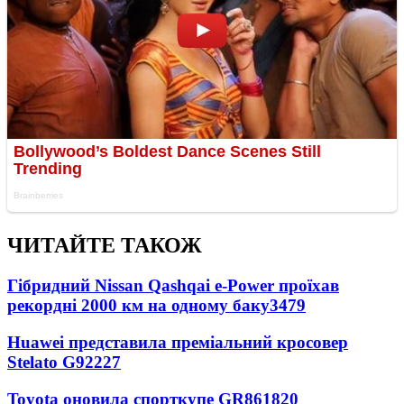
ЧИТАЙТЕ ТАКОЖ
Гібридний Nissan Qashqai e-Power проїхав
рекордні 2000 км на одному баку
3479
Huawei представила преміальний кросовер
Stelato G9
2227
Toyota оновила спорткупе GR86
1820