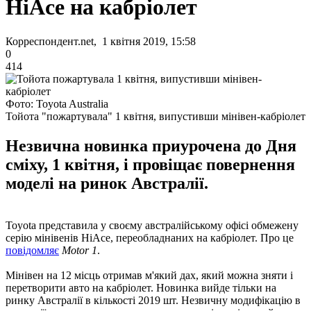
HiAce на кабріолет
Корреспондент.net, 1 квітня 2019, 15:58
0
414
Фото: Toyota Australia
Тойота "пожартувала" 1 квітня, випустивши мінівен-кабріолет
Незвична новинка приурочена до Дня
сміху, 1 квітня, і провіщає повернення
моделі на ринок Австралії.
Toyota представила у своєму австралійському офісі обмежену
серію мінівенів HiAce, переобладнаних на кабріолет. Про це
повідомляє
Motor 1
.
Мінівен на 12 місць отримав м'який дах, який можна зняти і
перетворити авто на кабріолет. Новинка вийде тільки на
ринку Австралії в кількості 2019 шт. Незвичну модифікацію в