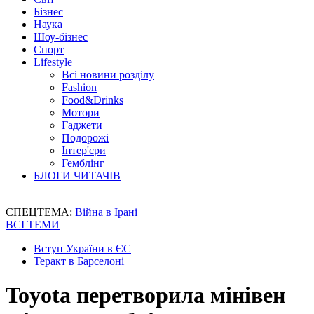
Бізнес
Наука
Шоу-бізнес
Спорт
Lifestyle
Всі новини розділу
Fashion
Food&Drinks
Мотори
Гаджети
Подорожі
Інтер'єри
Гемблінг
БЛОГИ ЧИТАЧІВ
СПЕЦТЕМА:
Війна в Ірані
ВСІ ТЕМИ
Вступ України в ЄС
Теракт в Барселоні
Toyota перетворила мінівен