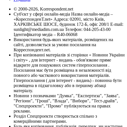
© 2000-2026, Korrespondent.net
Суб'єкт у сфері онлайн-медіа Назва онлайн-медіа –
«КореспонденТ.net» Адреса: 02091, місто Київ,
ХАРКІВСЬКЕ ШОСЕ, будинок 172-Б, офіс 208/1 E-mail:
sunlight@mediadim.com.ua
Телефон: 044-205-43-00
Ідентифікатор медіа – R40-06068
Використання будь-яких матеріалів, розміщених на
сайті, дозволяється за умови посилання на
Корреспондент.net.
При копіюванні матеріалів зі сторінки « Новини України
і світу» , для інтернет - видань - обов'язкове пряме
відкрите для пошукових систем гіперпосилання .
Посилання має бути розміщена в незалежності від
повного або часткового використання матеріалів.
Гіперпосилання ( для інтернет - видань) - повинна бути
розміщена в підзаголовку або в першому абзаці
матеріалу.
Новини з позначками "Думка", "Експертиза", "Заява",
"Регіони", "Гроші", "Влада", "Вибори", "Тест-драйв",
"Спецпроекти", "Промо" публікуються на правах
реклами.
Розділ Спецпроекти створюється спільно з
комерційними партнерами.
Будь яке копіювання, публікація, передрук, чи наступне