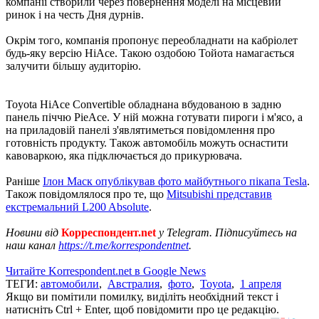
компанії створили через повернення моделі на місцевий
ринок і на честь Дня дурнів.
Окрім того, компанія пропонує переобладнати на кабріолет
будь-яку версію HiAce. Такою оздобою Тойота намагається
залучити більшу аудиторію.
Toyota HiAce Convertible обладнана вбудованою в задню
панель піччю PieAce. У ній можна готувати пироги і м'ясо, а
на приладовій панелі з'являтиметься повідомлення про
готовність продукту. Також автомобіль можуть оснастити
кавоваркою, яка підключається до прикурювача.
Раніше
Ілон Маск опублікував фото майбутнього пікапа Tesla
.
Також повідомлялося про те, що
Mitsubishi представив
екстремальний L200 Absolute
.
Новини від
Корреспондент.net
у Telegram. Підписуйтесь на
наш канал
https://t.me/korrespondentnet
.
Читайте Korrespondent.net в Google News
ТЕГИ:
автомобили
,
Австралия
,
фото
,
Toyota
,
1 апреля
Якщо ви помітили помилку, виділіть необхідний текст і
натисніть Ctrl + Enter, щоб повідомити про це редакцію.