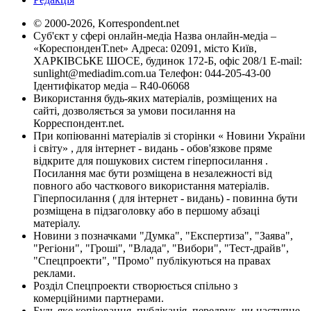
© 2000-2026, Korrespondent.net
Суб'єкт у сфері онлайн-медіа Назва онлайн-медіа –
«КореспонденТ.net» Адреса: 02091, місто Київ,
ХАРКІВСЬКЕ ШОСЕ, будинок 172-Б, офіс 208/1 E-mail:
sunlight@mediadim.com.ua
Телефон: 044-205-43-00
Ідентифікатор медіа – R40-06068
Використання будь-яких матеріалів, розміщених на
сайті, дозволяється за умови посилання на
Корреспондент.net.
При копіюванні матеріалів зі сторінки « Новини України
і світу» , для інтернет - видань - обов'язкове пряме
відкрите для пошукових систем гіперпосилання .
Посилання має бути розміщена в незалежності від
повного або часткового використання матеріалів.
Гіперпосилання ( для інтернет - видань) - повинна бути
розміщена в підзаголовку або в першому абзаці
матеріалу.
Новини з позначками "Думка", "Експертиза", "Заява",
"Регіони", "Гроші", "Влада", "Вибори", "Тест-драйв",
"Спецпроекти", "Промо" публікуються на правах
реклами.
Розділ Спецпроекти створюється спільно з
комерційними партнерами.
Будь яке копіювання, публікація, передрук, чи наступне