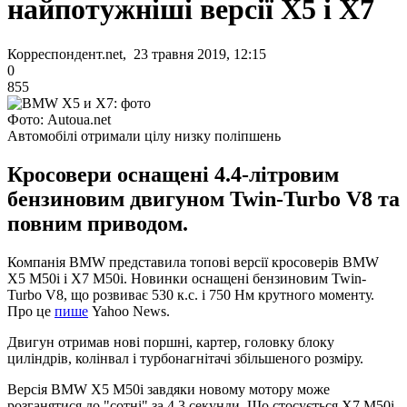
найпотужніші версії X5 і X7
Корреспондент.net, 23 травня 2019, 12:15
0
855
Фото: Autoua.net
Автомобілі отримали цілу низку поліпшень
Кросовери оснащені 4.4-літровим
бензиновим двигуном Twin-Turbo V8 та
повним приводом.
Компанія BMW представила топові версії кросоверів BMW
X5 M50i і X7 M50i. Новинки оснащені бензиновим Twin-
Turbo V8, що розвиває 530 к.с. і 750 Нм крутного моменту.
Про це
пише
Yahoo News.
Двигун отримав нові поршні, картер, головку блоку
циліндрів, колінвал і турбонагнітачі збільшеного розміру.
Версія BMW X5 M50i завдяки новому мотору може
розганятися до "сотні" за 4,3 секунди. Що стосується X7 M50i,