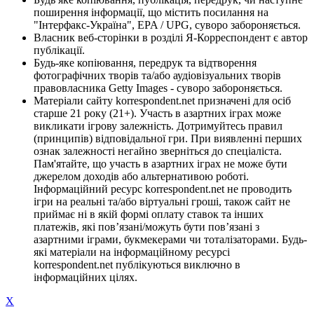
поширення інформації, що містить посилання на
"Інтерфакс-Україна", EPA / UPG, суворо забороняється.
Власник веб-сторінки в розділі Я-Корреспондент є автор
публікації.
Будь-яке копіювання, передрук та відтворення
фотографічних творів та/або аудіовізуальних творів
правовласника Getty Images - суворо забороняється.
Матеріали сайту korrespondent.net призначені для осіб
старше 21 року (21+). Участь в азартних іграх може
викликати ігрову залежність. Дотримуйтесь правил
(принципів) відповідальної гри. При виявленні перших
ознак залежності негайно зверніться до спеціаліста.
Пам'ятайте, що участь в азартних іграх не може бути
джерелом доходів або альтернативою роботі.
Інформаційний ресурс korrespondent.net не проводить
ігри на реальні та/або віртуальні гроші, також сайт не
приймає ні в якій формі оплату ставок та інших
платежів, які пов’язані/можуть бути пов’язані з
азартними іграми, букмекерами чи тоталізаторами. Будь-
які матеріали на інформаційному ресурсі
korrespondent.net публікуються виключно в
інформаційних цілях.
X