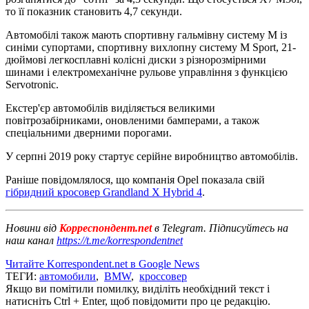
то її показник становить 4,7 секунди.
Автомобілі також мають спортивну гальмівну систему M із
синіми супортами, спортивну вихлопну систему M Sport, 21-
дюймові легкосплавні колісні диски з різнорозмірними
шинами і електромеханічне рульове управління з функцією
Servotronic.
Екстер'єр автомобілів виділяється великими
повітрозабірниками, оновленими бамперами, а також
спеціальними дверними порогами.
У серпні 2019 року стартує серійне виробництво автомобілів.
Раніше повідомлялося, що компанія Opel показала свій
гібридний кросовер Grandland X Hybrid 4
.
Новини від
Корреспондент.net
в Telegram. Підписуйтесь на
наш канал
https://t.me/korrespondentnet
Читайте Korrespondent.net в Google News
ТЕГИ:
автомобили
,
BMW
,
кроссовер
Якщо ви помітили помилку, виділіть необхідний текст і
натисніть Ctrl + Enter, щоб повідомити про це редакцію.