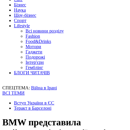
Бізнес
Наука
Шоу-бізнес
Спорт
Lifestyle
Всі новини розділу
Fashion
Food&Drinks
Мотори
Гаджети
Подорожі
Інтер'єри
Гемблінг
БЛОГИ ЧИТАЧІВ
СПЕЦТЕМА:
Війна в Ірані
ВСІ ТЕМИ
Вступ України в ЄС
Теракт в Барселоні
BMW представила