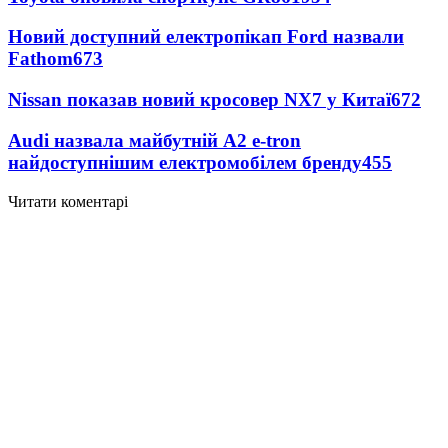
Новий доступний електропікап Ford назвали
Fathom
673
Nissan показав новий кросовер NX7 у Китаї
672
Audi назвала майбутній A2 e-tron
найдоступнішим електромобілем бренду
455
Читати коментарі