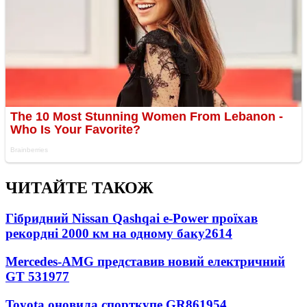
ЧИТАЙТЕ ТАКОЖ
Гібридний Nissan Qashqai e-Power проїхав
рекордні 2000 км на одному баку
2614
Mercedes-AMG представив новий електричний
GT 53
1977
Toyota оновила спорткупе GR86
1954