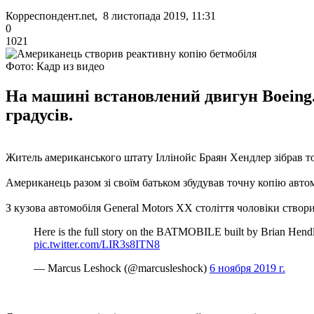
Корреспондент.net, 8 листопада 2019, 11:31
0
1021
Фото: Кадр из видео
На машині встановлений двигун Boeing. 
градусів.
Житель американського штату Іллінойс Браян Хендлер зібрав то
Американець разом зі своїм батьком збудував точну копію авто
З кузова автомобіля General Motors XX століття чоловіки створ
Here is the full story on the BATMOBILE built by Brian Hendl
pic.twitter.com/LIR3s8ITN8
— Marcus Leshock (@marcusleshock)
6 ноября 2019 г.