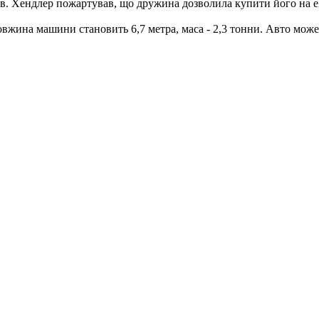
ив. Хендлер пожартував, що дружина дозволила купити його на e
жина машини становить 6,7 метра, маса - 2,3 тонни. Авто може п