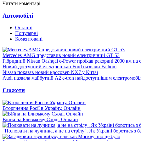
Читати коментарі
Автомобілі
Останні
Популярні
Коментовані
Mercedes-AMG представив новий електричний GT 53
Гібридний Nissan Qashqai e-Power проїхав рекордні 2000 км на
Новий доступний електропікап Ford назвали Fathom
Nissan показав новий кросовер NX7 у Китаї
Audi назвала майбутній A2 e-tron найдоступнішим електромобі
Сюжети
Вторгнення Росії в Україну. Онлайн
Війна на Близькому Сході. Онлайн
"Полювати на лучника, а не на стрілу". Як Україні боротись з 