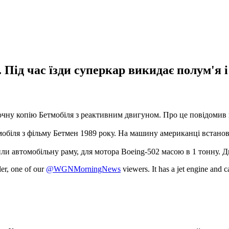
Під час їзди суперкар викидає полум'я і
чну копію Бетмобіля з реактивним двигуном. Про це повідомив н
мобіля з фільму Бетмен 1989 року. На машину американці встано
или автомобільну раму, для мотора Boeing-502 масою в 1 тонну. Д
er, one of our
@WGNMorningNews
viewers. It has a jet engine and 