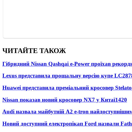
ЧИТАЙТЕ ТАКОЖ
Гібридний Nissan Qashqai e-Power проїхав рекорд
Lexus представила прощальну версію купе LC
287
Huawei представила преміальний кросовер Stelat
Nissan показав новий кросовер NX7 у Китаї
1420
Audi назвала майбутній A2 e-tron найдоступніши
Новий доступний електропікап Ford назвали Fat