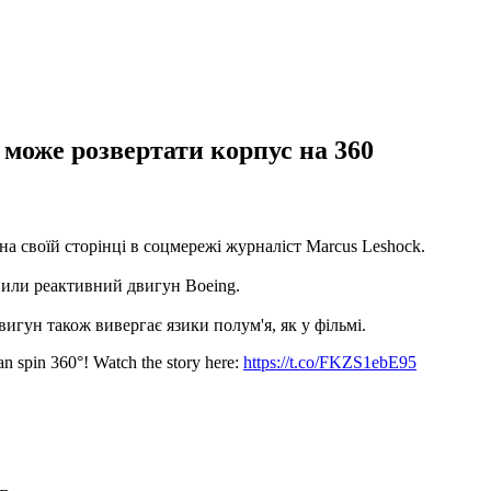
 може розвертати корпус на 360
а своїй сторінці в соцмережі журналіст Marcus Leshock.
вили реактивний двигун Boeing.
вигун також вивергає язики полум'я, як у фільмі.
can spin 360°! Watch the story here:
https://t.co/FKZS1ebE95