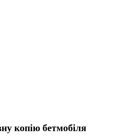
ну копію бетмобіля