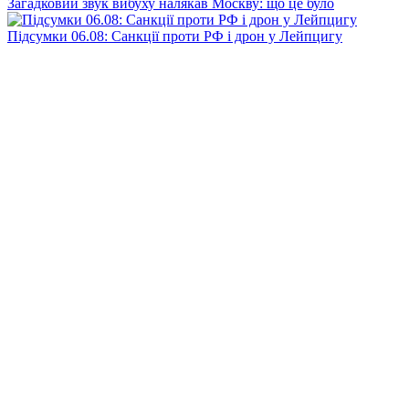
Загадковий звук вибуху налякав Москву: що це було
Підсумки 06.08: Санкції проти РФ і дрон у Лейпцигу