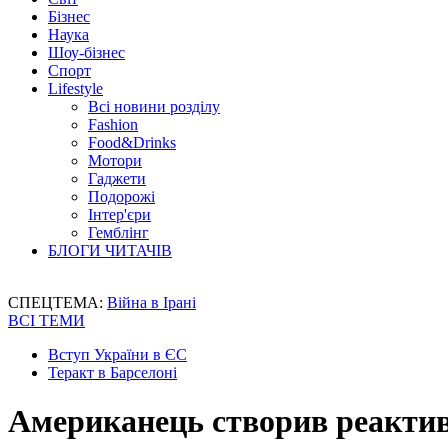
Бізнес
Наука
Шоу-бізнес
Спорт
Lifestyle
Всі новини розділу
Fashion
Food&Drinks
Мотори
Гаджети
Подорожі
Інтер'єри
Гемблінг
БЛОГИ ЧИТАЧІВ
СПЕЦТЕМА:
Війна в Ірані
ВСІ ТЕМИ
Вступ України в ЄС
Теракт в Барселоні
Американець створив реактив