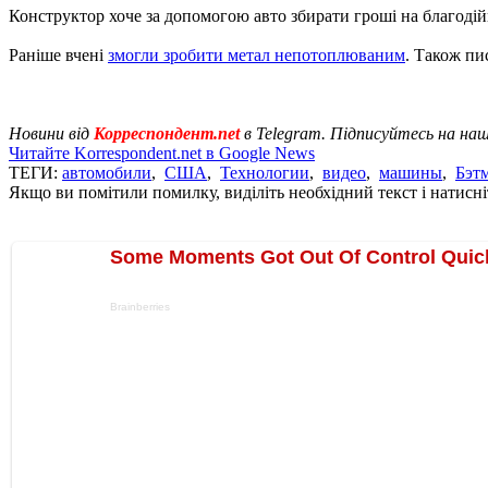
Конструктор хоче за допомогою авто збирати гроші на благодій
Раніше вчені
змогли зробити метал непотоплюваним
. Також пи
Новини від
Корреспондент.net
в Telegram. Підписуйтесь на на
Читайте Korrespondent.net в Google News
ТЕГИ:
автомобили
,
США
,
Технологии
,
видео
,
машины
,
Бэт
Якщо ви помітили помилку, виділіть необхідний текст і натисніт