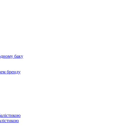
 одному баку
лем бренду
балістикою