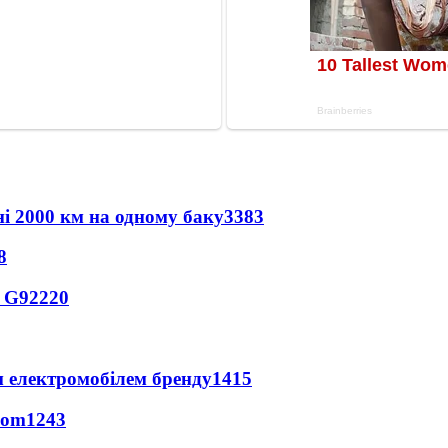
ні 2000 км на одному баку
3383
8
o G9
2220
м електромобілем бренду
1415
hom
1243