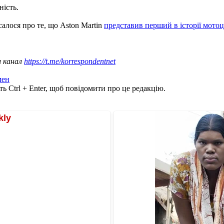
ність.
салося про те, що Aston Martin
представив перший в історії мотоц
ш канал
https://t.me/korrespondentnet
мен
ь Ctrl + Enter, щоб повідомити про це редакцію.