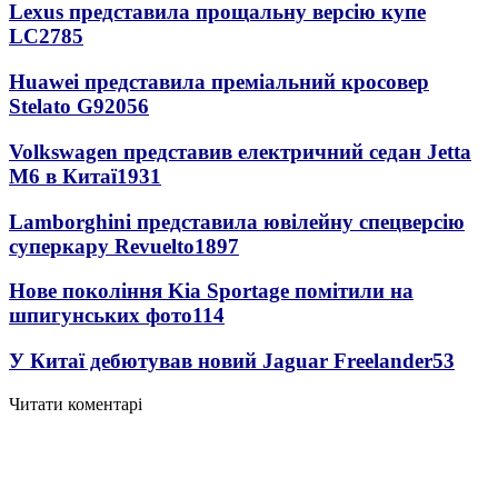
Lexus представила прощальну версію купе
LC
2785
Huawei представила преміальний кросовер
Stelato G9
2056
Volkswagen представив електричний седан Jetta
M6 в Китаї
1931
Lamborghini представила ювілейну спецверсію
суперкару Revuelto
1897
Нове покоління Kia Sportage помітили на
шпигунських фото
114
У Китаї дебютував новий Jaguar Freelander
53
Читати коментарі