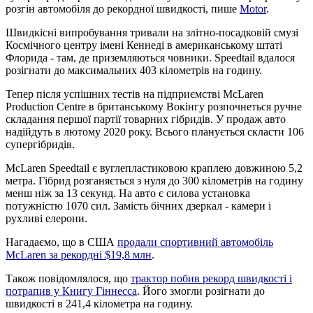
розгін автомобіля до рекордної швидкості, пише
Motor
.
Швидкісні випробування тривали на злітно-посадковій смузі
Космічного центру імені Кеннеді в американському штаті
Флорида - там, де приземляються човники. Speedtail вдалося
розігнати до максимальних 403 кілометрів на годину.
Тепер після успішних тестів на підприємстві McLaren
Production Centre в британському Вокінгу розпочнеться ручне
складання першої партії товарних гібридів. У продаж авто
надійдуть в лютому 2020 року. Всього планується скласти 106
супергібридів.
McLaren Speedtail є вуглепластиковою краплею довжиною 5,2
метра. Гібрид розганяється з нуля до 300 кілометрів на годину
менш ніж за 13 секунд. На авто є силова установка
потужністю 1070 сил. Замість бічних дзеркал - камери і
рухливі елерони.
Нагадаємо, що в США
продали спортивний автомобіль
McLaren за рекордні $19,8 млн
.
Також повідомлялося, що
трактор побив рекорд швидкості і
потрапив у Книгу Гіннесса
. Його змогли розігнати до
швидкості в 241,4 кілометра на годину.