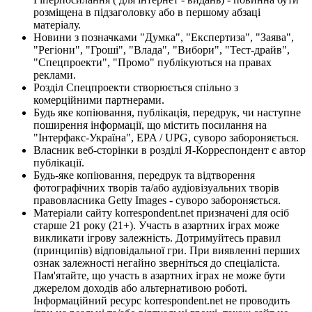
розміщена в підзаголовку або в першому абзаці
матеріалу.
Новини з позначками "Думка", "Експертиза", "Заява",
"Регіони", "Гроші", "Влада", "Вибори", "Тест-драйв",
"Спецпроекти", "Промо" публікуються на правах
реклами.
Розділ Спецпроекти створюється спільно з
комерційними партнерами.
Будь яке копіювання, публікація, передрук, чи наступне
поширення інформації, що містить посилання на
"Інтерфакс-Україна", EPA / UPG, суворо забороняється.
Власник веб-сторінки в розділі Я-Корреспондент є автор
публікації.
Будь-яке копіювання, передрук та відтворення
фотографічних творів та/або аудіовізуальних творів
правовласника Getty Images - суворо забороняється.
Матеріали сайту korrespondent.net призначені для осіб
старше 21 року (21+). Участь в азартних іграх може
викликати ігрову залежність. Дотримуйтесь правил
(принципів) відповідальної гри. При виявленні перших
ознак залежності негайно зверніться до спеціаліста.
Пам'ятайте, що участь в азартних іграх не може бути
джерелом доходів або альтернативою роботі.
Інформаційний ресурс korrespondent.net не проводить