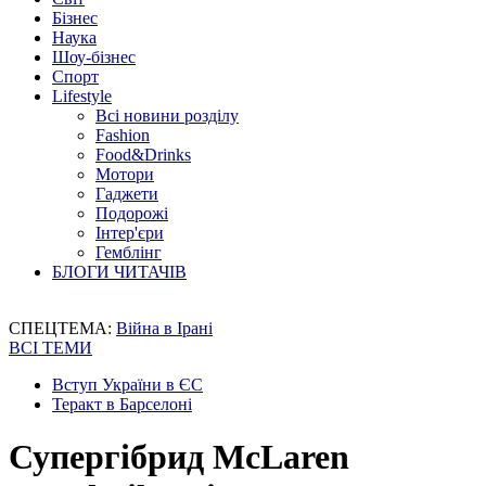
Бізнес
Наука
Шоу-бізнес
Спорт
Lifestyle
Всі новини розділу
Fashion
Food&Drinks
Мотори
Гаджети
Подорожі
Інтер'єри
Гемблінг
БЛОГИ ЧИТАЧІВ
СПЕЦТЕМА:
Війна в Ірані
ВСІ ТЕМИ
Вступ України в ЄС
Теракт в Барселоні
Супергібрид McLaren