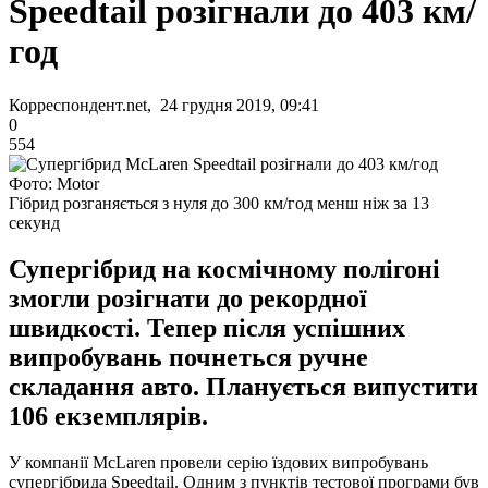
Speedtail розігнали до 403 км/
год
Корреспондент.net, 24 грудня 2019, 09:41
0
554
Фото: Motor
Гібрид розганяється з нуля до 300 км/год менш ніж за 13
секунд
Супергібрид на космічному полігоні
змогли розігнати до рекордної
швидкості. Тепер після успішних
випробувань почнеться ручне
складання авто. Планується випустити
106 екземплярів.
У компанії McLaren провели серію їздових випробувань
супергібрида Speedtail. Одним з пунктів тестової програми був