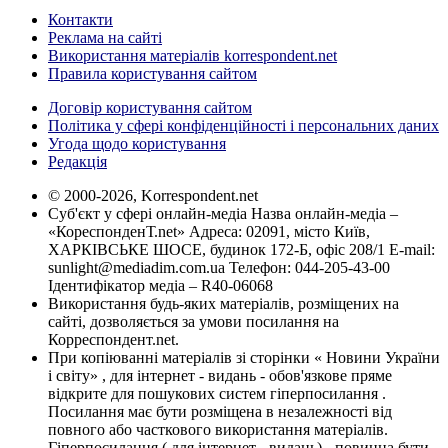
Контакти
Реклама на сайті
Використання матеріалів korrespondent.net
Правила користування сайтом
Договір користування сайтом
Політика у сфері конфіденційності і персональних даних
Угода щодо користування
Редакція
© 2000-2026, Korrespondent.net
Суб'єкт у сфері онлайн-медіа Назва онлайн-медіа –
«КореспонденТ.net» Адреса: 02091, місто Київ,
ХАРКІВСЬКЕ ШОСЕ, будинок 172-Б, офіс 208/1 E-mail:
sunlight@mediadim.com.ua
Телефон: 044-205-43-00
Ідентифікатор медіа – R40-06068
Використання будь-яких матеріалів, розміщених на
сайті, дозволяється за умови посилання на
Корреспондент.net.
При копіюванні матеріалів зі сторінки « Новини України
і світу» , для інтернет - видань - обов'язкове пряме
відкрите для пошукових систем гіперпосилання .
Посилання має бути розміщена в незалежності від
повного або часткового використання матеріалів.
Гіперпосилання ( для інтернет - видань) - повинна бути