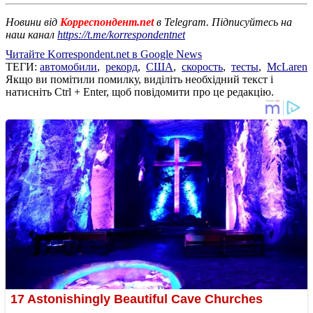
Новини від
Корреспондент.net
в Telegram. Підписуйтесь на
наш канал
https://t.me/korrespondentnet
Читайте Korrespondent.net в Google News
ТЕГИ:
автомобили
,
рекорд
,
США
,
скорость
,
тесты
,
McLaren
Якщо ви помітили помилку, виділіть необхідний текст і
натисніть Ctrl + Enter, щоб повідомити про це редакцію.