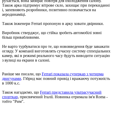
рухається, вона забирає повітря для охолодження салону.
Також арка підтримує вітрове скло, захищає при перекиданні
і, запевняють розробники, позитивно позначається на
аеродинаміці.
Також інженери Ferrari пропоную в арку ховати двірники.
Виробник стверджує, що стійка зробить автомобілі зовні
більш привабливими.
Не варто турбуватися про те, що нововведення буде заважати
огляду. У компанії виготовлять сучасну систему сппеціальних
камер, які в режимі реального часу будуть виводити ситуацію
з вулиці на екрани в салоні.
Раніше ми писали, що
Ferrari показала суперкар з чотирма
двигунами
. Гібрид має повний привід і вражаючу потужність
в 1000 к.с.
Також нагадаємо, що
Ferrari представила ультрасучасний
спорткар
, присвячений Італії. Новинка отримала ім'я Roma -
тобто "Рим".