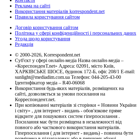
Контакти
Реклама на сайті
Використання матеріалів korrespondent.net
Правила користування сайтом
Договір користування сайтом
Політика у сфері конфіденційності і персональних даних
Угода щодо користування
Редакція
© 2000-2026, Korrespondent.net
Суб'єкт у сфері онлайн-медіа Назва онлайн-медіа –
«КореспонденТ.net» Адреса: 02091, місто Київ,
ХАРКІВСЬКЕ ШОСЕ, будинок 172-Б, офіс 208/1 E-mail:
sunlight@mediadim.com.ua
Телефон: 044-205-43-00
Ідентифікатор медіа – R40-06068
Використання будь-яких матеріалів, розміщених на
сайті, дозволяється за умови посилання на
Корреспондент.net.
При копіюванні матеріалів зі сторінки « Новини України
і світу» , для інтернет - видань - обов'язкове пряме
відкрите для пошукових систем гіперпосилання .
Посилання має бути розміщена в незалежності від
повного або часткового використання матеріалів.
Гіперпосилання ( для інтернет - видань) - повинна бути
розміщена в підзаголовку або в першому абзаці