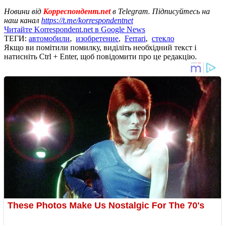
Новини від
Корреспондент.net
в Telegram. Підписуйтесь на
наш канал
https://t.me/korrespondentnet
Читайте Korrespondent.net в Google News
ТЕГИ:
автомобили
,
изобретение
,
Ferrari
,
стекло
Якщо ви помітили помилку, виділіть необхідний текст і
натисніть Ctrl + Enter, щоб повідомити про це редакцію.