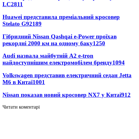
LC
2811
Huawei представила преміальний кросовер
Stelato G9
2189
Гібридний Nissan Qashqai e-Power проїхав
рекордні 2000 км на одному баку
1250
Audi назвала майбутній A2 e-tron
найдоступнішим електромобілем бренду
1094
Volkswagen представив електричний седан Jetta
M6 в Китаї
1001
Nissan показав новий кросовер NX7 у Китаї
912
Читати коментарі