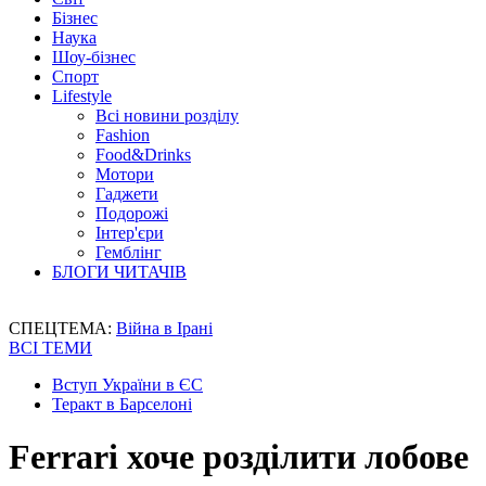
Бізнес
Наука
Шоу-бізнес
Спорт
Lifestyle
Всі новини розділу
Fashion
Food&Drinks
Мотори
Гаджети
Подорожі
Інтер'єри
Гемблінг
БЛОГИ ЧИТАЧІВ
СПЕЦТЕМА:
Війна в Ірані
ВСІ ТЕМИ
Вступ України в ЄС
Теракт в Барселоні
Ferrari хоче розділити лобове