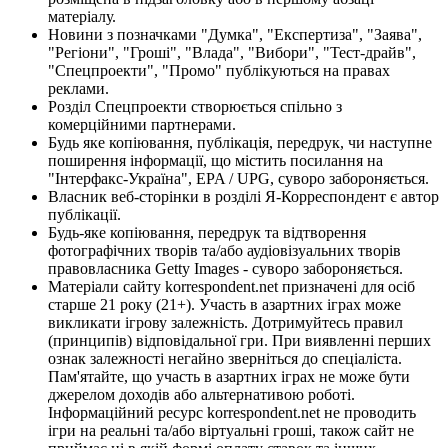
матеріалу.
Новини з позначками "Думка", "Експертиза", "Заява",
"Регіони", "Гроші", "Влада", "Вибори", "Тест-драйв",
"Спецпроекти", "Промо" публікуються на правах
реклами.
Розділ Спецпроекти створюється спільно з
комерційними партнерами.
Будь яке копіювання, публікація, передрук, чи наступне
поширення інформації, що містить посилання на
"Інтерфакс-Україна", EPA / UPG, суворо забороняється.
Власник веб-сторінки в розділі Я-Корреспондент є автор
публікації.
Будь-яке копіювання, передрук та відтворення
фотографічних творів та/або аудіовізуальних творів
правовласника Getty Images - суворо забороняється.
Матеріали сайту korrespondent.net призначені для осіб
старше 21 року (21+). Участь в азартних іграх може
викликати ігрову залежність. Дотримуйтесь правил
(принципів) відповідальної гри. При виявленні перших
ознак залежності негайно зверніться до спеціаліста.
Пам'ятайте, що участь в азартних іграх не може бути
джерелом доходів або альтернативою роботі.
Інформаційний ресурс korrespondent.net не проводить
ігри на реальні та/або віртуальні гроші, також сайт не