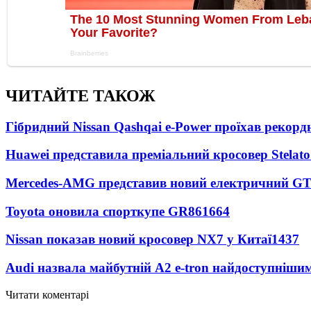
ЧИТАЙТЕ ТАКОЖ
Гібридний Nissan Qashqai e-Power проїхав рекорд
Huawei представила преміальний кросовер Stelat
Mercedes-AMG представив новий електричний GT
Toyota оновила спорткупе GR86
1664
Nissan показав новий кросовер NX7 у Китаї
1437
Audi назвала майбутній A2 e-tron найдоступніши
Читати коментарі