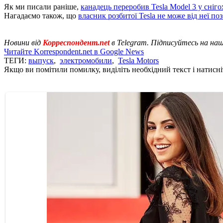
Як ми писали раніше,
канадець переробив Tesla Model 3 у сніго
Нагадаємо також, що
власник розбитої Tesla не може від неї по
Новини від
Корреспондент.net
в Telegram. Підписуйтесь на на
Читайте Korrespondent.net в Google News
ТЕГИ:
выпуск
,
электромобили
,
Tesla Motors
Якщо ви помітили помилку, виділіть необхідний текст і натисніт