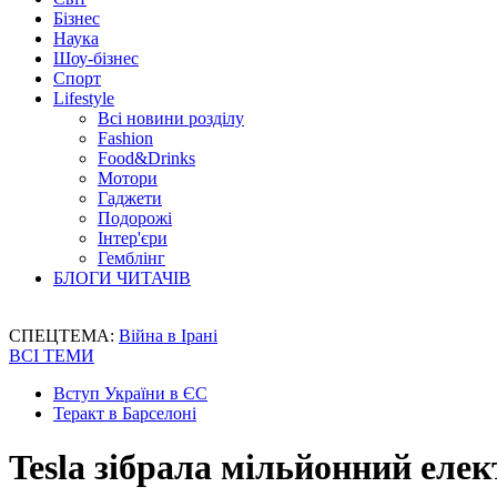
Бізнес
Наука
Шоу-бізнес
Спорт
Lifestyle
Всі новини розділу
Fashion
Food&Drinks
Мотори
Гаджети
Подорожі
Інтер'єри
Гемблінг
БЛОГИ ЧИТАЧІВ
СПЕЦТЕМА:
Війна в Ірані
ВСІ ТЕМИ
Вступ України в ЄС
Теракт в Барселоні
Tesla зібрала мільйонний еле