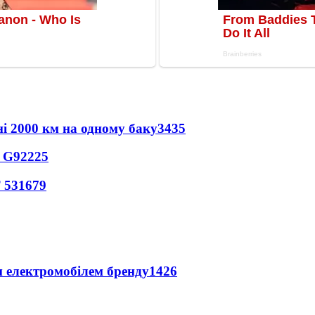
ні 2000 км на одному баку
3435
o G9
2225
 53
1679
м електромобілем бренду
1426