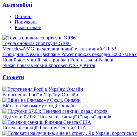
Автомобілі
Останні
Популярні
Коментовані
Toyota оновила спорткупе GR86
Mercedes-AMG представив новий електричний GT 53
Гібридний Nissan Qashqai e-Power проїхав рекордні 2000 км на
Новий доступний електропікап Ford назвали Fathom
Nissan показав новий кросовер NX7 у Китаї
Сюжети
Вторгнення Росії в Україну. Онлайн
Війна на Близькому Сході. Онлайн
Підсумки 07.08: "Пекельні" санкції і "парад" дронів
Пекельні санкції. Рішення Сената США