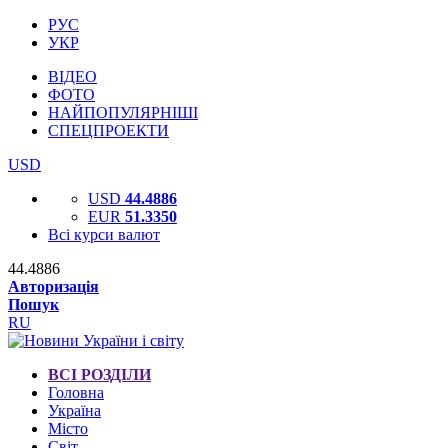
РУС
УКР
ВІДЕО
ФОТО
НАЙПОПУЛЯРНІШІ
СПЕЦПРОЕКТИ
USD
USD
44.4886
EUR
51.3350
Всі курси валют
44.4886
Авторизація
Пошук
RU
ВСІ РОЗДІЛИ
Головна
Україна
Місто
Світ