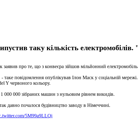
ипустив таку кількість електромобілів. 
 заявив про те, що з конвеєра зійшов мільйонний електромобіль.
 - таке повідомлення опублікував Ілон Маск у соціальній мережі.
del Y червоного кольору.
1 000 000 зібраних машин з нульовим рівнем викидів.
так давно почалося будівництво заводу в Німеччині.
c.twitter.com/5M99a9LLQi