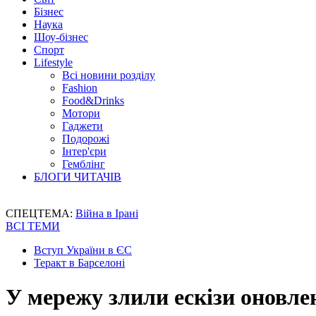
Бізнес
Наука
Шоу-бізнес
Спорт
Lifestyle
Всі новини розділу
Fashion
Food&Drinks
Мотори
Гаджети
Подорожі
Інтер'єри
Гемблінг
БЛОГИ ЧИТАЧІВ
СПЕЦТЕМА:
Війна в Ірані
ВСІ ТЕМИ
Вступ України в ЄС
Теракт в Барселоні
У мережу злили ескізи оновлен