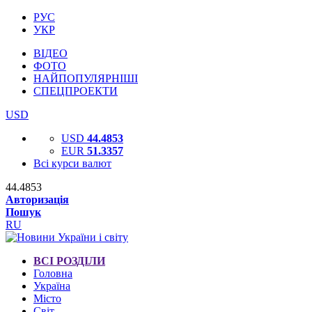
РУС
УКР
ВІДЕО
ФОТО
НАЙПОПУЛЯРНІШІ
СПЕЦПРОЕКТИ
USD
USD
44.4853
EUR
51.3357
Всі курси валют
44.4853
Авторизація
Пошук
RU
ВСІ РОЗДІЛИ
Головна
Україна
Місто
Світ