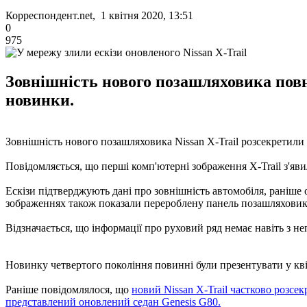
Корреспондент.net, 1 квітня 2020, 13:51
0
975
Зовнішність нового позашляховика повн
новинки.
Зовнішність нового позашляховика Nissan X-Trail розсекретили
Повідомляється, що перші комп'ютерні зображення X-Trail з'яви
Ескізи підтверджують дані про зовнішність автомобіля, раніше
зображеннях також показали перероблену панель позашляховик
Відзначається, що інформації про руховий ряд немає навіть з н
Новинку четвертого покоління повинні були презентувати у квіт
Раніше повідомлялося, що
новий Nissan X-Trail частково розсе
представлений оновлений седан Genesis G80.