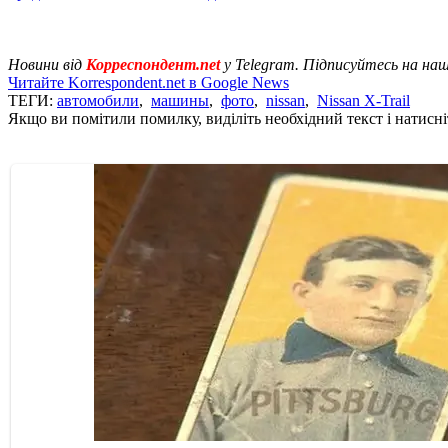
Новини від
Корреспондент.net
у Telegram. Підписуйтесь на на
Читайте Korrespondent.net в Google News
ТЕГИ:
автомобили
,
машины
,
фото
,
nissan
,
Nissan X-Trail
Якщо ви помітили помилку, виділіть необхідний текст і натисніт