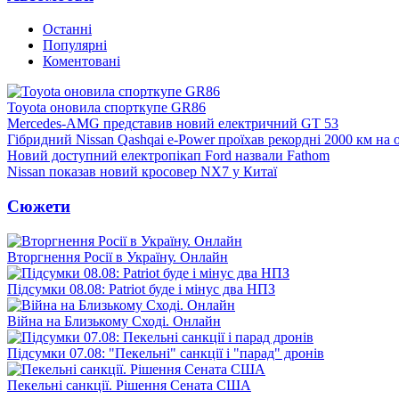
Останні
Популярні
Коментовані
Toyota оновила спорткупе GR86
Mercedes-AMG представив новий електричний GT 53
Гібридний Nissan Qashqai e-Power проїхав рекордні 2000 км на
Новий доступний електропікап Ford назвали Fathom
Nissan показав новий кросовер NX7 у Китаї
Сюжети
Вторгнення Росії в Україну. Онлайн
Підсумки 08.08: Patriot буде і мінус два НПЗ
Війна на Близькому Сході. Онлайн
Підсумки 07.08: "Пекельні" санкції і "парад" дронів
Пекельні санкції. Рішення Сената США