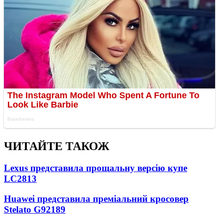
ЧИТАЙТЕ ТАКОЖ
Lexus представила прощальну версію купе
LC
2813
Huawei представила преміальний кросовер
Stelato G9
2189