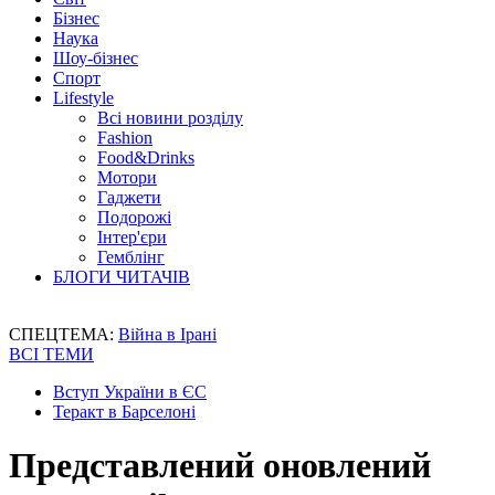
Бізнес
Наука
Шоу-бізнес
Спорт
Lifestyle
Всі новини розділу
Fashion
Food&Drinks
Мотори
Гаджети
Подорожі
Інтер'єри
Гемблінг
БЛОГИ ЧИТАЧІВ
СПЕЦТЕМА:
Війна в Ірані
ВСІ ТЕМИ
Вступ України в ЄС
Теракт в Барселоні
Представлений оновлений