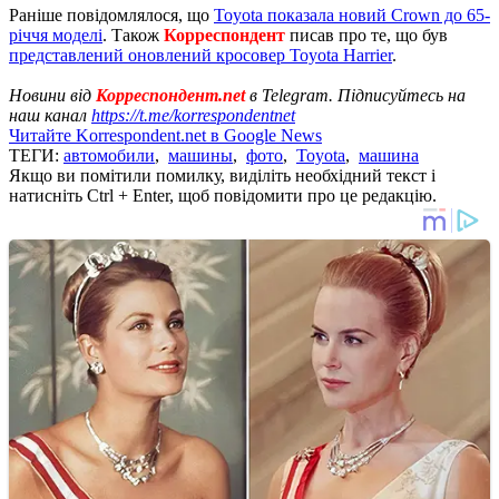
Раніше повідомлялося, що
Toyota показала новий Crown до 65-
річчя моделі
. Також
Корреспондент
писав про те, що був
представлений оновлений кросовер Toyota Harrier
.
Новини від
Корреспондент.net
в Telegram. Підписуйтесь на
наш канал
https://t.me/korrespondentnet
Читайте Korrespondent.net в Google News
ТЕГИ:
автомобили
,
машины
,
фото
,
Toyota
,
машина
Якщо ви помітили помилку, виділіть необхідний текст і
натисніть Ctrl + Enter, щоб повідомити про це редакцію.