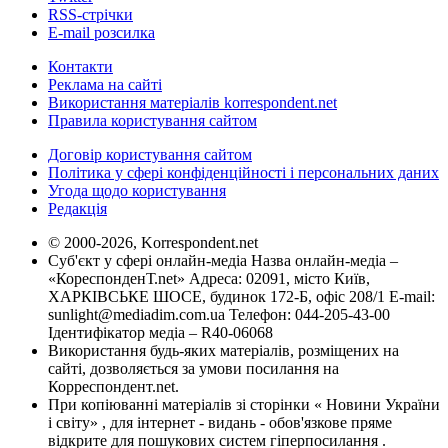
RSS-стрічки
E-mail розсилка
Контакти
Реклама на сайті
Використання матеріалів korrespondent.net
Правила користування сайтом
Договір користування сайтом
Політика у сфері конфіденційності і персональних даних
Угода щодо користування
Редакція
© 2000-2026, Korrespondent.net
Суб'єкт у сфері онлайн-медіа Назва онлайн-медіа –
«КореспонденТ.net» Адреса: 02091, місто Київ,
ХАРКІВСЬКЕ ШОСЕ, будинок 172-Б, офіс 208/1 E-mail:
sunlight@mediadim.com.ua
Телефон: 044-205-43-00
Ідентифікатор медіа – R40-06068
Використання будь-яких матеріалів, розміщених на
сайті, дозволяється за умови посилання на
Корреспондент.net.
При копіюванні матеріалів зі сторінки « Новини України
і світу» , для інтернет - видань - обов'язкове пряме
відкрите для пошукових систем гіперпосилання .