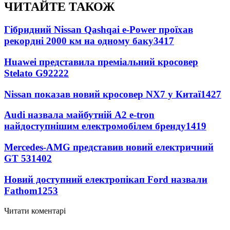
ЧИТАЙТЕ ТАКОЖ
Гібридний Nissan Qashqai e-Power проїхав
рекордні 2000 км на одному баку
3417
Huawei представила преміальний кросовер
Stelato G9
2222
Nissan показав новий кросовер NX7 у Китаї
1427
Audi назвала майбутній A2 e-tron
найдоступнішим електромобілем бренду
1419
Mercedes-AMG представив новий електричний
GT 53
1402
Новий доступний електропікап Ford назвали
Fathom
1253
Читати коментарі