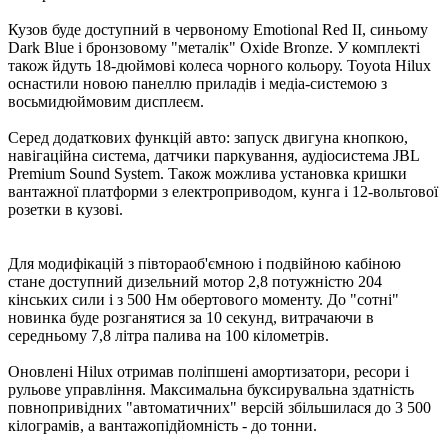
Кузов буде доступний в червоному Emotional Red II, синьому
Dark Blue і бронзовому "металік" Oxide Bronze. У комплекті
також йдуть 18-дюймові колеса чорного кольору. Toyota Hilux
оснастили новою панеллю приладів і медіа-системою з
восьмидюймовим дисплеєм.
Серед додаткових функцій авто: запуск двигуна кнопкою,
навігаційна система, датчики паркування, аудіосистема JBL
Premium Sound System. Також можлива установка кришки
вантажної платформи з електроприводом, кунга і 12-вольтової
розетки в кузові.
Для модифікацій з півтораоб'ємною і подвійною кабіною
стане доступний дизельний мотор 2,8 потужністю 204
кінських сили і з 500 Нм обертового моменту. До "сотні"
новинка буде розганятися за 10 секунд, витрачаючи в
середньому 7,8 літра палива на 100 кілометрів.
Оновлені Hilux отримав поліпшені амортизатори, ресори і
рульове управління. Максимальна буксирувальна здатність
повнопривідних "автоматичних" версій збільшилася до 3 500
кілограмів, а вантажопідйомність - до тонни.