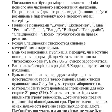
Посилання має бути розміщена в незалежності від
повного або часткового використання матеріалів.
Гіперпосилання ( для інтернет - видань) - повинна бути
розміщена в підзаголовку або в першому абзаці
матеріалу.
Новини з позначками "Думка", "Експертиза", "Заява",
"Регіони", "Гроші", "Влада", "Вибори", "Тест-драйв",
"Спецпроекти", "Промо" публікуються на правах
реклами.
Розділ Спецпроекти створюється спільно з
комерційними партнерами.
Будь яке копіювання, публікація, передрук, чи наступне
поширення інформації, що містить посилання на
"Інтерфакс-Україна", EPA / UPG, суворо забороняється.
Власник веб-сторінки в розділі Я-Корреспондент є автор
публікації.
Будь-яке копіювання, передрук та відтворення
фотографічних творів та/або аудіовізуальних творів
правовласника Getty Images - суворо забороняється.
Матеріали сайту korrespondent.net призначені для осіб
старше 21 року (21+). Участь в азартних іграх може
викликати ігрову залежність. Дотримуйтесь правил
(принципів) відповідальної гри. При виявленні перших
ознак залежності негайно зверніться до спеціаліста.
Пам'ятайте, що участь в азартних іграх не може бути