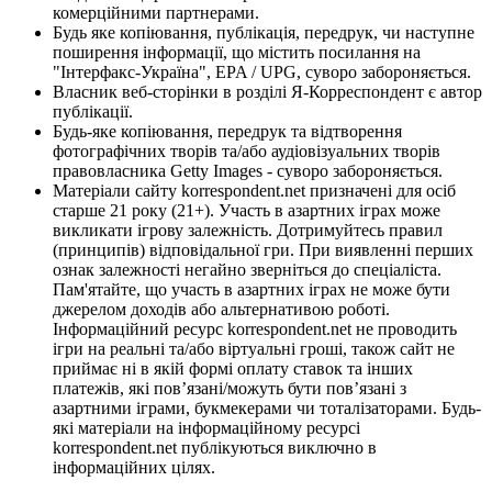
комерційними партнерами.
Будь яке копіювання, публікація, передрук, чи наступне
поширення інформації, що містить посилання на
"Інтерфакс-Україна", EPA / UPG, суворо забороняється.
Власник веб-сторінки в розділі Я-Корреспондент є автор
публікації.
Будь-яке копіювання, передрук та відтворення
фотографічних творів та/або аудіовізуальних творів
правовласника Getty Images - суворо забороняється.
Матеріали сайту korrespondent.net призначені для осіб
старше 21 року (21+). Участь в азартних іграх може
викликати ігрову залежність. Дотримуйтесь правил
(принципів) відповідальної гри. При виявленні перших
ознак залежності негайно зверніться до спеціаліста.
Пам'ятайте, що участь в азартних іграх не може бути
джерелом доходів або альтернативою роботі.
Інформаційний ресурс korrespondent.net не проводить
ігри на реальні та/або віртуальні гроші, також сайт не
приймає ні в якій формі оплату ставок та інших
платежів, які пов’язані/можуть бути пов’язані з
азартними іграми, букмекерами чи тоталізаторами. Будь-
які матеріали на інформаційному ресурсі
korrespondent.net публікуються виключно в
інформаційних цілях.