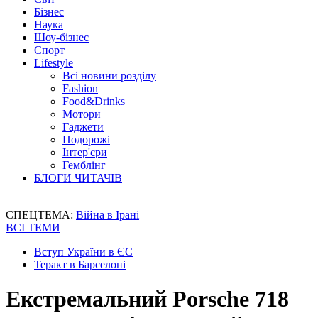
Бізнес
Наука
Шоу-бізнес
Спорт
Lifestyle
Всі новини розділу
Fashion
Food&Drinks
Мотори
Гаджети
Подорожі
Інтер'єри
Гемблінг
БЛОГИ ЧИТАЧІВ
СПЕЦТЕМА:
Війна в Ірані
ВСІ ТЕМИ
Вступ України в ЄС
Теракт в Барселоні
Екстремальний Porsche 718