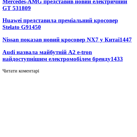
Mercedes-AMG представив новий електричний
GT 53
1809
Huawei представила преміальний кросовер
Stelato G9
1450
Nissan показав новий кросовер NX7 у Китаї
1447
Audi назвала майбутній A2 e-tron
найдоступнішим електромобілем бренду
1433
Читати коментарі