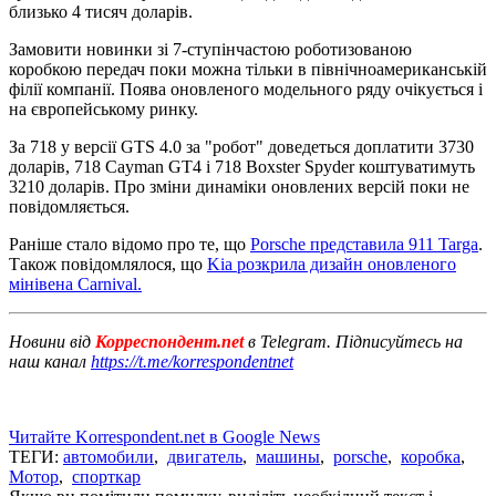
близько 4 тисяч доларів.
Замовити новинки зі 7-ступінчастою роботизованою
коробкою передач поки можна тільки в північноамериканській
філії компанії. Поява оновленого модельного ряду очікується і
на європейському ринку.
За 718 у версії GTS 4.0 за "робот" доведеться доплатити 3730
доларів, 718 Cayman GT4 і 718 Boxster Spyder коштуватимуть
3210 доларів. Про зміни динаміки оновлених версій поки не
повідомляється.
Раніше стало відомо про те, що
Porsche представила 911 Targa
.
Також повідомлялося, що
Kia розкрила дизайн оновленого
мінівена Carnival.
Новини від
Корреспондент.net
в Telegram. Підписуйтесь на
наш канал
https://t.me/korrespondentnet
Читайте Korrespondent.net в Google News
ТЕГИ:
автомобили
,
двигатель
,
машины
,
porsche
,
коробка
,
Мотор
,
спорткар