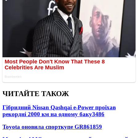
ЧИТАЙТЕ ТАКОЖ
Гібридний Nissan Qashqai e-Power проїхав
рекордні 2000 км на одному баку
3486
Toyota оновила спорткупе GR86
1859