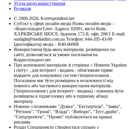
Угода щодо користування
Редакція
© 2000-2026, Korrespondent.net
Суб'єкт у сфері онлайн-медіа Назва онлайн-медіа –
«КореспонденТ.net» Адреса: 02091, місто Київ,
ХАРКІВСЬКЕ ШОСЕ, будинок 172-Б, офіс 208/1 E-mail:
sunlight@mediadim.com.ua
Телефон: 044-205-43-00
Ідентифікатор медіа – R40-06068
Використання будь-яких матеріалів, розміщених на
сайті, дозволяється за умови посилання на
Корреспондент.net.
При копіюванні матеріалів зі сторінки « Новини України
і світу» , для інтернет - видань - обов'язкове пряме
відкрите для пошукових систем гіперпосилання .
Посилання має бути розміщена в незалежності від
повного або часткового використання матеріалів.
Гіперпосилання ( для інтернет - видань) - повинна бути
розміщена в підзаголовку або в першому абзаці
матеріалу.
Новини з позначками "Думка", "Експертиза", "Заява",
"Регіони", "Гроші", "Влада", "Вибори", "Тест-драйв",
"Спецпроекти", "Промо" публікуються на правах
реклами.
Розділ Спецпроекти створюється спільно з