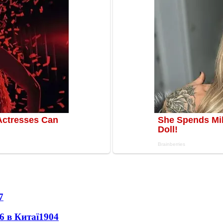
7
6 в Китаї
1904