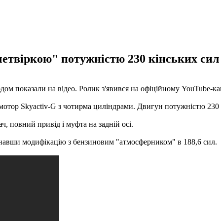
етвіркою" потужністю 230 кінських сил і
ом показали на відео. Ролик з'явився на офіційному YouTube-ка
 мотор Skyactiv-G з чотирма циліндрами. Двигун потужністю 230
, повний привід і муфта на задній осі.
гнавши модифікацію з бензиновим "атмосферником" в 188,6 сил.