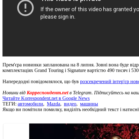
Прем'єра новинки запланована на 8 липня. Зовні вона буде ві
комплектаціях Grand Touring і Signature вартістю 490 тисяч і 530
Напередодні повідомлялося, що був
розсекречений інтер'єр нов
Новини від
Корреспондент.net
в Telegram. Підписуйтесь на на
Читайте Korrespondent.net в Google News
ТЕГИ:
автомобили
,
Mazda
,
видео
,
машины
Якщо ви помітили помилку, виділіть необхідний текст і натисніт