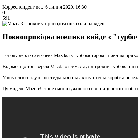
Корреспондент.net, 6 липня 2020, 16:30
0
591
Повнопривідна новинка вийде з "турбоч
Топову версію хетчбека Mazda3 з турбомотором і повним привод
Відомо, що топ-версія Mazda отримає 2,5-літровий турбований
У комплекті йдуть шестидіапазонна автоматична коробка передач
Ця модель Mazda3 стане найпотужнішою в лінійці, істотно обі