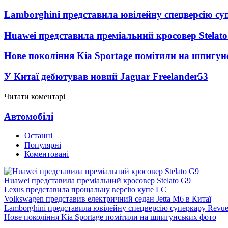
Lamborghini представила ювілейну спецверсію су
Huawei представила преміальний кросовер Stelat
Нове покоління Kia Sportage помітили на шпигун
У Китаї дебютував новий Jaguar Freelander
53
Читати коментарі
Автомобілі
Останні
Популярні
Коментовані
Huawei представила преміальний кросовер Stelato G9
Lexus представила прощальну версію купе LC
Volkswagen представив електричний седан Jetta M6 в Китаї
Lamborghini представила ювілейну спецверсію суперкару Revue
Нове покоління Kia Sportage помітили на шпигунських фото