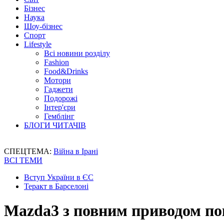
Бізнес
Наука
Шоу-бізнес
Спорт
Lifestyle
Всі новини розділу
Fashion
Food&Drinks
Мотори
Гаджети
Подорожі
Інтер'єри
Гемблінг
БЛОГИ ЧИТАЧІВ
СПЕЦТЕМА:
Війна в Ірані
ВСІ ТЕМИ
Вступ України в ЄС
Теракт в Барселоні
Mazda3 з повним приводом пок