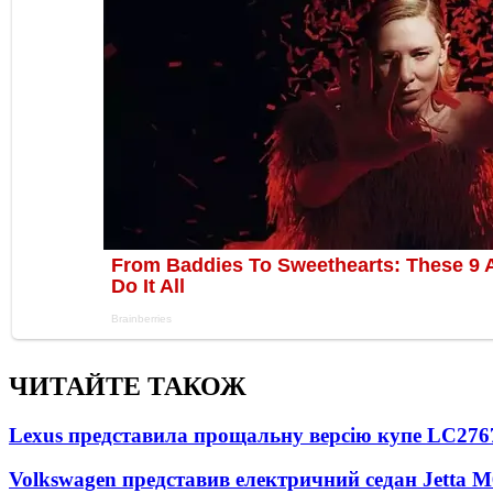
ЧИТАЙТЕ ТАКОЖ
Lexus представила прощальну версію купе LC
276
Volkswagen представив електричний седан Jetta M