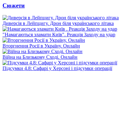
Сюжети
Диверсія в Лейпцигу. Дрон біля українського літака
"Намагаються зламати Київ". Реакція Заходу на удар
Вторгнення Росії в Україну. Онлайн
Війна на Близькому Сході. Онлайн
Підсумки 4.8: Сафарі у Херсоні і підсумки операції