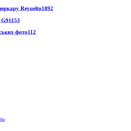
перкару Revuelto
1892
o G9
1153
ських фото
112
lto