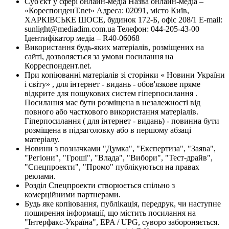
Суб'єкт у сфері онлайн-медіа Назва онлайн-медіа –
«КореспонденТ.net» Адреса: 02091, місто Київ,
ХАРКІВСЬКЕ ШОСЕ, будинок 172-Б, офіс 208/1 E-mail:
sunlight@mediadim.com.ua
Телефон: 044-205-43-00
Ідентифікатор медіа – R40-06068
Використання будь-яких матеріалів, розміщених на
сайті, дозволяється за умови посилання на
Корреспондент.net.
При копіюванні матеріалів зі сторінки « Новини України
і світу» , для інтернет - видань - обов'язкове пряме
відкрите для пошукових систем гіперпосилання .
Посилання має бути розміщена в незалежності від
повного або часткового використання матеріалів.
Гіперпосилання ( для інтернет - видань) - повинна бути
розміщена в підзаголовку або в першому абзаці
матеріалу.
Новини з позначками "Думка", "Експертиза", "Заява",
"Регіони", "Гроші", "Влада", "Вибори", "Тест-драйв",
"Спецпроекти", "Промо" публікуються на правах
реклами.
Розділ Спецпроекти створюється спільно з
комерційними партнерами.
Будь яке копіювання, публікація, передрук, чи наступне
поширення інформації, що містить посилання на
"Інтерфакс-Україна", EPA / UPG, суворо забороняється.