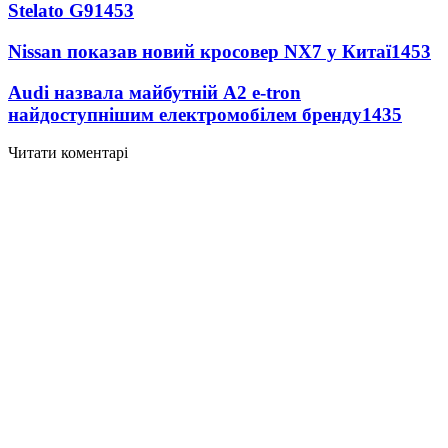
Stelato G9
1453
Nissan показав новий кросовер NX7 у Китаї
1453
Audi назвала майбутній A2 e-tron
найдоступнішим електромобілем бренду
1435
Читати коментарі