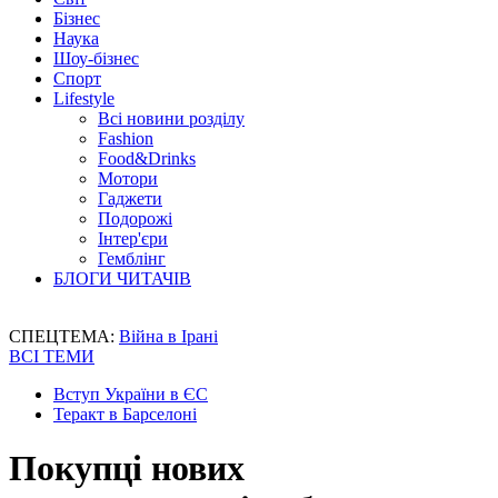
Бізнес
Наука
Шоу-бізнес
Спорт
Lifestyle
Всі новини розділу
Fashion
Food&Drinks
Мотори
Гаджети
Подорожі
Інтер'єри
Гемблінг
БЛОГИ ЧИТАЧІВ
СПЕЦТЕМА:
Війна в Ірані
ВСІ ТЕМИ
Вступ України в ЄС
Теракт в Барселоні
Покупці нових