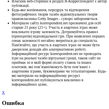
Власник веб-сторінки в розділі Я-Корреспондент є автор
публікації.
Будь-яке копіювання, передрук та відтворення
фотографічних творів та/або аудіовізуальних творів
правовласника Getty Images - суворо забороняється.
Матеріали сайту korrespondent.net призначені для осіб
старше 21 року (21+). Участь в азартних іграх може
викликати ігрову залежність. Дотримуйтесь правил
(принципів) відповідальної гри. При виявленні перших
ознак залежності негайно зверніться до спеціаліста.
Пам'ятайте, що участь в азартних іграх не може бути
джерелом доходів або альтернативою роботі.
Інформаційний ресурс korrespondent.net не проводить
ігри на реальні та/або віртуальні гроші, також сайт не
приймає ні в якій формі оплату ставок та інших
платежів, які пов’язані/можуть бути пов’язані з
азартними іграми, букмекерами чи тоталізаторами. Будь-
які матеріали на інформаційному ресурсі
korrespondent.net публікуються виключно в
інформаційних цілях.
X
Ошибка