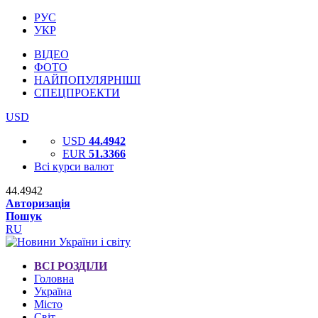
РУС
УКР
ВІДЕО
ФОТО
НАЙПОПУЛЯРНІШІ
СПЕЦПРОЕКТИ
USD
USD
44.4942
EUR
51.3366
Всі курси валют
44.4942
Авторизація
Пошук
RU
ВСІ РОЗДІЛИ
Головна
Україна
Місто
Світ