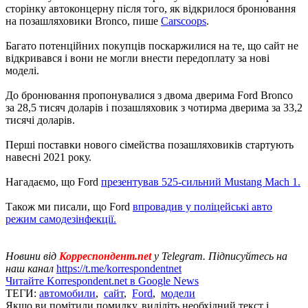
сторінку автоконцерну після того, як відкрилося бронювання
на позашляховики Bronco, пише
Carscoops
.
Багато потенційних покупців поскаржилися на те, що сайт не
відкривався і вони не могли внести передоплату за нові
моделі.
До бронювання пропонувалися з двома дверима Ford Bronco
за 28,5 тисяч доларів і позашляховик з чотирма дверима за 33,2
тисячі доларів.
Перші поставки нового сімейства позашляховиків стартують
навесні 2021 року.
Нагадаємо, що Ford
презентував 525-сильний Mustang Mach 1.
Також ми писали, що Ford
впровадив у поліцейські авто
режим самодезінфекції.
Новини від
Корреспондент.net
у Telegram. Підписуйтесь на
наш канал
https://t.me/korrespondentnet
Читайте Korrespondent.net в Google News
ТЕГИ:
автомобили
,
сайт
,
Ford
,
модели
Якщо ви помітили помилку, виділіть необхідний текст і