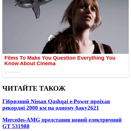
ЧИТАЙТЕ ТАКОЖ
Гібридний Nissan Qashqai e-Power проїхав
рекордні 2000 км на одному баку
2621
Mercedes-AMG представив новий електричний
GT 53
1988