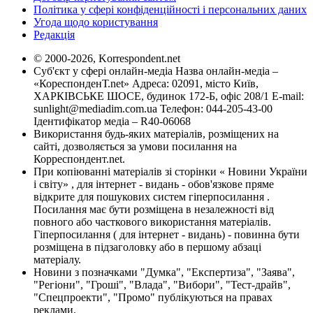
Політика у сфері конфіденційності і персональних даних
Угода щодо користування
Редакція
© 2000-2026, Korrespondent.net
Суб'єкт у сфері онлайн-медіа Назва онлайн-медіа –
«КореспонденТ.net» Адреса: 02091, місто Київ,
ХАРКІВСЬКЕ ШОСЕ, будинок 172-Б, офіс 208/1 E-mail:
sunlight@mediadim.com.ua
Телефон: 044-205-43-00
Ідентифікатор медіа – R40-06068
Використання будь-яких матеріалів, розміщених на
сайті, дозволяється за умови посилання на
Корреспондент.net.
При копіюванні матеріалів зі сторінки « Новини України
і світу» , для інтернет - видань - обов'язкове пряме
відкрите для пошукових систем гіперпосилання .
Посилання має бути розміщена в незалежності від
повного або часткового використання матеріалів.
Гіперпосилання ( для інтернет - видань) - повинна бути
розміщена в підзаголовку або в першому абзаці
матеріалу.
Новини з позначками "Думка", "Експертиза", "Заява",
"Регіони", "Гроші", "Влада", "Вибори", "Тест-драйв",
"Спецпроекти", "Промо" публікуються на правах
реклами.