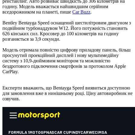
рейстайлінг. Авто розвиває швидкість до 306 кілометрів на
годину. Модель вважається найшвидшим серійним
вседорожником на планеті, пише
Car Buzz
.
Bentley Bentayga Speed ​​оснащений шестилітровим двигуном з
подвійним турбонаддувом W12. Його потужність становить
626 кінських сил. Кросовер до 100 кілометрів на годину
розганяється за 3,9 секунди.
Модель отримала повністю цифрову приладову панель, більш
просунутий проекційний дисплей і нову мультимедійну
систему з 10,9-дюймовим монітором та можливістю
бездротового підключення смартфонів за протоколом Apple
CarPlay.
Експерти вважають, що Bentayga Speed ​​виявиться доступною
для замовлення вже в нинішньому році. Ціну автовиробник не
озвучив.