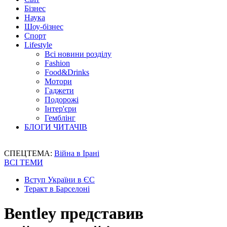
Бізнес
Наука
Шоу-бізнес
Спорт
Lifestyle
Всі новини розділу
Fashion
Food&Drinks
Мотори
Гаджети
Подорожі
Інтер'єри
Гемблінг
БЛОГИ ЧИТАЧІВ
СПЕЦТЕМА:
Війна в Ірані
ВСІ ТЕМИ
Вступ України в ЄС
Теракт в Барселоні
Bentley представив