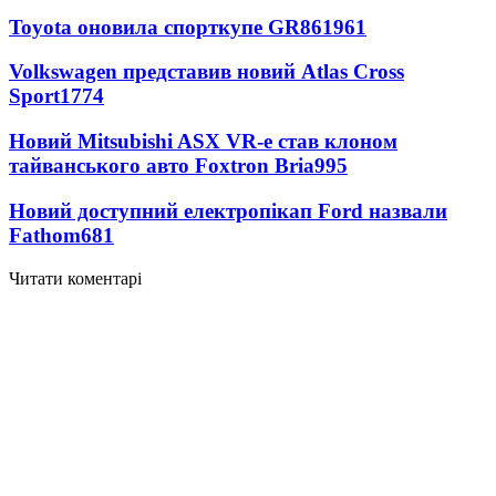
Toyota оновила спорткупе GR86
1961
Volkswagen представив новий Atlas Cross
Sport
1774
Новий Mitsubishi ASX VR-e став клоном
тайванського авто Foxtron Bria
995
Новий доступний електропікап Ford назвали
Fathom
681
Читати коментарі