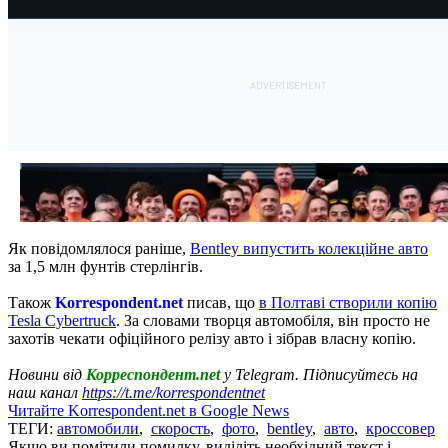
Як повідомлялося раніше,
Bentley випустить колекційне авто
за 1,5 млн фунтів стерлінгів.
Також
Korrespondent.net
писав, що
в Полтаві створили копію
Tesla Cybertruck
. За словами творця автомобіля, він просто не
захотів чекати офіційного релізу авто і зібрав власну копію.
Новини від
Корреспондент.net
у Telegram. Підписуйтесь на
наш канал
https://t.me/korrespondentnet
Читайте Korrespondent.net в Google News
ТЕГИ:
автомобили
,
скорость
,
фото
,
bentley
,
авто
,
кроссовер
Якщо ви помітили помилку, виділіть необхідний текст і