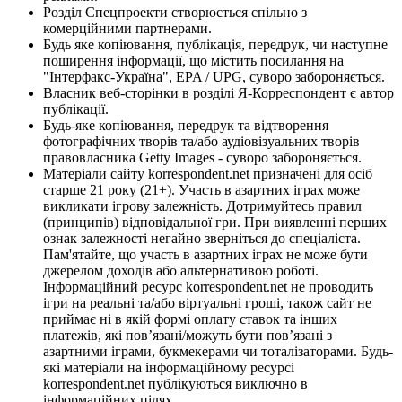
Розділ Спецпроекти створюється спільно з
комерційними партнерами.
Будь яке копіювання, публікація, передрук, чи наступне
поширення інформації, що містить посилання на
"Інтерфакс-Україна", EPA / UPG, суворо забороняється.
Власник веб-сторінки в розділі Я-Корреспондент є автор
публікації.
Будь-яке копіювання, передрук та відтворення
фотографічних творів та/або аудіовізуальних творів
правовласника Getty Images - суворо забороняється.
Матеріали сайту korrespondent.net призначені для осіб
старше 21 року (21+). Участь в азартних іграх може
викликати ігрову залежність. Дотримуйтесь правил
(принципів) відповідальної гри. При виявленні перших
ознак залежності негайно зверніться до спеціаліста.
Пам'ятайте, що участь в азартних іграх не може бути
джерелом доходів або альтернативою роботі.
Інформаційний ресурс korrespondent.net не проводить
ігри на реальні та/або віртуальні гроші, також сайт не
приймає ні в якій формі оплату ставок та інших
платежів, які пов’язані/можуть бути пов’язані з
азартними іграми, букмекерами чи тоталізаторами. Будь-
які матеріали на інформаційному ресурсі
korrespondent.net публікуються виключно в
інформаційних цілях.