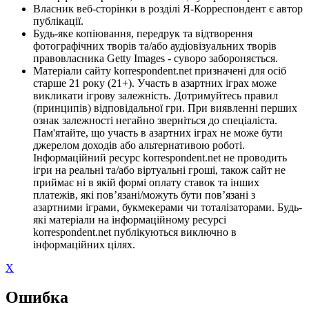
Власник веб-сторінки в розділі Я-Корреспондент є автор
публікації.
Будь-яке копіювання, передрук та відтворення
фотографічних творів та/або аудіовізуальних творів
правовласника Getty Images - суворо забороняється.
Матеріали сайту korrespondent.net призначені для осіб
старше 21 року (21+). Участь в азартних іграх може
викликати ігрову залежність. Дотримуйтесь правил
(принципів) відповідальної гри. При виявленні перших
ознак залежності негайно зверніться до спеціаліста.
Пам'ятайте, що участь в азартних іграх не може бути
джерелом доходів або альтернативою роботі.
Інформаційний ресурс korrespondent.net не проводить
ігри на реальні та/або віртуальні гроші, також сайт не
приймає ні в якій формі оплату ставок та інших
платежів, які пов’язані/можуть бути пов’язані з
азартними іграми, букмекерами чи тоталізаторами. Будь-
які матеріали на інформаційному ресурсі
korrespondent.net публікуються виключно в
інформаційних цілях.
X
Ошибка