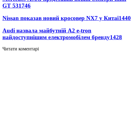
GT 53
1746
Nissan показав новий кросовер NX7 у Китаї
1440
Audi назвала майбутній A2 e-tron
найдоступнішим електромобілем бренду
1428
Читати коментарі