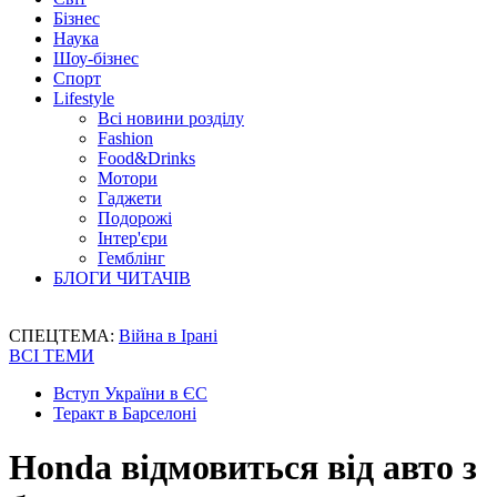
Бізнес
Наука
Шоу-бізнес
Спорт
Lifestyle
Всі новини розділу
Fashion
Food&Drinks
Мотори
Гаджети
Подорожі
Інтер'єри
Гемблінг
БЛОГИ ЧИТАЧІВ
СПЕЦТЕМА:
Війна в Ірані
ВСІ ТЕМИ
Вступ України в ЄС
Теракт в Барселоні
Honda відмовиться від авто з