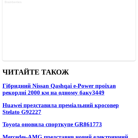
ЧИТАЙТЕ ТАКОЖ
Гібридний Nissan Qashqai e-Power проїхав
рекордні 2000 км на одному баку
3449
Huawei представила преміальний кросовер
Stelato G9
2227
Toyota оновила спорткупе GR86
1773
Mercedes-AMG представив новий електричний