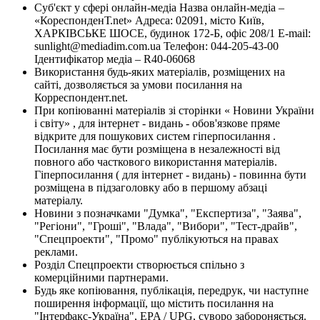
Суб'єкт у сфері онлайн-медіа Назва онлайн-медіа –
«КореспонденТ.net» Адреса: 02091, місто Київ,
ХАРКІВСЬКЕ ШОСЕ, будинок 172-Б, офіс 208/1 E-mail:
sunlight@mediadim.com.ua
Телефон: 044-205-43-00
Ідентифікатор медіа – R40-06068
Використання будь-яких матеріалів, розміщених на
сайті, дозволяється за умови посилання на
Корреспондент.net.
При копіюванні матеріалів зі сторінки « Новини України
і світу» , для інтернет - видань - обов'язкове пряме
відкрите для пошукових систем гіперпосилання .
Посилання має бути розміщена в незалежності від
повного або часткового використання матеріалів.
Гіперпосилання ( для інтернет - видань) - повинна бути
розміщена в підзаголовку або в першому абзаці
матеріалу.
Новини з позначками "Думка", "Експертиза", "Заява",
"Регіони", "Гроші", "Влада", "Вибори", "Тест-драйв",
"Спецпроекти", "Промо" публікуються на правах
реклами.
Розділ Спецпроекти створюється спільно з
комерційними партнерами.
Будь яке копіювання, публікація, передрук, чи наступне
поширення інформації, що містить посилання на
"Інтерфакс-Україна", EPA / UPG, суворо забороняється.