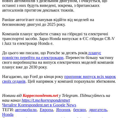
нових автомобілів з дизельним двигуном, і очікується, що
останні з них будуть виведені, зокрема, з британських
автосалонів протягом декількох тижнів.
Раніше автогігант планував відійти від моделей на
бензиновому двигуні до 2025 року.
Компанія планує зробити ставку на гібридні та електричні
транспортні засоби. Зараз Honda випускає в ЄС гібриди CR-V
і Jazz та електрокар Honda e.
До цього ми писали, що Porsche за десять років
планує
повністю перейти на електрокари
. Перевести більшу частину
свого виробництва на випуск електричних моделей компанія
планує вже до 2030 року.
Нагадаємо, що Ford до кінця року
припиняє випуск всіх марок
своїх седанів
. Цей напрямок у компанії порахували збитковим.
Новини від
Корреспондент.net
у Telegram. Підписуйтесь на
наш канал
https://t.me/korrespondentnet
Читайте Korrespondent.net в Google News
ТЕГИ:
автомобили
,
Европа
,
Япония
,
бензин
,
двигатель
,
Honda