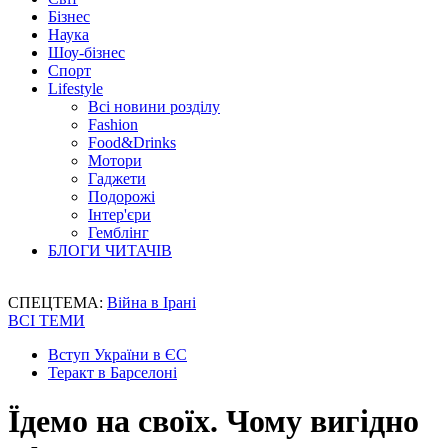
Бізнес
Наука
Шоу-бізнес
Спорт
Lifestyle
Всі новини розділу
Fashion
Food&Drinks
Мотори
Гаджети
Подорожі
Інтер'єри
Гемблінг
БЛОГИ ЧИТАЧІВ
СПЕЦТЕМА:
Війна в Ірані
ВСІ ТЕМИ
Вступ України в ЄС
Теракт в Барселоні
Їдемо на своїх. Чому вигідно