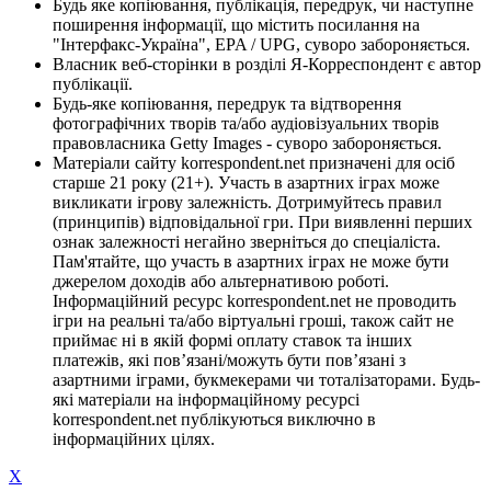
Будь яке копіювання, публікація, передрук, чи наступне
поширення інформації, що містить посилання на
"Інтерфакс-Україна", EPA / UPG, суворо забороняється.
Власник веб-сторінки в розділі Я-Корреспондент є автор
публікації.
Будь-яке копіювання, передрук та відтворення
фотографічних творів та/або аудіовізуальних творів
правовласника Getty Images - суворо забороняється.
Матеріали сайту korrespondent.net призначені для осіб
старше 21 року (21+). Участь в азартних іграх може
викликати ігрову залежність. Дотримуйтесь правил
(принципів) відповідальної гри. При виявленні перших
ознак залежності негайно зверніться до спеціаліста.
Пам'ятайте, що участь в азартних іграх не може бути
джерелом доходів або альтернативою роботі.
Інформаційний ресурс korrespondent.net не проводить
ігри на реальні та/або віртуальні гроші, також сайт не
приймає ні в якій формі оплату ставок та інших
платежів, які пов’язані/можуть бути пов’язані з
азартними іграми, букмекерами чи тоталізаторами. Будь-
які матеріали на інформаційному ресурсі
korrespondent.net публікуються виключно в
інформаційних цілях.
X