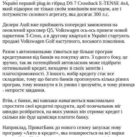
Україні перший plug-in гібрид DS 7 Crossback E-TENSE 4x4,
який підкорює не тільки своїм зовнішнім виглядом, але і
потужністю силового агрегату, яка досягає 300 л.с.
Дилери Audi вже приймають попередні замовлення на
оновлений кросовер Q5, Volkswagen ось-ось привезе новий
паркетник T-Cross, а в другому кварталі в Україні стартують
продажі Volkswagen Golf наступного, восьмого покоління.
Разом з автоновинками з'явиться ще більше програм
кредитування від банків на покупку авто. З одного боку, це
зручно, так як потенційний автовласник може підібрати
оптимальний кредит, виходячи зі своїх запитів і
платоспроможності. З іншого, вибір кредиту стає все
складніше, тому що багато банків пропонують кілька різних
програм, тому вникнути в їх умови і зрозуміти, в чому різниця
- непросте завдання.
Втім, є банки, які навпаки намагаються максимально
спростити свої кредитні продукти, щоб позичальник міг
швидко розібратися, на яких умовах він отримає кредит і
скільки він буде щомісяця платити банку.
Наприклад, ПриватБанк до нового сезону запускає нову
програму «Авто в кредит», яка поширюється на всі марки