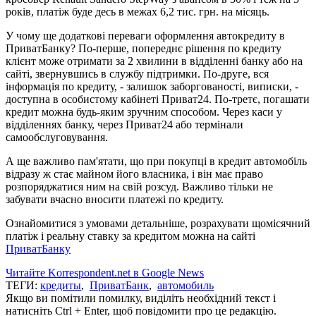
років, платіж буде десь в межах 6,2 тис. грн. на місяць.
У чому ще додаткові переваги оформлення автокредиту в
ПриватБанку? По-перше, попереднє рішення по кредиту
клієнт може отримати за 2 хвилини в відділенні банку або на
сайті, звернувшись в службу підтримки. По-друге, вся
інформація по кредиту, - залишок заборгованості, виписки, -
доступна в особистому кабінеті Приват24. По-третє, погашати
кредит можна будь-яким зручним способом. Через каси у
відділеннях банку, через Приват24 або термінали
самообслуговування.
А ще важливо пам'ятати, що при покупці в кредит автомобіль
відразу ж стає майном його власника, і він має право
розпоряджатися ним на свій розсуд. Важливо тільки не
забувати вчасно вносити платежі по кредиту.
Ознайомитися з умовами детальніше, розрахувати щомісячний
платіж і реальну ставку за кредитом можна на сайті
ПриватБанку
Читайте Korrespondent.net в Google News
ТЕГИ:
кредиты
,
ПриватБанк
,
автомобиль
Якщо ви помітили помилку, виділіть необхідний текст і
натисніть Ctrl + Enter, щоб повідомити про це редакцію.