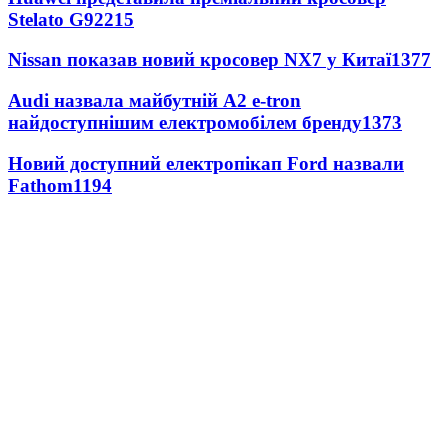
Stelato G9
2215
Nissan показав новий кросовер NX7 у Китаї
1377
Audi назвала майбутній A2 e-tron
найдоступнішим електромобілем бренду
1373
Новий доступний електропікап Ford назвали
Fathom
1194