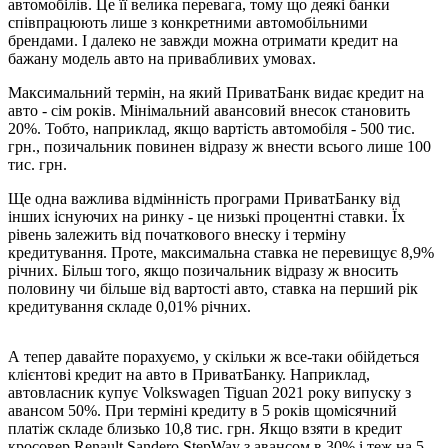
автомобілів. Це її велика перевага, тому що деякі банки
співпрацюють лише з конкретними автомобільними
брендами. І далеко не завжди можна отримати кредит на
бажану модель авто на привабливих умовах.
Максимальний термін, на який ПриватБанк видає кредит на
авто - сім років. Мінімальний авансовий внесок становить
20%. Тобто, наприклад, якщо вартість автомобіля - 500 тис.
грн., позичальник повинен відразу ж внести всього лише 100
тис. грн.
Ще одна важлива відмінність програми ПриватБанку від
інших існуючих на ринку - це низькі процентні ставки. Їх
рівень залежить від початкового внеску і терміну
кредитування. Проте, максимальна ставка не перевищує 8,9%
річних. Більш того, якщо позичальник відразу ж вносить
половину чи більше від вартості авто, ставка на перший рік
кредитування складе 0,01% річних.
А тепер давайте порахуємо, у скільки ж все-таки обійдеться
клієнтові кредит на авто в ПриватБанку. Наприклад,
автовласник купує Volkswagen Tiguan 2021 року випуску з
авансом 50%. При терміні кредиту в 5 років щомісячний
платіж складе близько 10,8 тис. грн. Якщо взяти в кредит
кросовер Renault Sandero StepWay з авансом в 30% і теж на 5