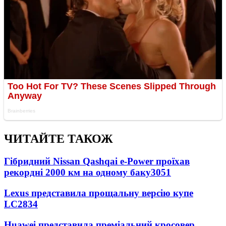
ЧИТАЙТЕ ТАКОЖ
Гібридний Nissan Qashqai e-Power проїхав
рекордні 2000 км на одному баку
3051
Lexus представила прощальну версію купе
LC
2834
Huawei представила преміальний кросовер