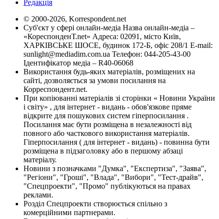
Редакція
© 2000-2026, Korrespondent.net
Суб'єкт у сфері онлайн-медіа Назва онлайн-медіа –
«КореспонденТ.net» Адреса: 02091, місто Київ,
ХАРКІВСЬКЕ ШОСЕ, будинок 172-Б, офіс 208/1 E-mail:
sunlight@mediadim.com.ua
Телефон: 044-205-43-00
Ідентифікатор медіа – R40-06068
Використання будь-яких матеріалів, розміщених на
сайті, дозволяється за умови посилання на
Корреспондент.net.
При копіюванні матеріалів зі сторінки « Новини України
і світу» , для інтернет - видань - обов'язкове пряме
відкрите для пошукових систем гіперпосилання .
Посилання має бути розміщена в незалежності від
повного або часткового використання матеріалів.
Гіперпосилання ( для інтернет - видань) - повинна бути
розміщена в підзаголовку або в першому абзаці
матеріалу.
Новини з позначками "Думка", "Експертиза", "Заява",
"Регіони", "Гроші", "Влада", "Вибори", "Тест-драйв",
"Спецпроекти", "Промо" публікуються на правах
реклами.
Розділ Спецпроекти створюється спільно з
комерційними партнерами.