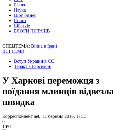
Бізнес
Наука
Шоу-бізнес
Спорт
Lifestyle
БЛОГИ ЧИТАЧІВ
СПЕЦТЕМА:
Війна в Ірані
ВСІ ТЕМИ
Вступ України в ЄС
Теракт в Барселоні
У Харкові переможця з
поїдання млинців відвезла
швидка
Корреспондент.net, 11 березня 2016, 17:13
0
1057