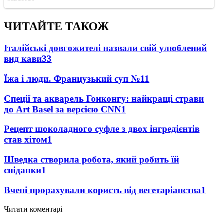
ЧИТАЙТЕ ТАКОЖ
Італійські довгожителі назвали свій улюблений
вид кави
33
Їжа і люди. Французький суп №1
1
Спеції та акварель Гонконгу: найкращі страви
до Art Basel за версією CNN
1
Рецепт шоколадного суфле з двох інгредієнтів
став хітом
1
Шведка створила робота, який робить їй
сніданки
1
Вчені прорахували користь від вегетаріанства
1
Читати коментарі