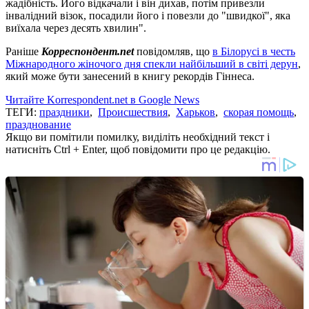
жадібність. Його відкачали і він дихав, потім привезли
інвалідний візок, посадили його і повезли до "швидкої", яка
виїхала через десять хвилин".
Раніше
Корреспондент.net
повідомляв, що
в Білорусі в честь
Міжнародного жіночого дня спекли найбільший в світі дерун
,
який може бути занесений в книгу рекордів Гіннеса.
Читайте Korrespondent.net в Google News
ТЕГИ:
праздники
,
Происшествия
,
Харьков
,
скорая помощь
,
празднование
Якщо ви помітили помилку, виділіть необхідний текст і
натисніть Ctrl + Enter, щоб повідомити про це редакцію.