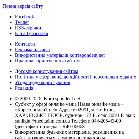
Повна версія сайту
Facebook
Twitter
RSS-стрічки
E-mail розсилка
Контакти
Реклама на сайті
Використання матеріалів korrespondent.net
Правила користування сайтом
Договір користування сайтом
Політика у сфері конфіденційності і персональних даних
Угода щодо користування
Редакція
© 2000-2026, Korrespondent.net
Суб'єкт у сфері онлайн-медіа Назва онлайн-медіа –
«КореспонденТ.net» Адреса: 02091, місто Київ,
ХАРКІВСЬКЕ ШОСЕ, будинок 172-Б, офіс 208/1 E-mail:
sunlight@mediadim.com.ua
Телефон: 044-205-43-00
Ідентифікатор медіа – R40-06068
Використання будь-яких матеріалів, розміщених на
сайті, дозволяється за умови посилання на