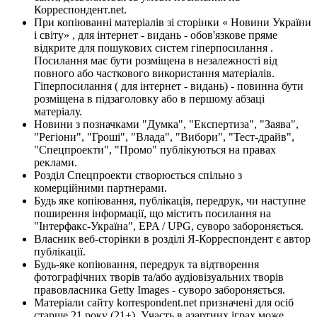
Корреспондент.net.
При копіюванні матеріалів зі сторінки « Новини України
і світу» , для інтернет - видань - обов'язкове пряме
відкрите для пошукових систем гіперпосилання .
Посилання має бути розміщена в незалежності від
повного або часткового використання матеріалів.
Гіперпосилання ( для інтернет - видань) - повинна бути
розміщена в підзаголовку або в першому абзаці
матеріалу.
Новини з позначками "Думка", "Експертиза", "Заява",
"Регіони", "Гроші", "Влада", "Вибори", "Тест-драйв",
"Спецпроекти", "Промо" публікуються на правах
реклами.
Розділ Спецпроекти створюється спільно з
комерційними партнерами.
Будь яке копіювання, публікація, передрук, чи наступне
поширення інформації, що містить посилання на
"Інтерфакс-Україна", EPA / UPG, суворо забороняється.
Власник веб-сторінки в розділі Я-Корреспондент є автор
публікації.
Будь-яке копіювання, передрук та відтворення
фотографічних творів та/або аудіовізуальних творів
правовласника Getty Images - суворо забороняється.
Матеріали сайту korrespondent.net призначені для осіб
старше 21 року (21+). Участь в азартних іграх може