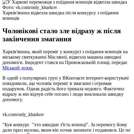
Фото: vk.com/only_kharkov
Харків'янина відвезла швидка після конкурсу з поїдання
млинців
Чоловікові стало зле відразу ж після
закінчення змагання
Харків'янина, який переміг у конкурсі з поїдання млинців на
міському святкуванні Масляної, відвезла машина швидкої
допомоги. Інцидент стався на Привокзальній площі, передає
Міський дозор.
В одній з популярних груп у ВКонтакте інтернет-користувачі
повідомили, що чоловік переміг в змаганні і отримав
подарунок. Однак радість його тривала недовго. Фактично
відразу ж він відчув себе погано і люди викликали швидку
допомогу.
vk.com/only_kharkov
"Був конкурс "хто швидше з'їсть млинці". За перемогу йому
дали приз молоко, яким він почав запивати і подавився. Це не