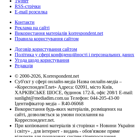
Twitter
RSS-стрічки
E-mail розсилка
Контакти
Реклама на сайті
Використання матеріалів korrespondent.net
Правила користування сайтом
Договір користування сайтом
Політика у сфері конфіденційності і персональних даних
Угода щодо користування
Редакція
© 2000-2026, Korrespondent.net
Суб'єкт у сфері онлайн-медіа Назва онлайн-медіа –
«КореспонденТ.net» Адреса: 02091, місто Київ,
ХАРКІВСЬКЕ ШОСЕ, будинок 172-Б, офіс 208/1 E-mail:
sunlight@mediadim.com.ua
Телефон: 044-205-43-00
Ідентифікатор медіа – R40-06068
Використання будь-яких матеріалів, розміщених на
сайті, дозволяється за умови посилання на
Корреспондент.net.
При копіюванні матеріалів зі сторінки « Новини України
і світу» , для інтернет - видань - обов'язкове пряме
відкрите для пошукових систем гіперпосилання .