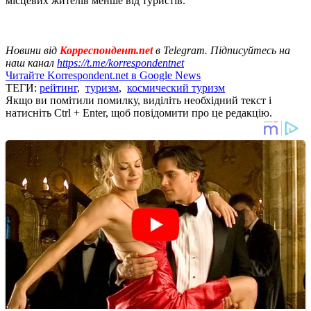
місцевих жителів менше від туристів.
Новини від
Корреспондент.net
в Telegram. Підписуйтесь на
наш канал
https://t.me/korrespondentnet
Читайте Korrespondent.net в Google News
ТЕГИ:
рейтинг
,
туризм
,
космический туризм
Якщо ви помітили помилку, виділіть необхідний текст і
натисніть Ctrl + Enter, щоб повідомити про це редакцію.