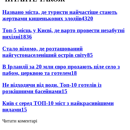
Названо міста, де туристи найчастіше стають
жертвами кишенькових злодіїв
4320
Топ-5 місць у Києві, де варто провести незабутні
вихідні
1836
Стало відомо, де розташований
найгустонаселеніший острів світу
85
В Ірландії за 20 млн євро продають ціле село з
пабом, церквою та готелем
18
Не відходячи від води. Топ-10 готелів із
розкішними басейнами
15
Київ є серед ТОП-10 міст з найкрасивішими
видами
15
Читати коментарі