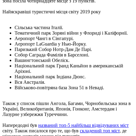
зона посіла чотирнадцяте місце з 19 пунктів.
Найяскравіші туристичні місця світу 2019 року
Сільська частина Італії.
Тематичний парк Зоряні війни у ​​Флориді і Каліфорнії.
Аеропорт Чангі в Сінгапурі.
Аеропорт LaGuardia у Нью-Йорку.
Паризький Собор Нотр-Дам Де Парі.
Собор Саграда Фамілія в Барселоні.
Вашингтонський Обеліск.
Національний парк Гранд Каньйон в американській
Арізоні.
Національний парк Індіана Дюнс.
Вся Австралія.
Військово-повітряна база Зона 51 в Неваді.
Також у список пішли Ангола, Багами, Чорнобильська зона в
Україні, Великобританія, Японія, Гонконг, Амстердам і
Лазурне узбережжя Туреччини.
Напередодні був
названий топ-5 найбільш відвідуваних міст
світу. Також писалося про те, що був
складений топ міст
, де