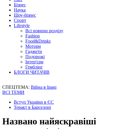
Бізнес
Наука
Шоу-бізнес
Спорт
Lifestyle
Всі новини розділу
Fashion
Food&Drinks
Мотори
Гаджети
Подорожі
Інтер'єри
Гемблінг
БЛОГИ ЧИТАЧІВ
СПЕЦТЕМА:
Війна в Ірані
ВСІ ТЕМИ
Вступ України в ЄС
Теракт в Барселоні
Названо найяскравіші