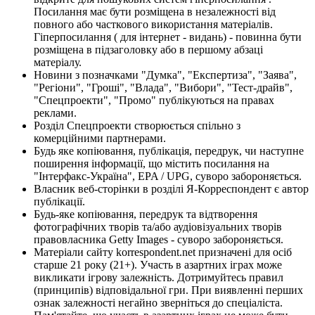
Посилання має бути розміщена в незалежності від
повного або часткового використання матеріалів.
Гіперпосилання ( для інтернет - видань) - повинна бути
розміщена в підзаголовку або в першому абзаці
матеріалу.
Новини з позначками "Думка", "Експертиза", "Заява",
"Регіони", "Гроші", "Влада", "Вибори", "Тест-драйв",
"Спецпроекти", "Промо" публікуються на правах
реклами.
Розділ Спецпроекти створюється спільно з
комерційними партнерами.
Будь яке копіювання, публікація, передрук, чи наступне
поширення інформації, що містить посилання на
"Інтерфакс-Україна", EPA / UPG, суворо забороняється.
Власник веб-сторінки в розділі Я-Корреспондент є автор
публікації.
Будь-яке копіювання, передрук та відтворення
фотографічних творів та/або аудіовізуальних творів
правовласника Getty Images - суворо забороняється.
Матеріали сайту korrespondent.net призначені для осіб
старше 21 року (21+). Участь в азартних іграх може
викликати ігрову залежність. Дотримуйтесь правил
(принципів) відповідальної гри. При виявленні перших
ознак залежності негайно зверніться до спеціаліста.