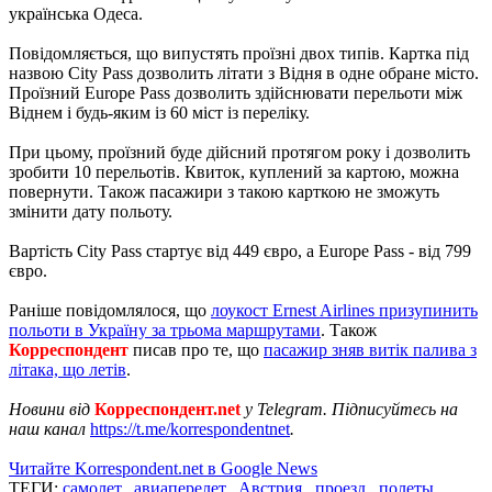
українська Одеса.
Повідомляється, що випустять проїзні двох типів. Картка під
назвою City Pass дозволить літати з Відня в одне обране місто.
Проїзний Europe Pass дозволить здійснювати перельоти між
Віднем і будь-яким із 60 міст із переліку.
При цьому, проїзний буде дійсний протягом року і дозволить
зробити 10 перельотів. Квиток, куплений за картою, можна
повернути. Також пасажири з такою карткою не зможуть
змінити дату польоту.
Вартість City Pass стартує від 449 євро, а Europe Pass - від 799
євро.
Раніше повідомлялося, що
лоукост Ernest Airlines призупинить
польоти в Україну за трьома маршрутами
. Також
Корреспондент
писав про те, що
пасажир зняв витік палива з
літака, що летів
.
Новини від
Корреспондент.net
у Telegram. Підписуйтесь на
наш канал
https://t.me/korrespondentnet
.
Читайте Korrespondent.net в Google News
ТЕГИ:
самолет
,
авиаперелет
,
Австрия
,
проезд
,
полеты
,