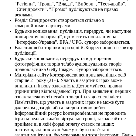
"Регіони", "Гроші", "Влада", "Вибори", "Тест-драйв",
"Спецпроекти", "Промо" публікуються на правах
реклами.
Розділ Спецпроекти створюється спільно з
комерційними партнерами.
Будь яке копіювання, публікація, передрук, чи наступне
поширення інформації, що містить посилання на
"Інтерфакс-Україна", EPA / UPG, суворо забороняється.
Власник веб-сторінки в розділі Я-Корреспондент є автор
публікації.
Будь-яке копіювання, передрук та відтворення
фотографічних творів та/або аудіовізуальних творів
правовласника Getty Images - суворо забороняється.
Матеріали сайту korrespondent.net призначені для осіб
старше 21 року (21+). Участь в азартних іграх може
викликати ігрову залежність. Дотримуйтесь правил
(принципів) відповідальної гри. При виявленні перших
ознак залежності негайно зверніться до спеціаліста.
Пам'ятайте, що участь в азартних іграх не може бути
джерелом доходів або альтернативою роботі.
Інформаційний ресурс korrespondent.net не проводить
ігри на реальні та/або віртуальні гроші, також сайт не
приймає ні в якій формі оплату ставок та інших
платежів, які пов’язані/можуть бути пов’язані з
азартними іграми, букмекерами чи тоталізаторами. Будь-