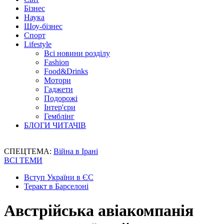
Бізнес
Наука
Шоу-бізнес
Спорт
Lifestyle
Всі новини розділу
Fashion
Food&Drinks
Мотори
Гаджети
Подорожі
Інтер'єри
Гемблінг
БЛОГИ ЧИТАЧІВ
СПЕЦТЕМА:
Війна в Ірані
ВСІ ТЕМИ
Вступ України в ЄС
Теракт в Барселоні
Австрійська авіакомпанія