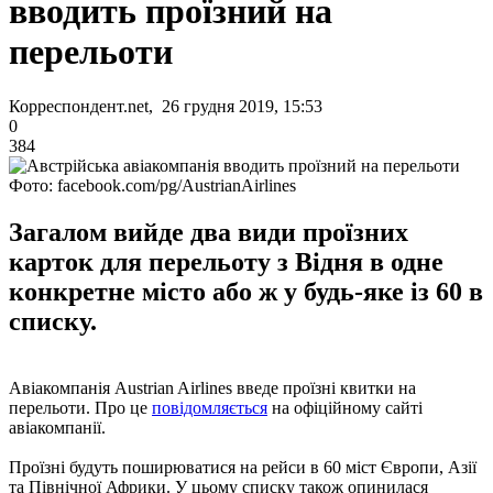
вводить проїзний на
перельоти
Корреспондент.net, 26 грудня 2019, 15:53
0
384
Фото: facebook.com/pg/AustrianAirlines
Загалом вийде два види проїзних
карток для перельоту з Відня в одне
конкретне місто або ж у будь-яке із 60 в
списку.
Авіакомпанія Austrian Airlines введе проїзні квитки на
перельоти. Про це
повідомляється
на офіційному сайті
авіакомпанії.
Проїзні будуть поширюватися на рейси в 60 міст Європи, Азії
та Північної Африки. У цьому списку також опинилася