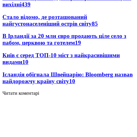
вихідні
439
Стало відомо, де розташований
найгустонаселеніший острів світу
85
В Ірландії за 20 млн євро продають ціле село з
пабом, церквою та готелем
19
Київ є серед ТОП-10 міст з найкрасивішими
видами
10
Ісландія обігнала Швейцарію: Bloomberg назвав
найдорожчу країну світу
10
Читати коментарі