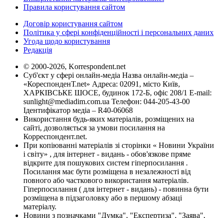
Правила користування сайтом
Договір користування сайтом
Політика у сфері конфіденційності і персональних даних
Угода щодо користування
Редакція
© 2000-2026, Korrespondent.net
Суб'єкт у сфері онлайн-медіа Назва онлайн-медіа –
«КореспонденТ.net» Адреса: 02091, місто Київ,
ХАРКІВСЬКЕ ШОСЕ, будинок 172-Б, офіс 208/1 E-mail:
sunlight@mediadim.com.ua
Телефон: 044-205-43-00
Ідентифікатор медіа – R40-06068
Використання будь-яких матеріалів, розміщених на
сайті, дозволяється за умови посилання на
Корреспондент.net.
При копіюванні матеріалів зі сторінки « Новини України
і світу» , для інтернет - видань - обов'язкове пряме
відкрите для пошукових систем гіперпосилання .
Посилання має бути розміщена в незалежності від
повного або часткового використання матеріалів.
Гіперпосилання ( для інтернет - видань) - повинна бути
розміщена в підзаголовку або в першому абзаці
матеріалу.
Новини з позначками "Думка", "Експертиза", "Заява",