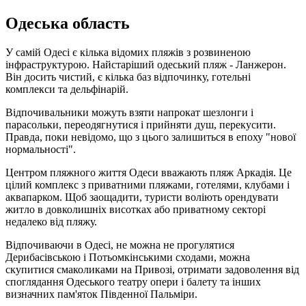
Одеська область
У самій Одесі є кілька відомих пляжів з розвиненою
інфраструктурою. Найстаріший одеський пляж - Ланжерон.
Він досить чистий, є кілька баз відпочинку, готельні
комплекси та дельфінарій.
Відпочивальники можуть взяти напрокат шезлонги і
парасольки, переодягнутися і прийняти душ, перекусити.
Правда, поки невідомо, що з цього залишиться в епоху "нової
нормальності".
Центром пляжного життя Одеси вважають пляж Аркадія. Це
цілий комплекс з приватними пляжами, готелями, клубами і
аквапарком. Щоб заощадити, туристи воліють орендувати
житло в довколишніх висотках або приватному секторі
недалеко від пляжу.
Відпочиваючи в Одесі, не можна не прогулятися
Дерибасівською і Потьомкінськими сходами, можна
скупитися смаколиками на Привозі, отримати задоволення від
споглядання Одеського театру опери і балету та інших
визначних пам'яток Південної Пальміри.