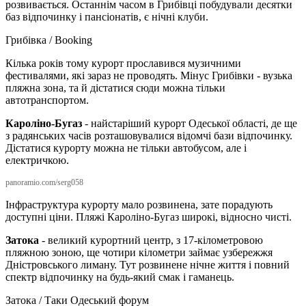
розвивається. Останнім часом в Грибівці побудували десятки
баз відпочинку і пансіонатів, є нічні клуби.
Грибівка / Booking
Кілька років тому курорт прославився музичними
фестивалями, які зараз не проводять. Мінус Грибівки - вузька
пляжна зона, та й дістатися сюди можна тільки
автотранспортом.
Кароліно-Бугаз
- найстаріший курорт Одеської області, де ще
з радянських часів розташовувалися відомчі бази відпочинку.
Дістатися курорту можна не тільки автобусом, але і
електричкою.
panoramio.com/serg058
Інфраструктура курорту мало розвинена, зате порадують
доступні ціни. Пляжі Кароліно-Бугаз широкі, відносно чисті.
Затока
- великий курортний центр, з 17-кілометровою
пляжною зоною, ще чотири кілометри займає узбережжя
Дністровського лиману. Тут розвинене нічне життя і повний
спектр відпочинку на будь-який смак і гаманець.
Затока / Таки Одеський форум