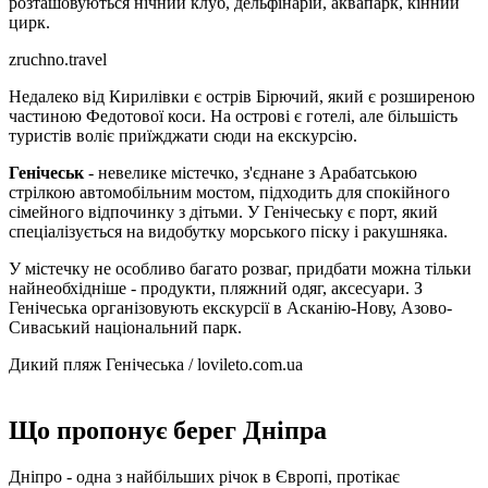
розташовуються нічний клуб, дельфінарій, аквапарк, кінний
цирк.
zruchno.travel
Недалеко від Кирилівки є острів Бірючий, який є розширеною
частиною Федотової коси. На острові є готелі, але більшість
туристів воліє приїжджати сюди на екскурсію.
Генічеськ
- невелике містечко, з'єднане з Арабатською
стрілкою автомобільним мостом, підходить для спокійного
сімейного відпочинку з дітьми. У Генічеську є порт, який
спеціалізується на видобутку морського піску і ракушняка.
У містечку не особливо багато розваг, придбати можна тільки
найнеобхідніше - продукти, пляжний одяг, аксесуари. З
Генічеська організовують екскурсії в Асканію-Нову, Азово-
Сиваський національний парк.
Дикий пляж Генічеська / lovileto.com.ua
Що пропонує берег Дніпра
Дніпро - одна з найбільших річок в Європі, протікає