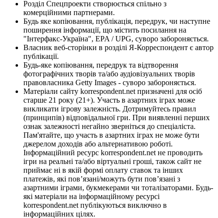
Розділ Спецпроекти створюється спільно з
комерційними партнерами.
Будь яке копіювання, публікація, передрук, чи наступне
поширення інформації, що містить посилання на
"Інтерфакс-Україна", EPA / UPG, суворо забороняється.
Власник веб-сторінки в розділі Я-Корреспондент є автор
публікації.
Будь-яке копіювання, передрук та відтворення
фотографічних творів та/або аудіовізуальних творів
правовласника Getty Images - суворо забороняється.
Матеріали сайту korrespondent.net призначені для осіб
старше 21 року (21+). Участь в азартних іграх може
викликати ігрову залежність. Дотримуйтесь правил
(принципів) відповідальної гри. При виявленні перших
ознак залежності негайно зверніться до спеціаліста.
Пам'ятайте, що участь в азартних іграх не може бути
джерелом доходів або альтернативою роботі.
Інформаційний ресурс korrespondent.net не проводить
ігри на реальні та/або віртуальні гроші, також сайт не
приймає ні в якій формі оплату ставок та інших
платежів, які пов’язані/можуть бути пов’язані з
азартними іграми, букмекерами чи тоталізаторами. Будь-
які матеріали на інформаційному ресурсі
korrespondent.net публікуються виключно в
інформаційних цілях.