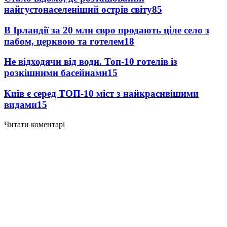
найгустонаселеніший острів світу
85
В Ірландії за 20 млн євро продають ціле село з
пабом, церквою та готелем
18
Не відходячи від води. Топ-10 готелів із
розкішними басейнами
15
Київ є серед ТОП-10 міст з найкрасивішими
видами
15
Читати коментарі