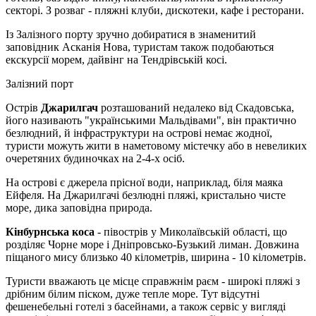
секторі. З розваг - пляжні клуби, дискотеки, кафе і ресторани.
Із Залізного порту зручно добиратися в знаменитий
заповідник Асканія Нова, туристам також подобаються
екскурсії морем, дайвінг на Тендрівській косі.
Залізний порт
Острів
Джарилгач
розташований недалеко від Скадовська,
його називають "українськими Мальдівами", він практично
безлюдний, й інфраструктури на острові немає жодної,
туристи можуть жити в наметовому містечку або в невеликих
очеретяних будиночках на 2-4-х осіб.
На острові є джерела прісної води, наприклад, біля маяка
Ейфеля. На Джарилгачі безлюдні пляжі, кристально чисте
море, дика заповідна природа.
Кінбурнська коса
- півострів у Миколаївській області, що
розділяє Чорне море і Дніпровсько-Бузький лиман. Довжина
піщаного мису близько 40 кілометрів, ширина - 10 кілометрів.
Туристи вважають це місце справжнім раєм - широкі пляжі з
дрібним білим піском, дуже тепле море. Тут відсутні
фешенебельні готелі з басейнами, а також сервіс у вигляді