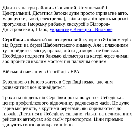
Ділиться на три райони - Сонячний, Лиманський і
Центральний. Дістатися Затоки дуже просто (приватне авто,
маршрутки, таксі, електричка), звідси організовують морські
прогулянки і морську рибалку, екскурсії в Білгород-
Дністровський, Шабо,
українську Венецію - Вилкове
.
Сергіївка
- клімато-бальнеогрязьовий курорт за 80 кілометрів
від Одеси на березі Шаболатського лиману. Але і пляжникам
тут знайдеться місце, правда, дійти до моря - не близько.
Необхідно подолати близько кілометра на катері через лиман
або пройтися кволим мостом під палючим сонцем.
Військові навчання
в
Сергіївці
/ EPA
Бурхливого нічного життя в Сергіївці немає, але чим
розважитися все ж знайдеться.
Трохи на південь від Сергіївки розташовується Лебедівка -
центр профспілкового відпочинку радянських часів. Це дуже
гарна місцевість, з крутими берегами, які обриваються до
пляжів. Дістатися в Лебедівку складно, тільки на нечисленних
рейсових автобусах або своїм транспортом. Ціни приємно
здивують своєю демократичністю.