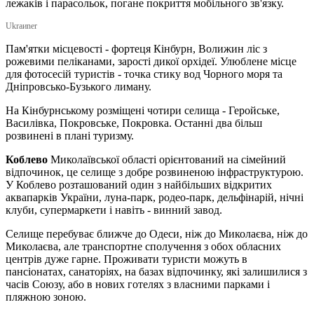
лежаків і парасольок, погане покриття мобільного зв'язку.
Ukraиner
Пам'ятки місцевості - фортеця Кінбурн, Волижин ліс з
рожевими пеліканами, зарості дикої орхідеї. Улюблене місце
для фотосесій туристів - точка стику вод Чорного моря та
Дніпровсько-Бузького лиману.
На Кінбурнському розміщені чотири селища - Геройське,
Василівка, Покровське, Покровка. Останні два більш
розвинені в плані туризму.
Коблево
Миколаївської області орієнтований на сімейний
відпочинок, це селище з добре розвиненою інфраструктурою.
У Коблево розташований один з найбільших відкритих
аквапарків України, луна-парк, родео-парк, дельфінарій, нічні
клуби, супермаркети і навіть - винний завод.
Селище перебуває ближче до Одеси, ніж до Миколаєва, ніж до
Миколаєва, але транспортне сполучення з обох обласних
центрів дуже гарне. Проживати туристи можуть в
пансіонатах, санаторіях, на базах відпочинку, які залишилися з
часів Союзу, або в нових готелях з власними парками і
пляжною зоною.