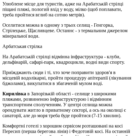
Улюблене місце для туристів, адже на Арабатській стрілці
піщані пляжі, пологий вхід у воду, мілко (щоб поплавати,
треба пройтися вглиб на сотню метрів).
Оселитися можна в одному з трьох селищ - Генгорка,
Стрілецьке, Щасливцеве. Останнє - з термальним джерелом
мінеральної води.
Арбатськая стрілка
На Арабатській стрілці відмінна інфраструктура - клуби,
дельфінарій, сафарі-парк, квадроцикли, водні види спорту.
Приїжджають сюди і ті, хто хоче поправити здоров'я в
місцевій водолікарні, пройти процедуру апітерапії (лікування
бджолами), викупатися в збагаченій мулом воді.
Кирилівка
в Запорізькій області - селище з широкими
пляжами, розвиненою інфраструктурою і відмінним
транспортним сполученням. У центрі селища можна
орендувати житло в приватному секторі, а ось на околиці є
санаторії, але до моря треба буде пройтися (7-15 хвилин).
Комфортні готелі з хорошим сервісом розташовані на косі
Пересип (перша берегова лінія) і Федотовій косі. На останній