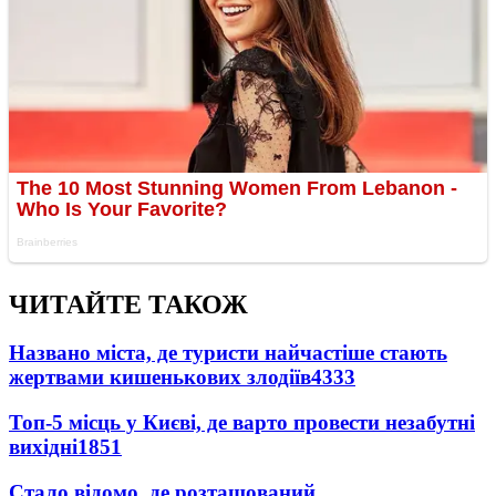
ЧИТАЙТЕ ТАКОЖ
Названо міста, де туристи найчастіше стають
жертвами кишенькових злодіїв
4333
Топ-5 місць у Києві, де варто провести незабутні
вихідні
1851
Стало відомо, де розташований