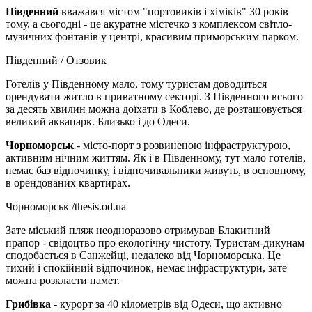
Південний
вважався містом "портовиків і хіміків" 30 років
тому, а сьогодні - це акуратне містечко з комплексом світло-
музичних фонтанів у центрі, красивим приморським парком.
Південний / Отзовик
Готелів у Південному мало, тому туристам доводиться
орендувати житло в приватному секторі. З Південного всього
за десять хвилин можна доїхати в Коблево, де розташовується
великий аквапарк. Близько і до Одеси.
Чорноморськ
- місто-порт з розвиненою інфраструктурою,
активним нічним життям. Як і в Південному, тут мало готелів,
немає баз відпочинку, і відпочивальники живуть, в основному,
в орендованих квартирах.
Чорноморськ /thesis.od.ua
Зате міський пляж неодноразово отримував Блакитний
прапор - свідоцтво про екологічну чистоту. Туристам-дикунам
сподобається в Санжейці, недалеко від Чорноморська. Це
тихий і спокійний відпочинок, немає інфраструктури, зате
можна розкласти намет.
Грибівка
- курорт за 40 кілометрів від Одеси, що активно