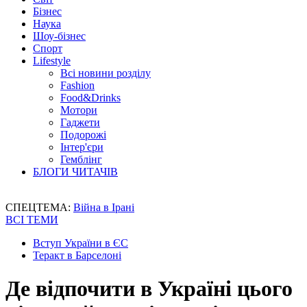
Бізнес
Наука
Шоу-бізнес
Спорт
Lifestyle
Всі новини розділу
Fashion
Food&Drinks
Мотори
Гаджети
Подорожі
Інтер'єри
Гемблінг
БЛОГИ ЧИТАЧІВ
СПЕЦТЕМА:
Війна в Ірані
ВСІ ТЕМИ
Вступ України в ЄС
Теракт в Барселоні
Де відпочити в Україні цього