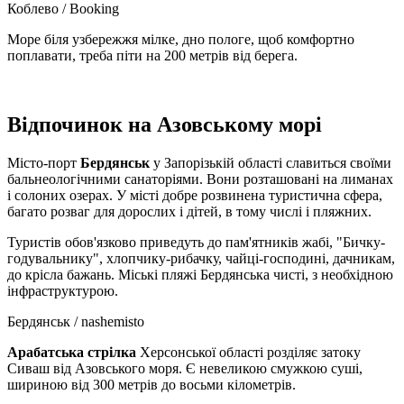
Коблево / Booking
Море біля узбережжя мілке, дно пологе, щоб комфортно
поплавати, треба піти на 200 метрів від берега.
Відпочинок на Азовському морі
Місто-порт
Бердянськ
у Запорізькій області славиться своїми
бальнеологічними санаторіями. Вони розташовані на лиманах
і солоних озерах. У місті добре розвинена туристична сфера,
багато розваг для дорослих і дітей, в тому числі і пляжних.
Туристів обов'язково приведуть до пам'ятників жабі, "Бичку-
годувальнику", хлопчику-рибачку, чайці-господині, дачникам,
до крісла бажань. Міські пляжі Бердянська чисті, з необхідною
інфраструктурою.
Бердянськ / nashemisto
Арабатська стрілка
Херсонської області розділяє затоку
Сиваш від Азовського моря. Є невеликою смужкою суші,
шириною від 300 метрів до восьми кілометрів.