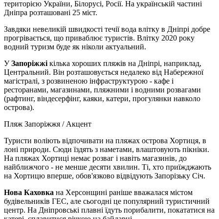
територією України, Білорусі, Росії. На українській частині
Дніпра розташовані 25 міст.
Завдяки невеликій швидкості течії вода влітку в Дніпрі добре
прогрівається, що приваблює туристів. Влітку 2020 року
водний туризм буде як ніколи актуальний.
У
Запоріжжі
кілька хороших пляжів на Дніпрі, наприклад,
Центральний. Він розташовується недалеко від Набережної
магістралі, з розвиненою інфраструктурою - кафе і
ресторанами, магазинами, пляжними і водними розвагами
(рафтинг, віндесерфінг, каяки, катери, прогулянки навколо
острова).
Пляж Запоріжжя / Акцент
Туристи воліють відпочивати на пляжах острова Хортиця, в
лоні природи. Сюди їздять з наметами, влаштовують пікніки.
На пляжах Хортиці немає розваг і навіть магазинів, до
найближчого - не менше десяти хвилин. Ті, хто приїжджають
на Хортицю вперше, обов'язково відвідують Запорізьку Січ.
Нова Каховка
на Херсонщині раніше вважалася містом
будівельників ГЕС, але сьогодні це популярний туристичний
центр. На Дніпровські плавні їдуть порибалити, покататися на
катері, сплавитися річкою на байдарці.