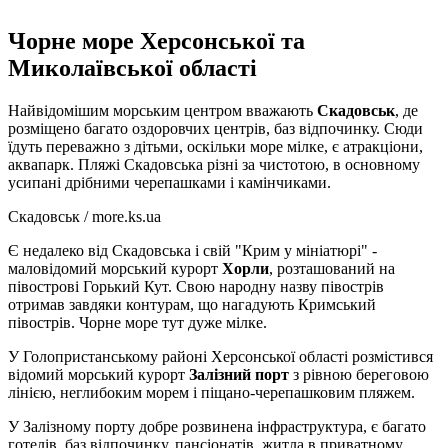
Чорне море Херсонської та
Миколаївської області
Найвідомішим морським центром вважають
Скадовськ
, де
розміщено багато оздоровчих центрів, баз відпочинку. Сюди
їдуть переважно з дітьми, оскільки море мілке, є атракціони,
аквапарк. Пляжі Скадовська різні за чистотою, в основному
усипані дрібними черепашками і камінчиками.
Скадовськ / more.ks.ua
Є недалеко від Скадовська і свій "Крим у мініатюрі" -
маловідомий морський курорт
Хорли
, розташований на
півострові Горький Кут. Свою народну назву півострів
отримав завдяки контурам, що нагадують Кримський
півострів. Чорне море тут дуже мілке.
У Голопристанському районі Херсонської області розмістився
відомий морський курорт
Залізний порт
з рівною береговою
лінією, неглибоким морем і піщано-черепашковим пляжем.
У Залізному порту добре розвинена інфраструктура, є багато
готелів, баз відпочинку, пансіонатів, житла в приватному