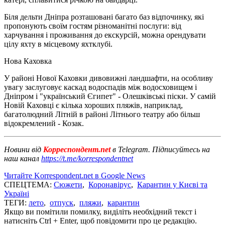
Біля дельти Дніпра розташовані багато баз відпочинку, які
пропонують своїм гостям різноманітні послуги: від
харчування і проживання до екскурсій, можна орендувати
цілу яхту в місцевому яхтклубі.
Нова Каховка
У районі Нової Каховки дивовижні ландшафти, на особливу
увагу заслуговує каскад водоспадів між водосховищем і
Дніпром і "український Єгипет" - Олешківські піски. У самій
Новій Каховці є кілька хороших пляжів, наприклад,
багатолюдний Літній в районі Літнього театру або більш
відокремлений - Козак.
Новини від
Корреспондент.net
в Telegram. Підписуйтесь на
наш канал
https://t.me/korrespondentnet
Читайте Korrespondent.net в Google News
СПЕЦТЕМА:
Сюжети
,
Коронавірус
,
Карантин у Києві та
Україні
ТЕГИ:
лето
,
отпуск
,
пляжи
,
карантин
Якщо ви помітили помилку, виділіть необхідний текст і
натисніть Ctrl + Enter, щоб повідомити про це редакцію.