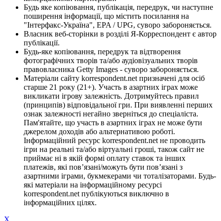
Будь яке копіювання, публікація, передрук, чи наступне
поширення інформації, що містить посилання на
"Інтерфакс-Україна", EPA / UPG, суворо забороняється.
Власник веб-сторінки в розділі Я-Корреспондент є автор
публікації.
Будь-яке копіювання, передрук та відтворення
фотографічних творів та/або аудіовізуальних творів
правовласника Getty Images - суворо забороняється.
Матеріали сайту korrespondent.net призначені для осіб
старше 21 року (21+). Участь в азартних іграх може
викликати ігрову залежність. Дотримуйтесь правил
(принципів) відповідальної гри. При виявленні перших
ознак залежності негайно зверніться до спеціаліста.
Пам'ятайте, що участь в азартних іграх не може бути
джерелом доходів або альтернативою роботі.
Інформаційний ресурс korrespondent.net не проводить
ігри на реальні та/або віртуальні гроші, також сайт не
приймає ні в якій формі оплату ставок та інших
платежів, які пов’язані/можуть бути пов’язані з
азартними іграми, букмекерами чи тоталізаторами. Будь-
які матеріали на інформаційному ресурсі
korrespondent.net публікуються виключно в
інформаційних цілях.
X