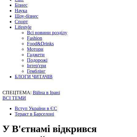
Бізнес
Наука
Шоу-бізнес
Спорт
Lifestyle
Всі новини розділу
Fashion
Food&Drinks
Мотори
Гаджети
Подорожі
Інтер'єри
Гемблінг
БЛОГИ ЧИТАЧІВ
СПЕЦТЕМА:
Війна в Ірані
ВСІ ТЕМИ
Вступ України в ЄС
Теракт в Барселоні
У В'єтнамі відкрився