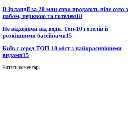
В Ірландії за 20 млн євро продають ціле село з
пабом, церквою та готелем
18
Не відходячи від води. Топ-10 готелів із
розкішними басейнами
15
Київ є серед ТОП-10 міст з найкрасивішими
видами
15
Читати коментарі