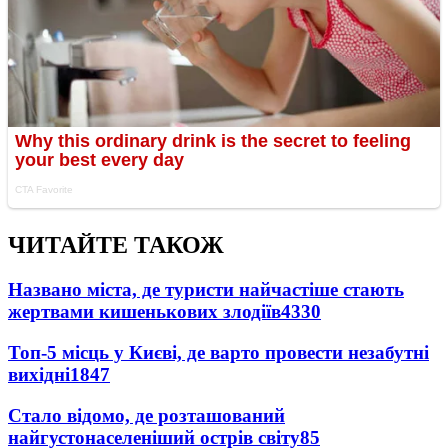
ЧИТАЙТЕ ТАКОЖ
Названо міста, де туристи найчастіше стають
жертвами кишенькових злодіїв
4330
Топ-5 місць у Києві, де варто провести незабутні
вихідні
1847
Стало відомо, де розташований
найгустонаселеніший острів світу
85