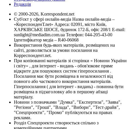
Редакція
© 2000-2026, Korrespondent.net
Суб'єкт у сфері онлайн-медіа Назва онлайн-медіа –
«КореспонденТ.net» Адреса: 02091, місто Київ,
ХАРКІВСЬКЕ ШОСЕ, будинок 172-Б, офіс 208/1 E-mail:
sunlight@mediadim.com.ua
Телефон: 044-205-43-00
Ідентифікатор медіа – R40-06068
Використання будь-яких матеріалів, розміщених на
сайті, дозволяється за умови посилання на
Корреспондент.net.
При копіюванні матеріалів зі сторінки « Новини України
і світу» , для інтернет - видань - обов'язкове пряме
відкрите для пошукових систем гіперпосилання .
Посилання має бути розміщена в незалежності від
повного або часткового використання матеріалів.
Гіперпосилання ( для інтернет - видань) - повинна бути
розміщена в підзаголовку або в першому абзаці
матеріалу.
Новини з позначками "Думка", "Експертиза", "Заява",
"Регіони", "Гроші", "Влада", "Вибори", "Тест-драйв",
"Спецпроекти", "Промо" публікуються на правах
реклами.
Розділ Спецпроекти створюється спільно з
комерційними партнерами.