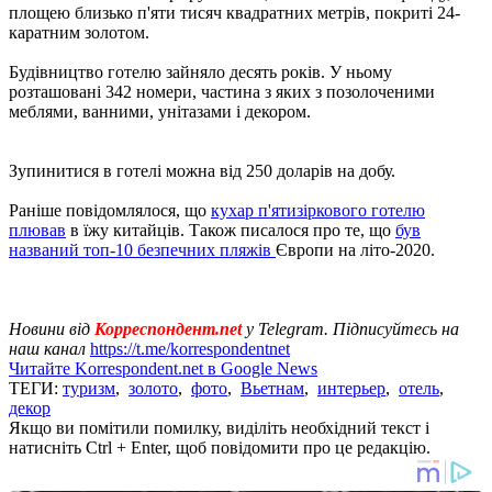
площею близько п'яти тисяч квадратних метрів, покриті 24-
каратним золотом.
Будівництво готелю зайняло десять років. У ньому
розташовані 342 номери, частина з яких з позолоченими
меблями, ванними, унітазами і декором.
Зупинитися в готелі можна від 250 доларів на добу.
Раніше повідомлялося, що
кухар п'ятизіркового готелю
плював
в їжу китайців. Також писалося про те, що
був
названий топ-10 безпечних пляжів
Європи на літо-2020.
Новини від
Корреспондент.net
у Telegram. Підписуйтесь на
наш канал
https://t.me/korrespondentnet
Читайте Korrespondent.net в Google News
ТЕГИ:
туризм
,
золото
,
фото
,
Вьетнам
,
интерьер
,
отель
,
декор
Якщо ви помітили помилку, виділіть необхідний текст і
натисніть Ctrl + Enter, щоб повідомити про це редакцію.