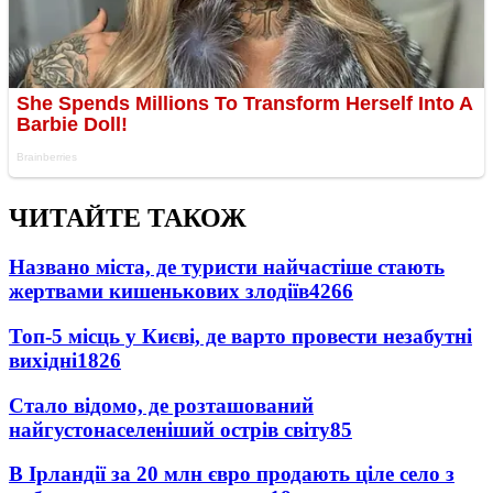
ЧИТАЙТЕ ТАКОЖ
Названо міста, де туристи найчастіше стають
жертвами кишенькових злодіїв
4266
Топ-5 місць у Києві, де варто провести незабутні
вихідні
1826
Стало відомо, де розташований
найгустонаселеніший острів світу
85
В Ірландії за 20 млн євро продають ціле село з