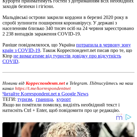
Курорти прийматимуть гостей з дотриманням всіх необхідних
заходів безпеки і гігієни.
Мальдівські острови закрили кордони в березні 2020 року в
спробі зупинити поширення коронавірусу. У державі з
населенням близько 340 тисяч осіб на 24 червня зареєстровано
2 238 випадків зараження COVID-19.
Раніше повідомлялося, що Україна
потрапила в червону зону
країн з COVID-19
. Також Корреспондент.net писав про те, що
Кіпр
не вимагатиме від туристів довідку про відсутність
COVID
.
Новини від
Корреспондент.net
в Telegram. Підписуйтесь на наш
канал
https://t.me/korrespondentnet
Читайте Korrespondent.net в Google News
ТЕГИ:
туризм
,
граница
,
курорт
Якщо ви помітили помилку, виділіть необхідний текст і
натисніть Ctrl + Enter, щоб повідомити про це редакцію.