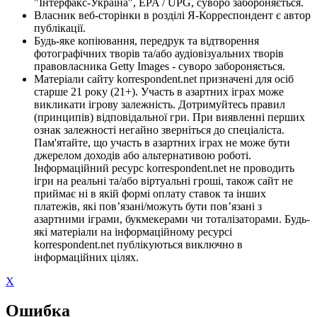
"Інтерфакс-Україна", EPA / UPG, суворо забороняється.
Власник веб-сторінки в розділі Я-Корреспондент є автор
публікації.
Будь-яке копіювання, передрук та відтворення
фотографічних творів та/або аудіовізуальних творів
правовласника Getty Images - суворо забороняється.
Матеріали сайту korrespondent.net призначені для осіб
старше 21 року (21+). Участь в азартних іграх може
викликати ігрову залежність. Дотримуйтесь правил
(принципів) відповідальної гри. При виявленні перших
ознак залежності негайно зверніться до спеціаліста.
Пам'ятайте, що участь в азартних іграх не може бути
джерелом доходів або альтернативою роботі.
Інформаційний ресурс korrespondent.net не проводить
ігри на реальні та/або віртуальні гроші, також сайт не
приймає ні в якій формі оплату ставок та інших
платежів, які пов’язані/можуть бути пов’язані з
азартними іграми, букмекерами чи тоталізаторами. Будь-
які матеріали на інформаційному ресурсі
korrespondent.net публікуються виключно в
інформаційних цілях.
X
Ошибка