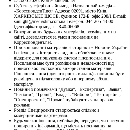
© 2000-2026, Korrespondent.net
Суб'єкт у сфері онлайн-медіа Назва онлайн-медіа –
«КореспонденТ.net» Адреса: 02091, місто Київ,
ХАРКІВСЬКЕ ШОСЕ, будинок 172-Б, офіс 208/1 E-mail:
sunlight@mediadim.com.ua
Телефон: 044-205-43-00
Ідентифікатор медіа – R40-06068
Використання будь-яких матеріалів, розміщених на
сайті, дозволяється за умови посилання на
Корреспондент.net.
При копіюванні матеріалів зі сторінки « Новини України
і світу» , для інтернет - видань - обов'язкове пряме
відкрите для пошукових систем гіперпосилання .
Посилання має бути розміщена в незалежності від
повного або часткового використання матеріалів.
Гіперпосилання ( для інтернет - видань) - повинна бути
розміщена в підзаголовку або в першому абзаці
матеріалу.
Новини з позначками "Думка", "Експертиза", "Заява",
"Регіони", "Гроші", "Влада", "Вибори", "Тест-драйв",
"Спецпроекти", "Промо" публікуються на правах
реклами.
Розділ Спецпроекти створюється спільно з
комерційними партнерами.
Будь яке копіювання, публікація, передрук, чи наступне
поширення інформації, що містить посилання на