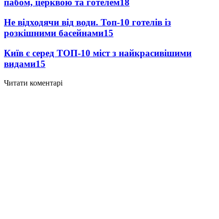
пабом, церквою та готелем
18
Не відходячи від води. Топ-10 готелів із
розкішними басейнами
15
Київ є серед ТОП-10 міст з найкрасивішими
видами
15
Читати коментарі