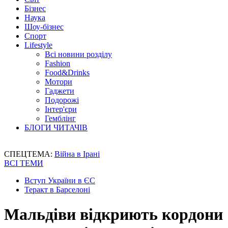
Бізнес
Наука
Шоу-бізнес
Спорт
Lifestyle
Всі новини розділу
Fashion
Food&Drinks
Мотори
Гаджети
Подорожі
Інтер'єри
Гемблінг
БЛОГИ ЧИТАЧІВ
СПЕЦТЕМА:
Війна в Ірані
ВСІ ТЕМИ
Вступ України в ЄС
Теракт в Барселоні
Мальдіви відкриють кордони