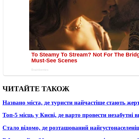
ЧИТАЙТЕ ТАКОЖ
Названо міста, де туристи найчастіше стають жер
Топ-5 місць у Києві, де варто провести незабутні в
Стало відомо, де розташований найгустонаселеніш