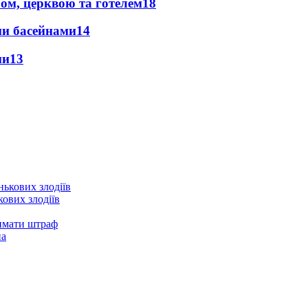
абом, церквою та готелем
18
ими басейнами
14
ми
13
ових злодіїв
римати штраф
на