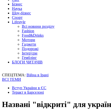
Бізнес
Наука
Шоу-бізнес
Спорт
Lifestyle
Всі новини розділу
Fashion
Food&Drinks
Мотори
Гаджети
Подорожі
Інтер'єри
Гемблінг
БЛОГИ ЧИТАЧІВ
СПЕЦТЕМА:
Війна в Ірані
ВСІ ТЕМИ
Вступ України в ЄС
Теракт в Барселоні
Названі "відкриті" для україн