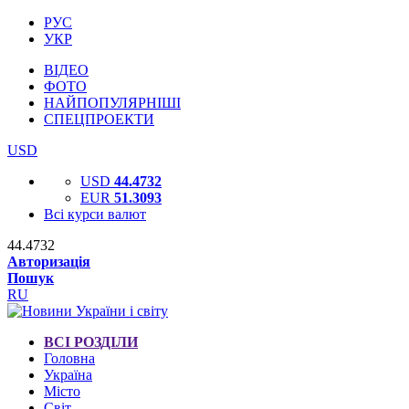
РУС
УКР
ВІДЕО
ФОТО
НАЙПОПУЛЯРНІШІ
СПЕЦПРОЕКТИ
USD
USD
44.4732
EUR
51.3093
Всі курси валют
44.4732
Авторизація
Пошук
RU
ВСІ РОЗДІЛИ
Головна
Україна
Місто
Світ