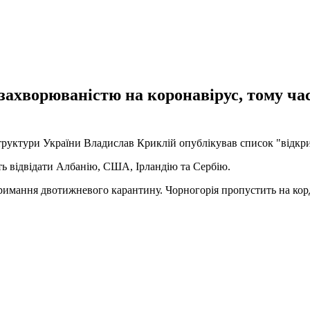
 захворюваністю на коронавірус, тому ча
труктури України Владислав Криклій опублікував список "відкрити
уть відвідати Албанію, США, Ірландію та Сербію.
тримання двотижневого карантину. Чорногорія пропустить на кор