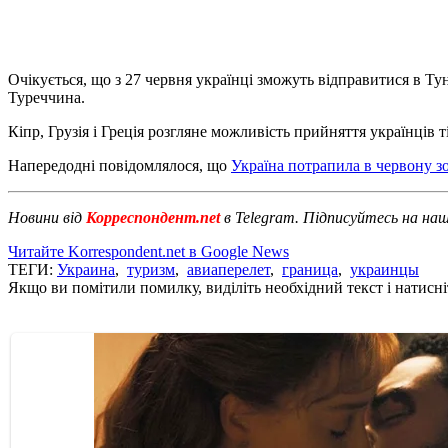
Очікується, що з 27 червня українці зможуть відправитися в Ту
Туреччина.
Кіпр, Грузія і Греція розгляне можливість прийняття українців т
Напередодні повідомлялося, що
Україна потрапила в червону з
Новини від
Корреспондент.net
в Telegram. Підписуйтесь на на
Читайте Korrespondent.net в Google News
ТЕГИ:
Украина
,
туризм
,
авиаперелет
,
граница
,
украинцы
Якщо ви помітили помилку, виділіть необхідний текст і натисніт