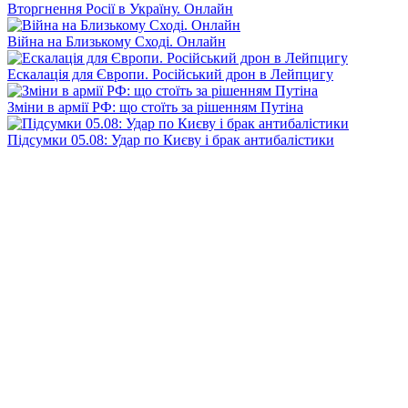
Вторгнення Росії в Україну. Онлайн
Війна на Близькому Сході. Онлайн
Ескалація для Європи. Російський дрон в Лейпцигу
Зміни в армії РФ: що стоїть за рішенням Путіна
Підсумки 05.08: Удар по Києву і брак антибалістики