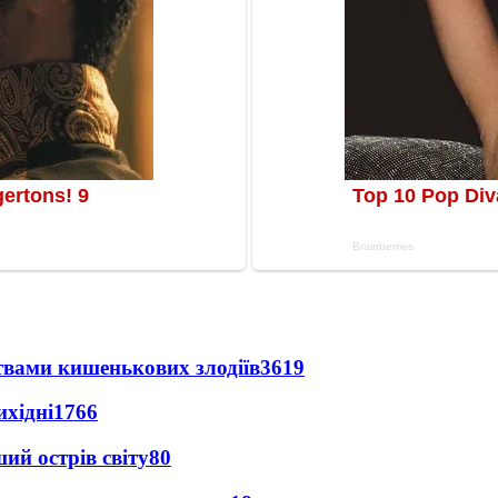
твами кишенькових злодіїв
3619
ихідні
1766
ий острів світу
80