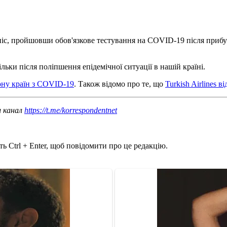
ніс, пройшовши обов'язкове тестування на COVID-19 після прибут
ільки після поліпшення епідемічної ситуації в нашій країні.
ону країн з COVID-19
. Також відомо про те, що
Turkish Airlines 
ш канал
https://t.me/korrespondentnet
ь Ctrl + Enter, щоб повідомити про це редакцію.