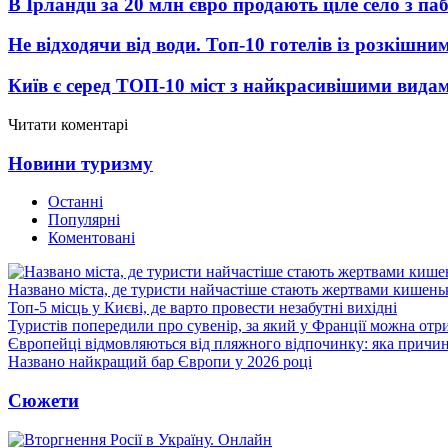
В Ірландії за 20 млн євро продають ціле село з п
Не відходячи від води. Топ-10 готелів із розкішн
Київ є серед ТОП-10 міст з найкрасивішими вида
Читати коментарі
Новини туризму
Останні
Популярні
Коментовані
Названо міста, де туристи найчастіше стають жертвами кишеньк
Топ-5 місць у Києві, де варто провести незабутні вихідні
Туристів попередили про сувенір, за який у Франції можна от
Європейці відмовляються від пляжного відпочинку: яка причи
Названо найкращий бар Європи у 2026 році
Сюжети