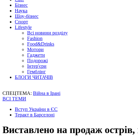
Бізнес
Наука
Шоу-бізнес
Спорт
Lifestyle
Всі новини розділу
Fashion
Food&Drinks
Мотори
Гаджети
Подорожі
Інтер'єри
Гемблінг
БЛОГИ ЧИТАЧІВ
СПЕЦТЕМА:
Війна в Ірані
ВСІ ТЕМИ
Вступ України в ЄС
Теракт в Барселоні
Виставлено на продаж острів,