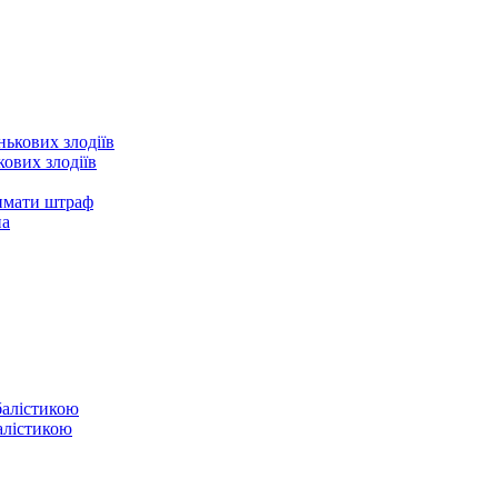
ових злодіїв
римати штраф
на
балістикою