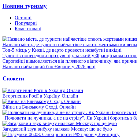
Новини туризму
Останні
Популярні
Коментовані
Названо міста, де туристи найчастіше стають жертвами кишеньк
Топ-5 місць у Києві, де варто провести незабутні вихідні
Туристів попередили про сувенір, за який у Франції можна от
Європейці відмовляються від пляжного відпочинку: яка причи
Названо найкращий бар Європи у 2026 році
Сюжети
Вторгнення Росії в Україну. Онлайн
Війна на Близькому Сході. Онлайн
"Полювати на лучника, а не на стрілу". Як Україні боротись з 
Загадковий звук вибуху налякав Москву: що це було