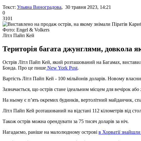
Текст:
Ульяна Виноградова
, 30 травня 2023, 14:21
0
3101
Фото: Engel & Volkers
Літл Пайп Кей
Територія багата джунглями, довкола я
Острів Літл Пайп Кей, який розташований на Багамах, виставил
Бонда. Про це пише
New York Post
.
Вартість Літл Пайп Кей - 100 мільйонів доларів. Новому власн
Зазначається, що острів стане ідеальним місцем для вечірок або
На ньому є п’ять окремих будинків, вертолітний майданчик, сп
Літл Пайп Кей розташований на відстані 112 кілометрів від сто
Також острів можна орендувати за 75 тисяч доларів за ніч.
Нагадаємо, раніше на малолюдному острові
в Хорватії знайшли