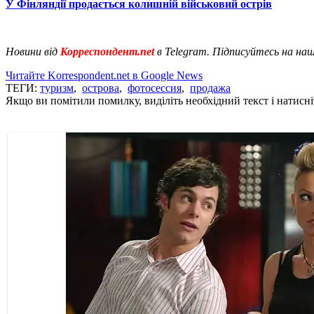
У Фінляндії продається колишній військовий острів
Новини від
Корреспондент.net
в Telegram. Підписуйтесь на на
Читайте Korrespondent.net в Google News
ТЕГИ:
туризм
,
острова
,
фотосессия
,
продажа
Якщо ви помітили помилку, виділіть необхідний текст і натисніт