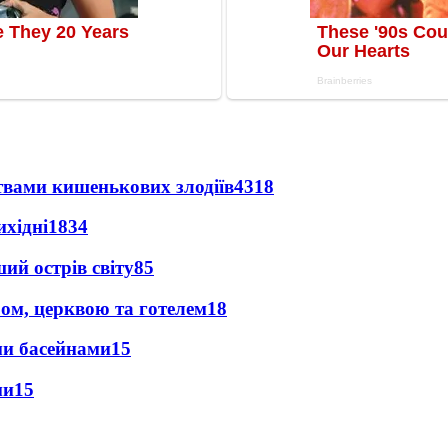
твами кишенькових злодіїв
4318
ихідні
1834
ий острів світу
85
абом, церквою та готелем
18
ими басейнами
15
ми
15