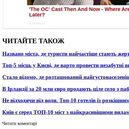
ЧИТАЙТЕ ТАКОЖ
Названо міста, де туристи найчастіше стають жер
Топ-5 місць у Києві, де варто провести незабутні в
Стало відомо, де розташований найгустонаселеніш
В Ірландії за 20 млн євро продають ціле село з п
Не відходячи від води. Топ-10 готелів із розкішн
Київ є серед ТОП-10 міст з найкрасивішими вида
Читати коментарі