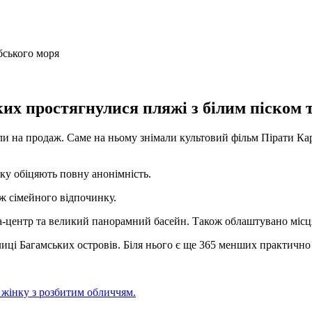
ких простягнулися пляжі з білим піском 
и на продаж. Саме на ньому знімали культовий фільм Пірати Кари
ику обіцяють повну анонімність.
 ж сімейного відпочинку.
а-центр та великий панорамний басейн. Також облаштувано місця
лиці Багамських островів. Біля нього є ще 365 менших практично
 жінку з розбитим обличчям.