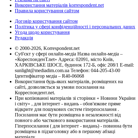
Використання матеріалів korrespondent.net
Правила користування сайтом
Договір користування сайтом
Політика у сфері конфіденційності і персональних даних
Угода щодо користування
Редакція
© 2000-2026, Korrespondent.net
Суб'єкт у сфері онлайн-медіа Назва онлайн-медіа –
«КореспонденТ.net» Адреса: 02091, місто Київ,
ХАРКІВСЬКЕ ШОСЕ, будинок 172-Б, офіс 208/1 E-mail:
sunlight@mediadim.com.ua
Телефон: 044-205-43-00
Ідентифікатор медіа – R40-06068
Використання будь-яких матеріалів, розміщених на
сайті, дозволяється за умови посилання на
Корреспондент.net.
При копіюванні матеріалів зі сторінки « Новини України
і світу» , для інтернет - видань - обов'язкове пряме
відкрите для пошукових систем гіперпосилання .
Посилання має бути розміщена в незалежності від
повного або часткового використання матеріалів.
Гіперпосилання ( для інтернет - видань) - повинна бути
розміщена в підзаголовку або в першому абзаці
матеріалу.