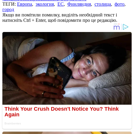
ТЕГИ:
Европа
,
экология
,
ЕС
,
Финляндия
,
столица
,
фото
,
город
Якщо ви помітили помилку, виділіть необхідний текст і
натисніть Ctrl + Enter, щоб повідомити про це редакцію.