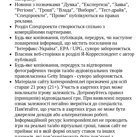
Новини з позначками "Думка", "Експертиза", "Заява",
"Регіони", "Гроші", "Влада", "Вибори", "Тест-драйв",
"Спецпроекти", "Промо" публікуються на правах
реклами.
Розділ Спецпроекти створюється спільно з
комерційними партнерами.
Будь яке копіювання, публікація, передрук, чи наступне
поширення інформації, що містить посилання на
"Інтерфакс-Україна", EPA / UPG, суворо забороняється.
Власник веб-сторінки в розділі Я-Корреспондент є автор
публікації.
Будь-яке копіювання, передрук та відтворення
фотографічних творів та/або аудіовізуальних творів
правовласника Getty Images - суворо забороняється.
Матеріали сайту korrespondent.net призначені для осіб
старше 21 року (21+). Участь в азартних іграх може
викликати ігрову залежність. Дотримуйтесь правил
(принципів) відповідальної гри. При виявленні перших
ознак залежності негайно зверніться до спеціаліста.
Пам'ятайте, що участь в азартних іграх не може бути
джерелом доходів або альтернативою роботі.
Інформаційний ресурс korrespondent.net не проводить
ігри на реальні та/або віртуальні гроші, також сайт не
приймає ні в якій формі оплату ставок та інших
платежів, які пов’язані/можуть бути пов’язані з