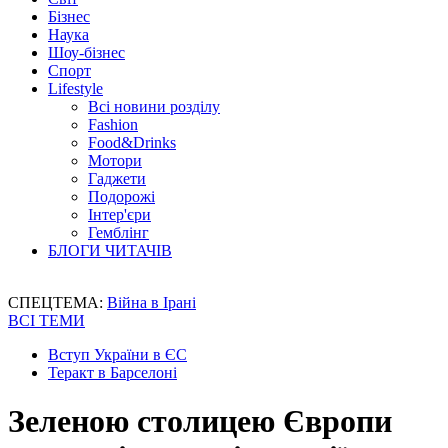
Бізнес
Наука
Шоу-бізнес
Спорт
Lifestyle
Всі новини розділу
Fashion
Food&Drinks
Мотори
Гаджети
Подорожі
Інтер'єри
Гемблінг
БЛОГИ ЧИТАЧІВ
СПЕЦТЕМА:
Війна в Ірані
ВСІ ТЕМИ
Вступ України в ЄС
Теракт в Барселоні
Зеленою столицею Європи