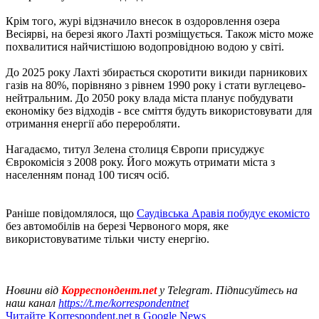
Крім того, журі відзначило внесок в оздоровлення озера
Весіярві, на березі якого Лахті розміщується. Також місто може
похвалитися найчистішою водопровідною водою у світі.
До 2025 року Лахті збирається скоротити викиди парникових
газів на 80%, порівняно з рівнем 1990 року і стати вуглецево-
нейтральним. До 2050 року влада міста планує побудувати
економіку без відходів - все сміття будуть використовувати для
отримання енергії або переробляти.
Нагадаємо, титул Зелена столиця Європи присуджує
Єврокомісія з 2008 року. Його можуть отримати міста з
населенням понад 100 тисяч осіб.
Раніше повідомлялося, що
Саудівська Аравія побудує екомісто
без автомобілів на березі Червоного моря, яке
використовуватиме тільки чисту енергію.
Новини від
Корреспондент.net
у Telegram. Підписуйтесь на
наш канал
https://t.me/korrespondentnet
Читайте Korrespondent.net в Google News