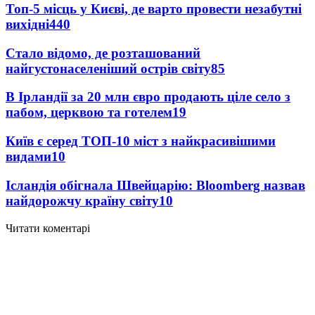
Топ-5 місць у Києві, де варто провести незабутні
вихідні
440
Стало відомо, де розташований
найгустонаселеніший острів світу
85
В Ірландії за 20 млн євро продають ціле село з
пабом, церквою та готелем
19
Київ є серед ТОП-10 міст з найкрасивішими
видами
10
Ісландія обігнала Швейцарію: Bloomberg назвав
найдорожчу країну світу
10
Читати коментарі