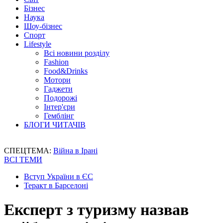
Бізнес
Наука
Шоу-бізнес
Спорт
Lifestyle
Всі новини розділу
Fashion
Food&Drinks
Мотори
Гаджети
Подорожі
Інтер'єри
Гемблінг
БЛОГИ ЧИТАЧІВ
СПЕЦТЕМА:
Війна в Ірані
ВСІ ТЕМИ
Вступ України в ЄС
Теракт в Барселоні
Експерт з туризму назвав