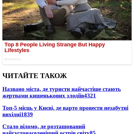
ЧИТАЙТЕ ТАКОЖ
Названо міста, де туристи найчастіше стають
жертвами кишенькових злодіїв
4321
Топ-5 місць у Києві, де варто провести незабутні
вихідні
1839
Стало відомо, де розташований
найгустонаселеніший острів світу
85