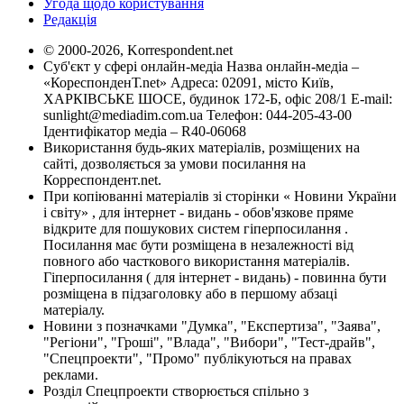
Угода щодо користування
Редакція
© 2000-2026, Korrespondent.net
Суб'єкт у сфері онлайн-медіа Назва онлайн-медіа –
«КореспонденТ.net» Адреса: 02091, місто Київ,
ХАРКІВСЬКЕ ШОСЕ, будинок 172-Б, офіс 208/1 E-mail:
sunlight@mediadim.com.ua
Телефон: 044-205-43-00
Ідентифікатор медіа – R40-06068
Використання будь-яких матеріалів, розміщених на
сайті, дозволяється за умови посилання на
Корреспондент.net.
При копіюванні матеріалів зі сторінки « Новини України
і світу» , для інтернет - видань - обов'язкове пряме
відкрите для пошукових систем гіперпосилання .
Посилання має бути розміщена в незалежності від
повного або часткового використання матеріалів.
Гіперпосилання ( для інтернет - видань) - повинна бути
розміщена в підзаголовку або в першому абзаці
матеріалу.
Новини з позначками "Думка", "Експертиза", "Заява",
"Регіони", "Гроші", "Влада", "Вибори", "Тест-драйв",
"Спецпроекти", "Промо" публікуються на правах
реклами.
Розділ Спецпроекти створюється спільно з