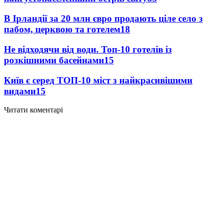
В Ірландії за 20 млн євро продають ціле село з
пабом, церквою та готелем
18
Не відходячи від води. Топ-10 готелів із
розкішними басейнами
15
Київ є серед ТОП-10 міст з найкрасивішими
видами
15
Читати коментарі