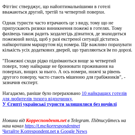
Фіггінс стверджує, що найоптимальнішими в готелі
вважаються другий, третій та четвертий поверхи.
Однак туристи часто втрачають це з виду, тому що не
припускають ризики виникнення пожежі в готелях. Тому
фахівець також радить заздалегідь дізнатися, де знаходиться
пожежний вихід, щоб у разі екстреної ситуації дістатись
найкоротшим маршрутом від номера. Ще важливо порахувати
кількість усіх додаткових дверей, що трапляються їм по дорозі.
"Пожежні сходи рідко піднімаються вище за четвертий
поверх, тому найкраще не бронювати проживання на
поверхах, вищих за нього. А ось номери, нижчі за рівень
другого поверху, часто стають мішенню для грабіжників", -
зазначив експерт.
Нагадаємо, раніше було перераховано
10 найкращих готелів
для любителів тихого відпочинку.
У Єгипті українські туристи залишилися без ночівлі
Новини від
Корреспондент.net
в Telegram. Підписуйтесь на
наш канал
https://t.me/korrespondentnet
Читайте Korrespondent.net в Google News