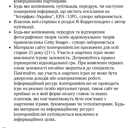
комерційними партнерами.
Будь яке копіювання, публікація, передрук, чи наступне
поширення інформації, що містить посилання на
"Інтерфакс-Україна", EPA / UPG, суворо забороняється.
Власник веб-сторінки в розділі Я-Корреспондент є автор
публікації.
Будь-яке копіювання, передрук та відтворення
фотографічних творів та/або аудіовізуальних творів
правовласника Getty Images - суворо забороняється.
Матеріали сайту korrespondent.net призначені для осіб
старше 21 року (21+). Участь в азартних іграх може
викликати ігрову залежність. Дотримуйтесь правил
(принципів) відповідальної гри. При виявленні перших
ознак залежності негайно зверніться до спеціаліста.
Пам'ятайте, що участь в азартних іграх не може бути
джерелом доходів або альтернативою роботі.
Інформаційний ресурс korrespondent.net не проводить
ігри на реальні та/або віртуальні гроші, також сайт не
приймає ні в якій формі оплату ставок та інших
платежів, які пов’язані/можуть бути пов’язані з
азартними іграми, букмекерами чи тоталізаторами. Будь-
які матеріали на інформаційному ресурсі
korrespondent.net публікуються виключно в
інформаційних цілях.