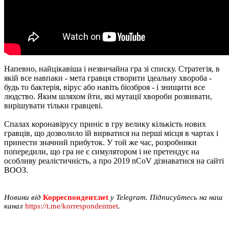
Напевно, найцікавіша і незвичайна гра зі списку. Стратегія, в
якій все навпаки - мета гравця створити ідеальну хвороба -
будь то бактерія, вірус або навіть біозброя - і знищити все
людство. Яким шляхом йти, які мутації хвороби розвивати,
вирішувати тільки гравцеві.
Спалах коронавірусу приніс в гру велику кількість нових
гравців, що дозволило їй вирватися на перші місця в чартах і
принести значний прибуток. У той же час, розробники
попередили, що гра не є симулятором і не претендує на
особливу реалістичність, а про 2019 nCoV дізнаватися на сайті
ВООЗ.
Новини від
Корреспондент.net
у Telegram. Підписуйтесь на наш
канал
https://t.me/korrespondentnet
.