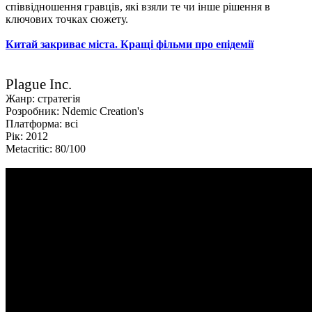
співвідношення гравців, які взяли те чи інше рішення в
ключових точках сюжету.
Китай закриває міста. Кращі фільми про епідемії
Plague Inc.
Жанр: стратегія
Розробник: Ndemic Creation's
Платформа: всі
Рік: 2012
Metacritic: 80/100