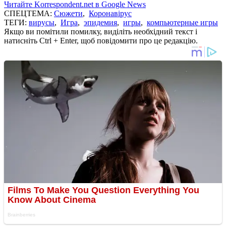
Читайте Korrespondent.net в Google News
СПЕЦТЕМА:
Сюжети
,
Коронавірус
ТЕГИ:
вирусы
,
Игра
,
эпидемия
,
игры
,
компьютерные игры
Якщо ви помітили помилку, виділіть необхідний текст і
натисніть Ctrl + Enter, щоб повідомити про це редакцію.