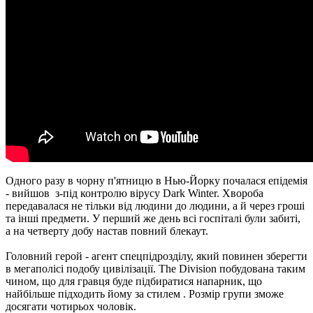
Одного разу в чорну п'ятницю в Нью-Йорку почалася епідемія
- вийшов з-під контролю вірусу Dark Winter. Хвороба
передавалася не тільки від людини до людини, а й через гроші
та інші предмети. У перший же день всі госпіталі були забиті,
а на четверту добу настав повний блекаут.
Головний герой - агент спецпідрозділу, який повинен зберегти
в мегаполісі подобу цивілізації. The Division побудована таким
чином, що для гравця буде підбиратися напарник, що
найбільше підходить йому за стилем . Розмір групи зможе
досягати чотирьох чоловік.