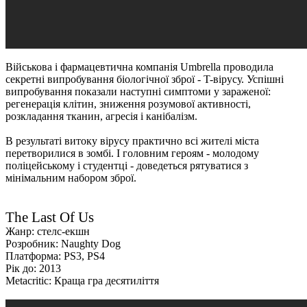
Військова і фармацевтична компанія Umbrella проводила
секретні випробування біологічної зброї - T-вірусу. Успішні
випробування показали наступні симптоми у зараженої:
регенерація клітин, зниження розумової активності,
розкладання тканин, агресія і канібалізм.
В результаті витоку вірусу практично всі жителі міста
перетворилися в зомбі. І головним героям - молодому
поліцейському і студентці - доведеться рятуватися з
мінімальним набором зброї.
The Last Of Us
Жанр: стелс-екшн
Розробник: Naughty Dog
Платформа: PS3, PS4
Рік до: 2013
Metacritic: Краща гра десятиліття