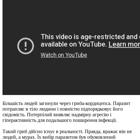
Більшість людей загинули через гриба-кордицепса. Паразит
потрапляє в тіло людини і повністю підпорядковує його
свідомість. Потерпілий виявляє надмірну агресію і
гіперактивність для подальшого поширення інфекції.
Такий гриб дійсно існує в реальності. Правда, вражає він не
людей, а мурах. Їх вибір паразитом був обумовлений