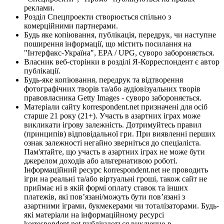
реклами.
Розділ Спецпроекти створюється спільно з
комерційними партнерами.
Будь яке копіювання, публікація, передрук, чи наступне
поширення інформації, що містить посилання на
"Інтерфакс-Україна", EPA / UPG, суворо забороняється.
Власник веб-сторінки в розділі Я-Корреспондент є автор
публікації.
Будь-яке копіювання, передрук та відтворення
фотографічних творів та/або аудіовізуальних творів
правовласника Getty Images - суворо забороняється.
Матеріали сайту korrespondent.net призначені для осіб
старше 21 року (21+). Участь в азартних іграх може
викликати ігрову залежність. Дотримуйтесь правил
(принципів) відповідальної гри. При виявленні перших
ознак залежності негайно зверніться до спеціаліста.
Пам'ятайте, що участь в азартних іграх не може бути
джерелом доходів або альтернативою роботі.
Інформаційний ресурс korrespondent.net не проводить
ігри на реальні та/або віртуальні гроші, також сайт не
приймає ні в якій формі оплату ставок та інших
платежів, які пов’язані/можуть бути пов’язані з
азартними іграми, букмекерами чи тоталізаторами. Будь-
які матеріали на інформаційному ресурсі
korrespondent.net публікуються виключно в