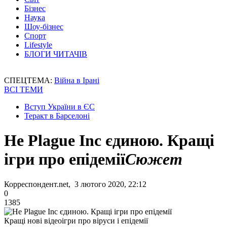
Бізнес
Наука
Шоу-бізнес
Спорт
Lifestyle
БЛОГИ ЧИТАЧІВ
СПЕЦТЕМА:
Війна в Ірані
ВСІ ТЕМИ
Вступ України в ЄС
Теракт в Барселоні
Не Plague Inc єдиною. Кращі
ігри про епідемії
Сюжет
Корреспондент.net, 3 лютого 2020, 22:12
0
1385
Кращі нові відеоігри про віруси і епідемії