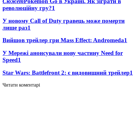
Сюжет
Pokémon Go в Україні. Як зіграти в
революційну гру?
1
У новому Call of Duty гравець може померти
лише раз
1
Вийшов трейлер гри Mass Effect: Andromeda
1
У Мережі анонсували нову частину Need for
Speed
1
Star Wars: Battlefront 2: є видовищний трейлер
1
Читати коментарі