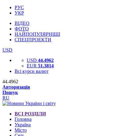
РУС
УКР
ВІДЕО
ФОТО
НАЙПОПУЛЯРНІШІ
СПЕЦПРОЕКТИ
USD
USD
44.4962
EUR
51.3814
Всі курси валют
44.4962
Авторизація
Пошук
RU
ВСІ РОЗДІЛИ
Головна
Україна
Місто
Світ