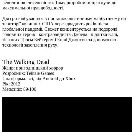
величезною чисельністю. Тому розробники прагнули до
максимальної правдободності.
Дія гри відбувається в постапокаліптичному майбутньому на
території колишніх США через двадцять років після
глобальної пандемії. Сюжет концентрується на подорожі
головних героїв - контрабандиста Джоела і підлітка Еллі,
зіграних Троєм Бейкером і Ешлі Джонсон за допомогою
технології захоплення руху.
The Walking Dead
Жанр: пригодницький хоррор
Розробник: Telltale Games
Платформа: всі, від Android до Xbox
Рік: 2012
Metacritic: 89/100