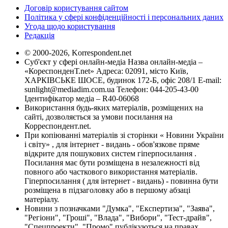
Договір користування сайтом
Політика у сфері конфіденційності і персональних даних
Угода щодо користування
Редакція
© 2000-2026, Korrespondent.net
Суб'єкт у сфері онлайн-медіа Назва онлайн-медіа –
«КореспонденТ.net» Адреса: 02091, місто Київ,
ХАРКІВСЬКЕ ШОСЕ, будинок 172-Б, офіс 208/1 E-mail:
sunlight@mediadim.com.ua
Телефон: 044-205-43-00
Ідентифікатор медіа – R40-06068
Використання будь-яких матеріалів, розміщених на
сайті, дозволяється за умови посилання на
Корреспондент.net.
При копіюванні матеріалів зі сторінки « Новини України
і світу» , для інтернет - видань - обов'язкове пряме
відкрите для пошукових систем гіперпосилання .
Посилання має бути розміщена в незалежності від
повного або часткового використання матеріалів.
Гіперпосилання ( для інтернет - видань) - повинна бути
розміщена в підзаголовку або в першому абзаці
матеріалу.
Новини з позначками "Думка", "Експертиза", "Заява",
"Регіони", "Гроші", "Влада", "Вибори", "Тест-драйв",
"Спецпроекти", "Промо" публікуються на правах