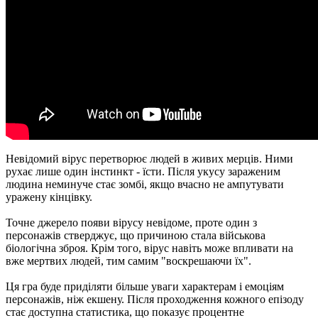
Невідомий вірус перетворює людей в живих мерців. Ними
рухає лише один інстинкт - їсти. Після укусу зараженим
людина неминуче стає зомбі, якщо вчасно не ампутувати
уражену кінцівку.
Точне джерело появи вірусу невідоме, проте один з
персонажів стверджує, що причиною стала військова
біологічна зброя. Крім того, вірус навіть може впливати на
вже мертвих людей, тим самим "воскрешаючи їх".
Ця гра буде приділяти більше уваги характерам і емоціям
персонажів, ніж екшену. Після проходження кожного епізоду
стає доступна статистика, що показує процентне